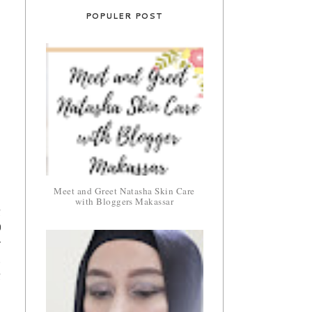
POPULER POST
Meet and Greet Natasha Skin Care
with Bloggers Makassar
g
0
r
.
g