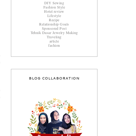
DIY Sewing
Fashion Style
Hotel review
Lifestyle
Recipe
Relationship Goals
Sponsored Post
Tehnik Dasar Jewelry Making
Traveling
article
fashion
n
m
,
BLOG COLLABORATION
h
a