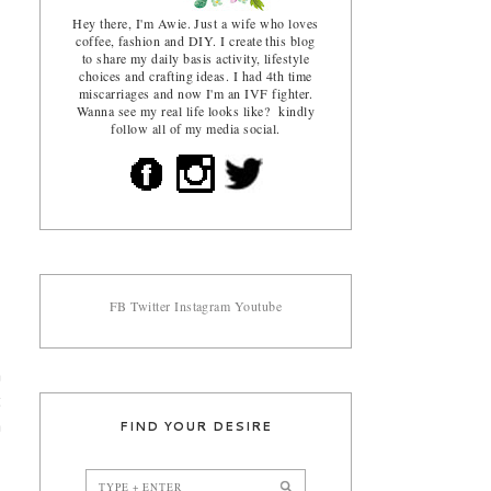
Hey there, I'm Awie. Just a wife who loves
coffee, fashion and DIY. I create this blog
to share my daily basis activity, lifestyle
choices and crafting ideas. I had 4th time
miscarriages and now I'm an IVF fighter.
Wanna see my real life looks like? kindly
follow all of my media social.
FB
Twitter
Instagram
Youtube
a
t
FIND YOUR DESIRE
a