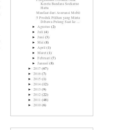
n
Kereta Bandara Soekarno
Hatta
d
Manfaat dari Asuransi Mobil
i
5 Produk Pilihan yang Minta
Dibawa Pulang Saat ke ...
Agustus
(2)
►
Juli
(4)
►
.
Juni
(3)
►
i
Mei
(8)
►
April
(1)
►
a
Maret
(1)
►
Februari
(7)
►
Januari
(8)
►
2017
(67)
►
2016
(7)
►
2015
(1)
►
2014
(12)
►
2013
(9)
►
2012
(22)
►
2011
(48)
►
2010
(6)
►