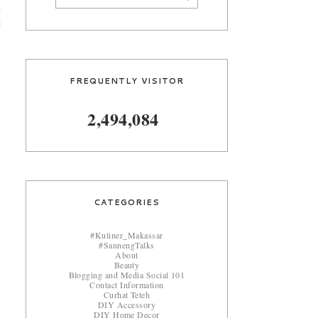
n
u
FREQUENTLY VISITOR
2,494,084
CATEGORIES
#Kuliner_Makassar
#SannengTalks
About
Beauty
Blogging and Media Social 101
Contact Information
Curhat Teteh
DIY Accessory
DIY Home Decor