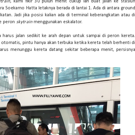
ytrain
, kami fikir 30 puluh menit cukup lah buat jalan ke stasiu
ra Soekarno Hatta letaknya berada di lantai 1. Ada di antara groun
katan. Jadi jika posisi kalian ada di terminal keberangkatan atau d
 ke peron
skytrain
menggunakan eskalator.
ya harus jalan sedikit ke arah depan untuk sampai di peron kereta
 otomatis, pintu hanya akan terbuka ketika kereta telah berhenti d
harus menunggu kereta datang sekitar beberapa menit, persisny