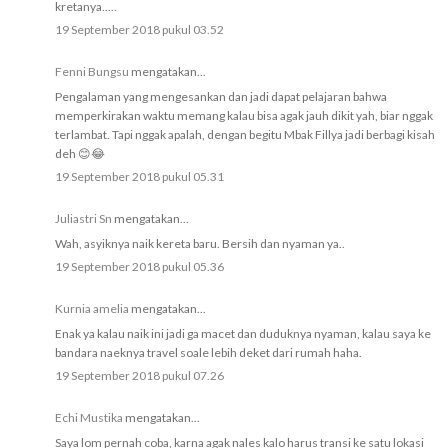
kretanya.....
19 September 2018 pukul 03.52
Fenni Bungsu
mengatakan...
Pengalaman yang mengesankan dan jadi dapat pelajaran bahwa
memperkirakan waktu memang kalau bisa agak jauh dikit yah, biar nggak
terlambat. Tapi nggak apalah, dengan begitu Mbak Fillya jadi berbagi kisah
deh 😊😂
19 September 2018 pukul 05.31
Juliastri Sn
mengatakan...
Wah, asyiknya naik kereta baru. Bersih dan nyaman ya..
19 September 2018 pukul 05.36
Kurnia amelia
mengatakan...
Enak ya kalau naik ini jadi ga macet dan duduknya nyaman, kalau saya ke
bandara naeknya travel soale lebih deket dari rumah haha.
19 September 2018 pukul 07.26
Echi Mustika
mengatakan...
Saya lom pernah coba, karna agak nales kalo harus transi ke satu lokasi