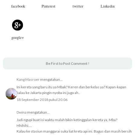
facebook
Pinterest
twitter
Linkedin
google+
Be First to Post Comment !
Kang Masroer
mengatakan...
Ini kereta yang baru itu ya Mbak? Keren dan berkelas ya? Kapan-kapan
kalau ke Jakarta pingin nyoba ini juga ah..
18 September 2018 pukul 20.06
Dwina
mengatakan...
Jadi ngupi buat isi waktu malah bikin ketinggalan kereta ya, Mba?
Hhihihi....
Kalau ke stasiun manggarai suka liat kreta api ini. Bagus dan masih bersih