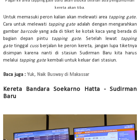
Pagar ke area tapping gate baru akan dibuka setelah ada pengumuman
kereta akan tiba.
Untuk memasuki peron kalian akan melewati area
tapping gate
.
Cara untuk melewati
tapping gate
adalah dengan mengarahkan
gambar
barcode
yang ada di tiket ke kotak kaca yang berada di
bagian depan pintu
tapping gate
. Setelah lewat
tapping
gate
tinggal
cuss
berjalan ke peron kereta, jangan lupa tiketnya
disimpan karena nanti di stasiun Sudirman Baru kita harus
melalui
tapping gate
kembali untuk keluar dari stasiun.
Baca juga :
Yuk, Naik Busway di Makassar
Kereta Bandara Soekarno Hatta - Sudirman
Baru