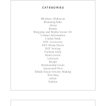
CATEGORIES
#Kuliner_Makassar
#SannengTalks
About
Beauty
Blogging and Media Social 101
Contact Information
Curhat Teteh
DIY Accessory
DIY Home Decor
DIY Sewing
Fashion Style
Hotel review
Lifestyle
Recipe
Relationship Goals
Sponsored Post
Tehnik Dasar Jewelry Making
Traveling
article
fashion