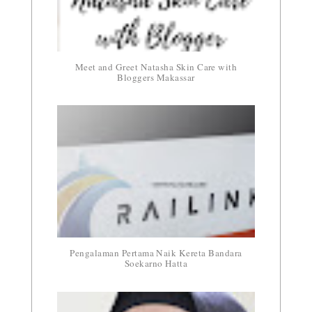
Meet and Greet Natasha Skin Care with
Bloggers Makassar
Pengalaman Pertama Naik Kereta Bandara
Soekarno Hatta