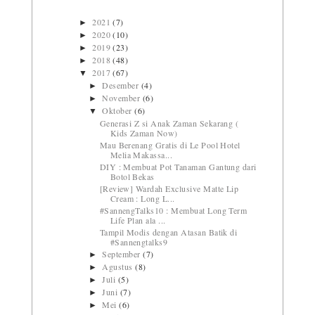
2021
(7)
►
2020
(10)
►
2019
(23)
►
2018
(48)
►
2017
(67)
▼
Desember
(4)
►
November
(6)
►
Oktober
(6)
▼
Generasi Z si Anak Zaman Sekarang (
Kids Zaman Now)
Mau Berenang Gratis di Le Pool Hotel
Melia Makassa...
DIY : Membuat Pot Tanaman Gantung dari
Botol Bekas
[Review] Wardah Exclusive Matte Lip
Cream : Long L...
#SannengTalks10 : Membuat Long Term
Life Plan ala ...
Tampil Modis dengan Atasan Batik di
#Sannengtalks9
September
(7)
►
Agustus
(8)
►
Juli
(5)
►
Juni
(7)
►
Mei
(6)
►