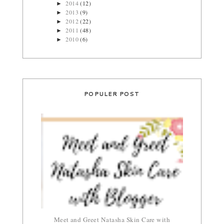
2014
(12)
►
2013
(9)
►
2012
(22)
►
2011
(48)
►
2010
(6)
►
POPULER POST
Meet and Greet Natasha Skin Care with