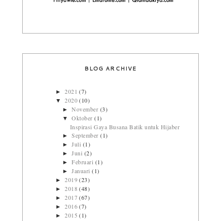
BLOG ARCHIVE
2021
(7)
►
2020
(10)
▼
November
(3)
►
Oktober
(1)
▼
Inspirasi Gaya Busana Batik untuk Hijaber
September
(1)
►
Juli
(1)
►
Juni
(2)
►
Februari
(1)
►
Januari
(1)
►
2019
(23)
►
2018
(48)
►
2017
(67)
►
2016
(7)
►
2015
(1)
►