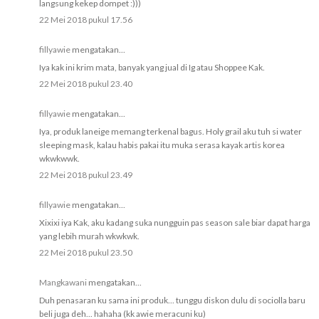
langsung kekep dompet :)))
22 Mei 2018 pukul 17.56
fillyawie
mengatakan...
Iya kak ini krim mata, banyak yang jual di Ig atau Shoppee Kak.
22 Mei 2018 pukul 23.40
fillyawie
mengatakan...
Iya, produk laneige memang terkenal bagus. Holy grail aku tuh si water
sleeping mask, kalau habis pakai itu muka serasa kayak artis korea
wkwkwwk.
22 Mei 2018 pukul 23.49
fillyawie
mengatakan...
Xixixi iya Kak, aku kadang suka nungguin pas season sale biar dapat harga
yang lebih murah wkwkwk.
22 Mei 2018 pukul 23.50
Mangkawani
mengatakan...
Duh penasaran ku sama ini produk... tunggu diskon dulu di sociolla baru
beli juga deh... hahaha (kk awie meracuni ku)