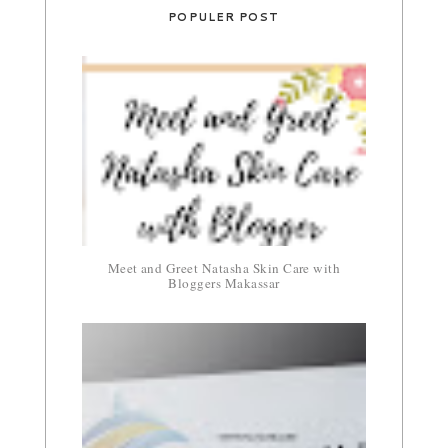
POPULER POST
Meet and Greet Natasha Skin Care with
Bloggers Makassar