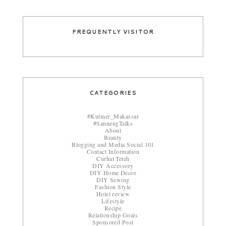
FREQUENTLY VISITOR
CATEGORIES
#Kuliner_Makassar
#SannengTalks
About
Beauty
Blogging and Media Social 101
Contact Information
Curhat Teteh
DIY Accessory
DIY Home Decor
DIY Sewing
Fashion Style
Hotel review
Lifestyle
Recipe
Relationship Goals
Sponsored Post