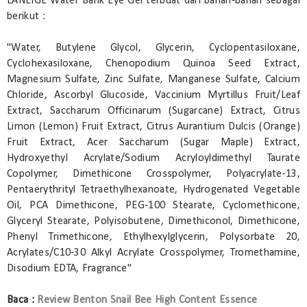
LANEIGE Water Bank Eye Gel terbuat dari bahan-bahan sebagai
berikut :
"Water, Butylene Glycol, Glycerin, Cyclopentasiloxane,
Cyclohexasiloxane, Chenopodium Quinoa Seed Extract,
Magnesium Sulfate, Zinc Sulfate, Manganese Sulfate, Calcium
Chloride, Ascorbyl Glucoside, Vaccinium Myrtillus Fruit/Leaf
Extract, Saccharum Officinarum (Sugarcane) Extract, Citrus
Limon (Lemon) Fruit Extract, Citrus Aurantium Dulcis (Orange)
Fruit Extract, Acer Saccharum (Sugar Maple) Extract,
Hydroxyethyl Acrylate/Sodium Acryloyldimethyl Taurate
Copolymer, Dimethicone Crosspolymer, Polyacrylate-13,
Pentaerythrityl Tetraethylhexanoate, Hydrogenated Vegetable
Oil, PCA Dimethicone, PEG-100 Stearate, Cyclomethicone,
Glyceryl Stearate, Polyisobutene, Dimethiconol, Dimethicone,
Phenyl Trimethicone, Ethylhexylglycerin, Polysorbate 20,
Acrylates/C10-30 Alkyl Acrylate Crosspolymer, Tromethamine,
Disodium EDTA, Fragrance"
Baca :
Review Benton Snail Bee High Content Essence