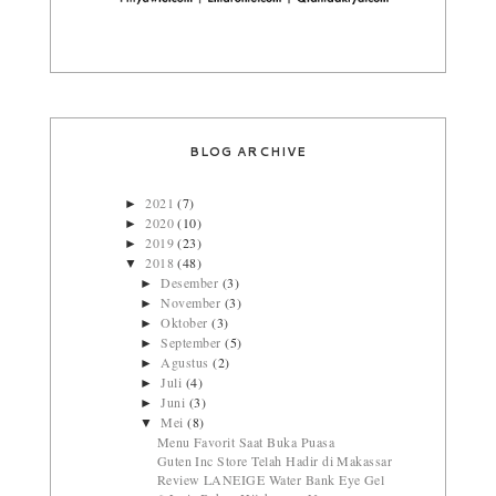
BLOG ARCHIVE
2021
(7)
►
2020
(10)
►
2019
(23)
►
2018
(48)
▼
Desember
(3)
►
November
(3)
►
Oktober
(3)
►
September
(5)
►
Agustus
(2)
►
Juli
(4)
►
Juni
(3)
►
Mei
(8)
▼
Menu Favorit Saat Buka Puasa
Guten Inc Store Telah Hadir di Makassar
Review LANEIGE Water Bank Eye Gel