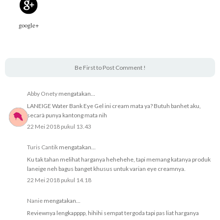
google+
Be First to Post Comment !
Abby Onety
mengatakan...
LANEIGE Water Bank Eye Gel ini cream mata ya? Butuh banhet aku,
secarà punya kantong mata nih
22 Mei 2018 pukul 13.43
Turis Cantik
mengatakan...
Ku tak tahan melihat harganya hehehehe, tapi memang katanya produk
laneige neh bagus banget khusus untuk varian eye creamnya.
22 Mei 2018 pukul 14.18
Nanie
mengatakan...
Reviewnya lengkapppp, hihihi sempat tergoda tapi pas liat harganya