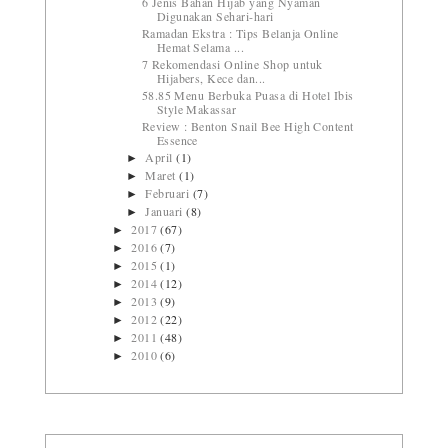
6 Jenis Bahan Hijab yang Nyaman
Digunakan Sehari-hari
Ramadan Ekstra : Tips Belanja Online
Hemat Selama ...
7 Rekomendasi Online Shop untuk
Hijabers, Kece dan...
58.85 Menu Berbuka Puasa di Hotel Ibis
Style Makassar
Review : Benton Snail Bee High Content
Essence
April
(1)
►
Maret
(1)
►
Februari
(7)
►
Januari
(8)
►
2017
(67)
►
2016
(7)
►
2015
(1)
►
2014
(12)
►
2013
(9)
►
2012
(22)
►
2011
(48)
►
2010
(6)
►