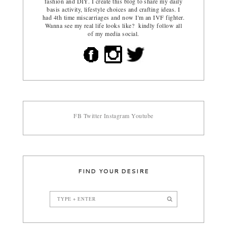
fashion and DIY. I create this blog to share my daily
basis activity, lifestyle choices and crafting ideas. I
had 4th time miscarriages and now I'm an IVF fighter.
Wanna see my real life looks like? kindly follow all
of my media social.
FB
Twitter
Instagram
Youtube
FIND YOUR DESIRE