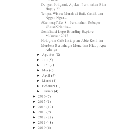
Dengan Poligami, Apakah Pernikahan Bisa
Happy ??
Tempat Wisata Murah di Bali, Cantik dan
Nggak Ngur...
#SannengTalks 8 : Pernikahan Terbaper
#RaisaXHamis...
Sosialisasi Logo Branding Explore
Makassar 2017
Hologram Cafe Instagram-Able Kekinian
Merdeka Berbahagia Menerima Hidup Apa
Adanya
Agustus
(8)
►
Juli
(5)
►
Juni
(7)
►
Mei
(6)
►
April
(9)
►
Maret
(4)
►
Februari
(1)
►
Januari
(4)
►
2016
(7)
►
2015
(1)
►
2014
(12)
►
2013
(9)
►
2012
(22)
►
2011
(48)
►
2010
(6)
►