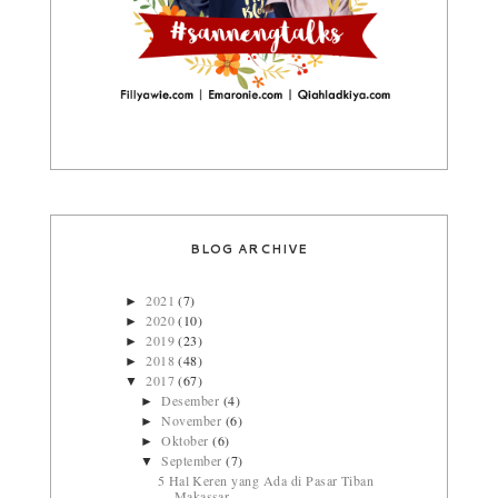
BLOG ARCHIVE
2021
(7)
►
2020
(10)
►
2019
(23)
►
2018
(48)
►
2017
(67)
▼
Desember
(4)
►
November
(6)
►
Oktober
(6)
►
September
(7)
▼
5 Hal Keren yang Ada di Pasar Tiban
Makassar