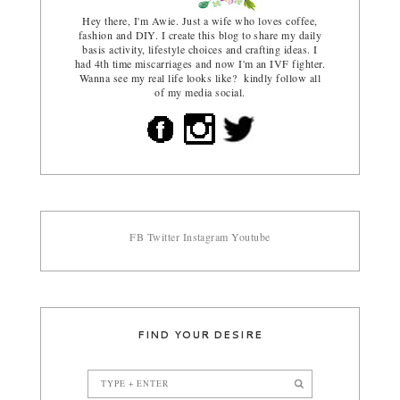
Hey there, I'm Awie. Just a wife who loves coffee,
fashion and DIY. I create this blog to share my daily
basis activity, lifestyle choices and crafting ideas. I
had 4th time miscarriages and now I'm an IVF fighter.
Wanna see my real life looks like? kindly follow all
of my media social.
FB
Twitter
Instagram
Youtube
FIND YOUR DESIRE