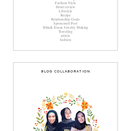
Fashion Style
Hotel review
Lifestyle
Recipe
Relationship Goals
Sponsored Post
Tehnik Dasar Jewelry Making
Traveling
article
fashion
BLOG COLLABORATION