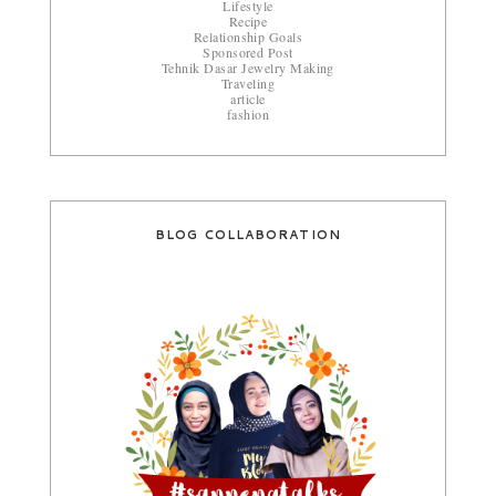
Lifestyle
Recipe
Relationship Goals
Sponsored Post
Tehnik Dasar Jewelry Making
Traveling
article
fashion
BLOG COLLABORATION