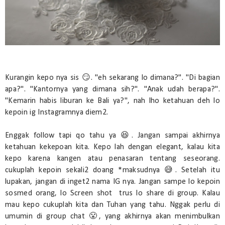
Kurangin kepo nya sis 😏. "eh sekarang lo dimana?". "Di bagian
apa?". "Kantornya yang dimana sih?". "Anak udah berapa?".
"Kemarin habis liburan ke Bali ya?", nah lho ketahuan deh lo
kepoin ig Instagramnya diem2.
Enggak follow tapi qo tahu ya 😆. Jangan sampai akhirnya
ketahuan kekepoan kita. Kepo lah dengan elegant, kalau kita
kepo karena kangen atau penasaran tentang seseorang.
cukuplah kepoin sekali2 doang *maksudnya 😅. Setelah itu
lupakan, jangan di inget2 nama IG nya. Jangan sampe lo kepoin
sosmed orang, lo Screen shot trus lo share di group. Kalau
mau kepo cukuplah kita dan Tuhan yang tahu. Nggak perlu di
umumin di group chat 😤, yang akhirnya akan menimbulkan