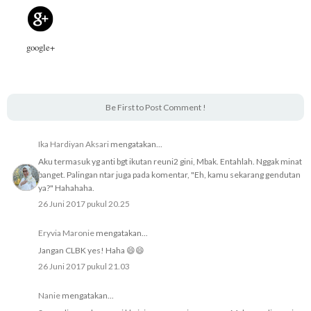
google+
Be First to Post Comment !
Ika Hardiyan Aksari
mengatakan...
Aku termasuk yg anti bgt ikutan reuni2 gini, Mbak. Entahlah. Nggak minat
banget. Palingan ntar juga pada komentar, "Eh, kamu sekarang gendutan
ya?" Hahahaha.
26 Juni 2017 pukul 20.25
Eryvia Maronie
mengatakan...
Jangan CLBK yes! Haha 😄😄
26 Juni 2017 pukul 21.03
Nanie
mengatakan...