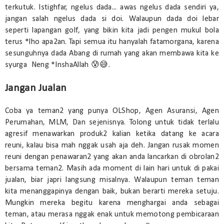
terkutuk. Istighfar, ngelus dada... awas ngelus dada sendiri ya,
jangan salah ngelus dada si doi. Walaupun dada doi lebar
seperti lapangan golf, yang bikin kita jadi pengen mukul bola
terus *lho apa2an. Tapi semua itu hanyalah fatamorgana, karena
sesunguhnya dada Abang di rumah yang akan membawa kita ke
syurga Neng *InshaAllah 😰😅.
Jangan Jualan
Coba ya teman2 yang punya OLShop, Agen Asuransi, Agen
Perumahan, MLM, Dan sejenisnya. Tolong untuk tidak terlalu
agresif menawarkan produk2 kalian ketika datang ke acara
reuni, kalau bisa mah nggak usah aja deh. Jangan rusak momen
reuni dengan penawaran2 yang akan anda lancarkan di obrolan2
bersama teman2. Masih ada moment di lain hari untuk di pakai
jualan, biar japri langsung misalnya. Walaupun teman teman
kita menanggapinya dengan baik, bukan berarti mereka setuju.
Mungkin mereka begitu karena menghargai anda sebagai
teman, atau merasa nggak enak untuk memotong pembicaraan