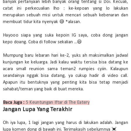
banyak pertanyaan lebih banyak orang tentang si Doi. Kecuali,
catat ini perkecualian lho : ke-kepoan yang lo lakukan
merupakan sebuah misi untuk mencari sebuah kebenaran dan
membuat tidur kita nyenyak 😅 *alasan.
Hayooo siapa yang suka kepoin IG saya, coba dong jangan
kepo doang. Coba di follow sekalian ...😆
Mumpung baru lebaran hari ke-2, yuks ah maksimalkan jadwal
kunjungan ke keluarga. Jadi kalau waktu tersisa bisa datang ke
acara small reunion sama teman2 rumpies cyiin. Kalaupun
seandainya nggak bisa datang, ya cukup hadir di video call.
Apapun itu bentuknya yang penting kita bisa tetap menjadi
sahabat/teman yang baik di buat mereka.
Baca Juga :
5 Keuntungan Iftar di The Eatery
Jangan Lupa Yang Terakhir
Oh iya lupa, 1 lagi jangan yang harus di lakukan adalah. Jangan
lupa komen dong di bawah ini. Terimakasih sebelumnya 💓