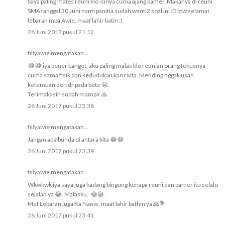
Saya paling males reuni klo isinya cuma ajang pamer. Makanya di reuni
SMA tanggal 30 Juni nanti panitia sudah wanti2 soal ini :D btw selamat
lebaran mba Awie, maaf lahir batin :)
26 Juni 2017 pukul 21.12
fillyawie
mengatakan...
😂😂 iya bener banget, aku paling malas klo reunian orang fokusnya
cuma sama fisik dan kedudukan karir kita. Mending nggak usah
ketemuan deh dr pada bete 😬.
Terimakasih sudah mampir 🙏
26 Juni 2017 pukul 23.38
fillyawie
mengatakan...
Jangan ada bunda di antara kita 😂😂
26 Juni 2017 pukul 23.39
fillyawie
mengatakan...
Wkwkwk iya saya juga kadang bingung kenapa reuni dan pamer itu selalu
sejalan ya 😂. Malasku.. 😅😅.
Met Lebaran juga Ka Nanie, maaf lahir bathin ya 🙏💐
26 Juni 2017 pukul 23.41