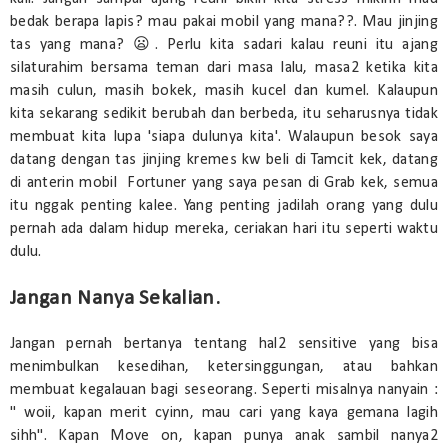
bedak berapa lapis? mau pakai mobil yang mana??. Mau jinjing
tas yang mana? 😦. Perlu kita sadari kalau reuni itu ajang
silaturahim bersama teman dari masa lalu, masa2 ketika kita
masih culun, masih bokek, masih kucel dan kumel. Kalaupun
kita sekarang sedikit berubah dan berbeda, itu seharusnya tidak
membuat kita lupa 'siapa dulunya kita'. Walaupun besok saya
datang dengan tas jinjing kremes kw beli di Tamcit kek, datang
di anterin mobil Fortuner yang saya pesan di Grab kek, semua
itu nggak penting kalee. Yang penting jadilah orang yang dulu
pernah ada dalam hidup mereka, ceriakan hari itu seperti waktu
dulu.
Jangan Nanya Sekalian.
Jangan pernah bertanya tentang hal2 sensitive yang bisa
menimbulkan kesedihan, ketersinggungan, atau bahkan
membuat kegalauan bagi seseorang. Seperti misalnya nanyain :
" woii, kapan merit cyinn, mau cari yang kaya gemana lagih
sihh". Kapan Move on, kapan punya anak sambil nanya2