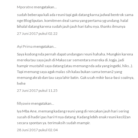
Mporatne
mengatakan...
sudah beberapa kali ada reuni tapi gak datang karna jadwal bentrok sama
nge Blog liputan. komitmen deal sama yang pertama yg undang. halal
bihalal datang karena sudah jauh jauh hari tahu nya. thanks ilmunya
27 Juni 2017 pukul 02.22
Ayi Prima
mengatakan...
Saya kodong nda pernah dapat undangan reuni hahaha. Mungkin karena
mereka tau saya jauh di Makassar sementara mereka di Jogja, jadi
hampir mustahil saya datang (atau memang nda ada yang ingatki, hiks..).
Tapi memang saya agak malas sih kalau bukan sama teman2 yang
memang akrab dan tau saya lahir batin. Gak usah mikir basa-basi soalnya,
hehe
27 Juni 2017 pukul 11.25
fillyawie
mengatakan...
Iya Mba Ane, memang kadang reuni yang di rencakan jauh hari sering
susah di hadiri pas hari H nya datang. Kadang lebih enak reuni kecil2an
secara spontan ya. terimaksih sudah mampir.
28 Juni 2017 pukul 02.04