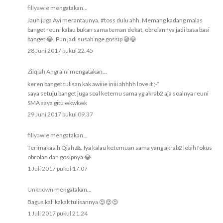
fillyawie
mengatakan...
Jauh juga Ayi merantaunya, #toss dulu ahh. Memang kadang malas
banget reuni kalau bukan sama teman dekat, obrolannya jadi basa basi
banget 😂. Pun jadi susah nge gossip 😅😅
28 Juni 2017 pukul 22.45
Zilqiah Angraini
mengatakan...
keren banget tulisan kak awiiie iniii ahhhh love it ;-*
saya setuju banget juga soal ketemu sama yg akrab2 aja soalnya reuni
SMA saya gitu wkwkwk
29 Juni 2017 pukul 09.37
fillyawie
mengatakan...
Terimakasih Qiah 🙏. Iya kalau ketemuan sama yang akrab2 lebih fokus
obrolan dan gosipnya 😂
1 Juli 2017 pukul 17.07
Unknown
mengatakan...
Bagus kali kakak tulisannya 😍😍😍
1 Juli 2017 pukul 21.24