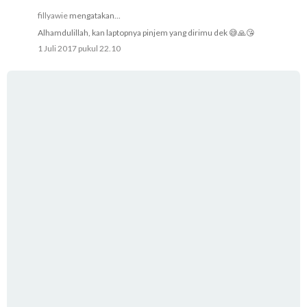
fillyawie
mengatakan...
Alhamdulillah, kan laptopnya pinjem yang dirimu dek 😅🙏😘
1 Juli 2017 pukul 22.10