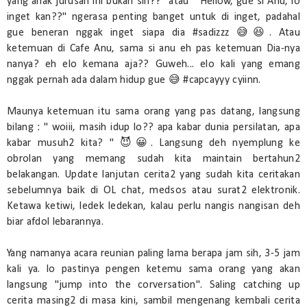
yang anak jurusan ini bukan sih??" atau " Hellow, gue si Anu, lo
inget kan??" ngerasa penting banget untuk di inget, padahal
gue beneran nggak inget siapa dia #sadizzz 😅😆. Atau
ketemuan di Cafe Anu, sama si anu eh pas ketemuan Dia-nya
nanya? eh elo kemana aja?? Guweh... elo kali yang emang
nggak pernah ada dalam hidup gue 😅 #capcayyy cyiinn.
Maunya ketemuan itu sama orang yang pas datang, langsung
bilang : " woiii, masih idup lo?? apa kabar dunia persilatan, apa
kabar musuh2 kita? " 😈😀. Langsung deh nyemplung ke
obrolan yang memang sudah kita maintain bertahun2
belakangan. Update lanjutan cerita2 yang sudah kita ceritakan
sebelumnya baik di OL chat, medsos atau surat2 elektronik.
Ketawa ketiwi, ledek ledekan, kalau perlu nangis nangisan deh
biar afdol lebarannya.
Yang namanya acara reunian paling lama berapa jam sih, 3-5 jam
kali ya. lo pastinya pengen ketemu sama orang yang akan
langsung "jump into the corversation". Saling catching up
cerita masing2 di masa kini, sambil mengenang kembali cerita