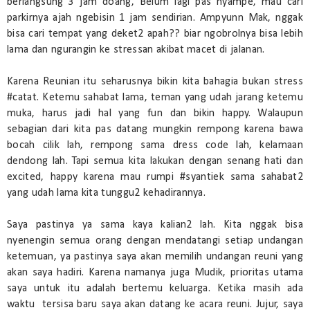
berlangsung 3 jam doang, Belum lagi pas nyampe, mau cari
parkirnya ajah ngebisin 1 jam sendirian. Ampyunn Mak, nggak
bisa cari tempat yang deket2 apah?? biar ngobrolnya bisa lebih
lama dan ngurangin ke stressan akibat macet di jalanan.
Karena Reunian itu seharusnya bikin kita bahagia bukan stress
#catat. Ketemu sahabat lama, teman yang udah jarang ketemu
muka, harus jadi hal yang fun dan bikin happy. Walaupun
sebagian dari kita pas datang mungkin rempong karena bawa
bocah cilik lah, rempong sama dress code lah, kelamaan
dendong lah. Tapi semua kita lakukan dengan senang hati dan
excited, happy karena mau rumpi #syantiek sama sahabat2
yang udah lama kita tunggu2 kehadirannya.
Saya pastinya ya sama kaya kalian2 lah. Kita nggak bisa
nyenengin semua orang dengan mendatangi setiap undangan
ketemuan, ya pastinya saya akan memilih undangan reuni yang
akan saya hadiri. Karena namanya juga Mudik, prioritas utama
saya untuk itu adalah bertemu keluarga. Ketika masih ada
waktu tersisa baru saya akan datang ke acara reuni. Jujur, saya