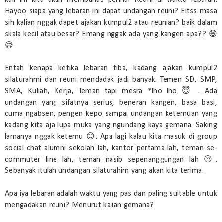
Hayoo siapa yang lebaran ini dapat undangan reuni? Eitss masa
sih kalian nggak dapet ajakan kumpul2 atau reunian? baik dalam
skala kecil atau besar? Emang nggak ada yang kangen apa?? 😆
😅
Entah kenapa ketika lebaran tiba, kadang ajakan kumpul2
silaturahmi dan reuni mendadak jadi banyak. Temen SD, SMP,
SMA, Kuliah, Kerja, Teman tapi mesra *lho lho 😇 . Ada
undangan yang sifatnya serius, beneran kangen, basa basi,
cuma ngabsen, pengen kepo sampai undangan ketemuan yang
kadang kita aja lupa muka yang ngundang kaya gemana. Saking
lamanya nggak ketemu 😊. Apa lagi kalau kita masuk di group
social chat alumni sekolah lah, kantor pertama lah, teman se-
commuter line lah, teman nasib sepenanggungan lah 😒.
Sebanyak itulah undangan silaturahim yang akan kita terima.
Apa iya lebaran adalah waktu yang pas dan paling suitable untuk
mengadakan reuni? Menurut kalian gemana?