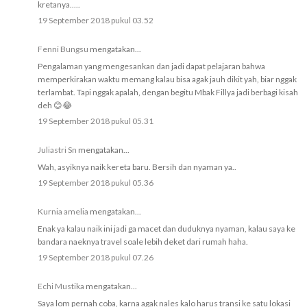
kretanya.....
19 September 2018 pukul 03.52
Fenni Bungsu
mengatakan...
Pengalaman yang mengesankan dan jadi dapat pelajaran bahwa
memperkirakan waktu memang kalau bisa agak jauh dikit yah, biar nggak
terlambat. Tapi nggak apalah, dengan begitu Mbak Fillya jadi berbagi kisah
deh 😊😂
19 September 2018 pukul 05.31
Juliastri Sn
mengatakan...
Wah, asyiknya naik kereta baru. Bersih dan nyaman ya..
19 September 2018 pukul 05.36
Kurnia amelia
mengatakan...
Enak ya kalau naik ini jadi ga macet dan duduknya nyaman, kalau saya ke
bandara naeknya travel soale lebih deket dari rumah haha.
19 September 2018 pukul 07.26
Echi Mustika
mengatakan...
Saya lom pernah coba, karna agak nales kalo harus transi ke satu lokasi