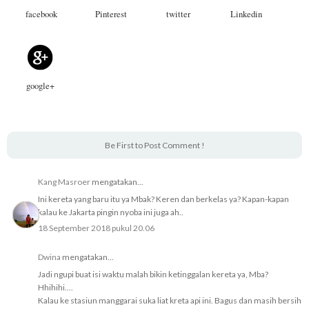
facebook
Pinterest
twitter
Linkedin
google+
Be First to Post Comment !
Kang Masroer
mengatakan...
Ini kereta yang baru itu ya Mbak? Keren dan berkelas ya? Kapan-kapan
kalau ke Jakarta pingin nyoba ini juga ah..
18 September 2018 pukul 20.06
Dwina
mengatakan...
Jadi ngupi buat isi waktu malah bikin ketinggalan kereta ya, Mba?
Hhihihi....
Kalau ke stasiun manggarai suka liat kreta api ini. Bagus dan masih bersih