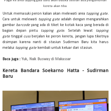
Pagar ke area tapping gate baru akan dibuka setelah ada pengumuman
kereta akan tiba.
Untuk memasuki peron kalian akan melewati area
tapping gate
.
Cara untuk melewati
tapping gate
adalah dengan mengarahkan
gambar
barcode
yang ada di tiket ke kotak kaca yang berada di
bagian depan pintu
tapping gate
. Setelah lewat
tapping
gate
tinggal
cuss
berjalan ke peron kereta, jangan lupa tiketnya
disimpan karena nanti di stasiun Sudirman Baru kita harus
melalui
tapping gate
kembali untuk keluar dari stasiun.
Baca juga :
Yuk, Naik Busway di Makassar
Kereta Bandara Soekarno Hatta - Sudirman
Baru