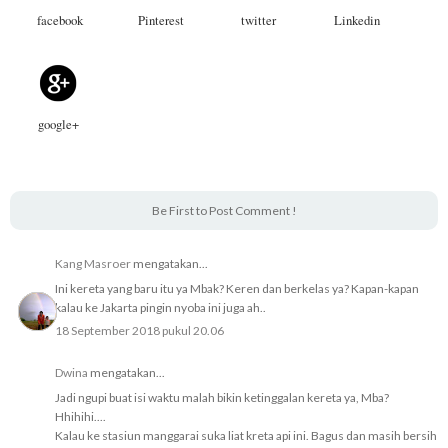
facebook
Pinterest
twitter
Linkedin
google+
Be First to Post Comment !
Kang Masroer
mengatakan...
Ini kereta yang baru itu ya Mbak? Keren dan berkelas ya? Kapan-kapan
kalau ke Jakarta pingin nyoba ini juga ah..
18 September 2018 pukul 20.06
Dwina
mengatakan...
Jadi ngupi buat isi waktu malah bikin ketinggalan kereta ya, Mba?
Hhihihi....
Kalau ke stasiun manggarai suka liat kreta api ini. Bagus dan masih bersih