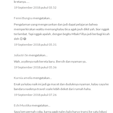
kretanya.....
19 September 2018 pukul 03.52
Fenni Bungsu
mengatakan...
Pengalaman yang mengesankan dan jadi dapat pelajaran bahwa
memperkirakan waktu memang kalau bisa agak jauh dikit yah, biar nggak
terlambat. Tapi nggak apalah, dengan begitu Mbak Fillya jadi berbagi kisah
deh 😊😂
19 September 2018 pukul 05.31
Juliastri Sn
mengatakan...
Wah, asyiknya naik kereta baru. Bersih dan nyaman ya..
19 September 2018 pukul 05.36
Kurnia amelia
mengatakan...
Enak ya kalau naik ini jadi ga macet dan duduknya nyaman, kalau saya ke
bandara naeknya travel soale lebih deket dari rumah haha.
19 September 2018 pukul 07.26
Echi Mustika
mengatakan...
Saya lom pernah coba, karna agak nales kalo harus transi ke satu lokasi