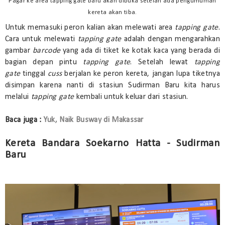
Pagar ke area tapping gate baru akan dibuka setelah ada pengumuman
kereta akan tiba.
Untuk memasuki peron kalian akan melewati area
tapping gate
.
Cara untuk melewati
tapping gate
adalah dengan mengarahkan
gambar
barcode
yang ada di tiket ke kotak kaca yang berada di
bagian depan pintu
tapping gate
. Setelah lewat
tapping
gate
tinggal
cuss
berjalan ke peron kereta, jangan lupa tiketnya
disimpan karena nanti di stasiun Sudirman Baru kita harus
melalui
tapping gate
kembali untuk keluar dari stasiun.
Baca juga :
Yuk, Naik Busway di Makassar
Kereta Bandara Soekarno Hatta - Sudirman
Baru