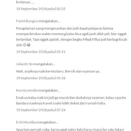
kretanya.....
19 September 2018 pukul 03.52
Fenni Bungsu
mengatakan...
Pengalaman yang mengesankan dan jadi dapat pelajaran bahwa
memperkirakan waktu memang kalau bisa agak jauh dikit yah, biar nggak
terlambat. Tapi nggak apalah, dengan begitu Mbak Fillya jadi berbagi kisah
deh 😊😂
19 September 2018 pukul 05.31
Juliastri Sn
mengatakan...
Wah, asyiknya naik kereta baru. Bersih dan nyaman ya..
19 September 2018 pukul 05.36
Kurnia amelia
mengatakan...
Enak ya kalau naik ini jadi ga macet dan duduknya nyaman, kalau saya ke
bandara naeknya travel soale lebih deket dari rumah haha.
19 September 2018 pukul 07.26
Echi Mustika
mengatakan...
Saya lom pernah coba, karna agak nales kalo harus transi ke satu lokasi