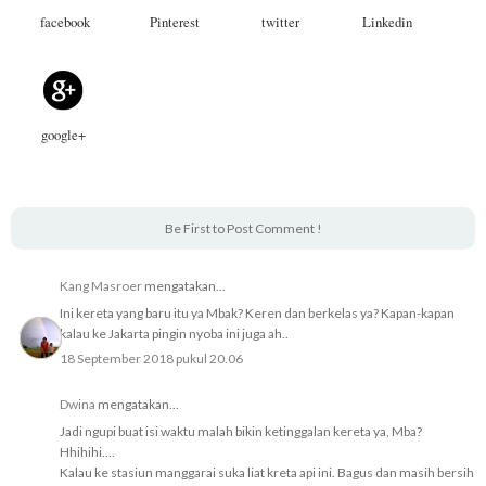
facebook
Pinterest
twitter
Linkedin
google+
Be First to Post Comment !
Kang Masroer
mengatakan...
Ini kereta yang baru itu ya Mbak? Keren dan berkelas ya? Kapan-kapan
kalau ke Jakarta pingin nyoba ini juga ah..
18 September 2018 pukul 20.06
Dwina
mengatakan...
Jadi ngupi buat isi waktu malah bikin ketinggalan kereta ya, Mba?
Hhihihi....
Kalau ke stasiun manggarai suka liat kreta api ini. Bagus dan masih bersih