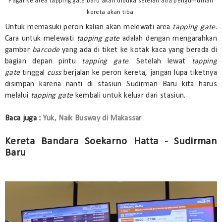
Pagar ke area tapping gate baru akan dibuka setelah ada pengumuman
kereta akan tiba.
Untuk memasuki peron kalian akan melewati area
tapping gate
.
Cara untuk melewati
tapping gate
adalah dengan mengarahkan
gambar
barcode
yang ada di tiket ke kotak kaca yang berada di
bagian depan pintu
tapping gate
. Setelah lewat
tapping
gate
tinggal
cuss
berjalan ke peron kereta, jangan lupa tiketnya
disimpan karena nanti di stasiun Sudirman Baru kita harus
melalui
tapping gate
kembali untuk keluar dari stasiun.
Baca juga :
Yuk, Naik Busway di Makassar
Kereta Bandara Soekarno Hatta - Sudirman
Baru