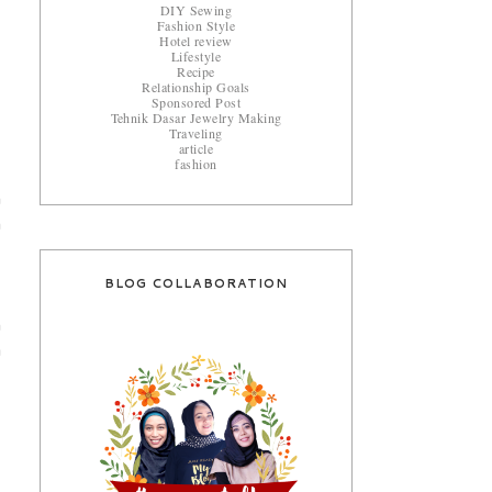
DIY Sewing
Fashion Style
Hotel review
Lifestyle
Recipe
Relationship Goals
Sponsored Post
Tehnik Dasar Jewelry Making
Traveling
article
fashion
n
m
,
BLOG COLLABORATION
h
a