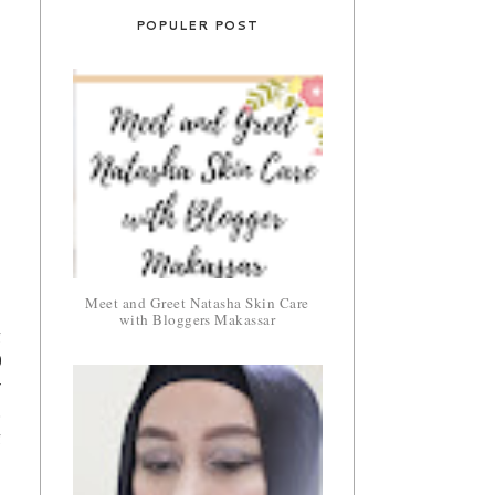
POPULER POST
Meet and Greet Natasha Skin Care
with Bloggers Makassar
g
0
r
.
g