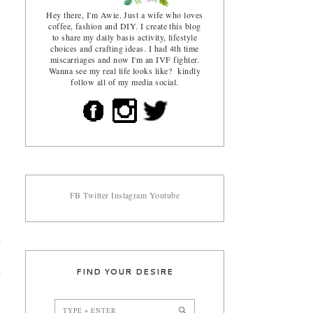
Hey there, I'm Awie. Just a wife who loves
coffee, fashion and DIY. I create this blog
to share my daily basis activity, lifestyle
choices and crafting ideas. I had 4th time
miscarriages and now I'm an IVF fighter.
Wanna see my real life looks like? kindly
follow all of my media social.
FB
Twitter
Instagram
Youtube
a
t
FIND YOUR DESIRE
a