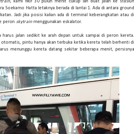
ytrain
, kami fikir 30 puluh menit cukup lah buat jalan ke stasiu
ra Soekarno Hatta letaknya berada di lantai 1. Ada di antara groun
katan. Jadi jika posisi kalian ada di terminal keberangkatan atau d
 ke peron
skytrain
menggunakan eskalator.
ya harus jalan sedikit ke arah depan untuk sampai di peron kereta
 otomatis, pintu hanya akan terbuka ketika kereta telah berhenti d
harus menunggu kereta datang sekitar beberapa menit, persisny