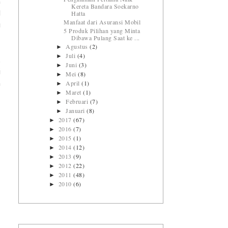
n
Kereta Bandara Soekarno
Hatta
d
Manfaat dari Asuransi Mobil
i
5 Produk Pilihan yang Minta
Dibawa Pulang Saat ke ...
Agustus
(2)
►
Juli
(4)
►
.
Juni
(3)
►
i
Mei
(8)
►
April
(1)
►
a
Maret
(1)
►
Februari
(7)
►
Januari
(8)
►
2017
(67)
►
2016
(7)
►
2015
(1)
►
2014
(12)
►
2013
(9)
►
2012
(22)
►
2011
(48)
►
2010
(6)
►