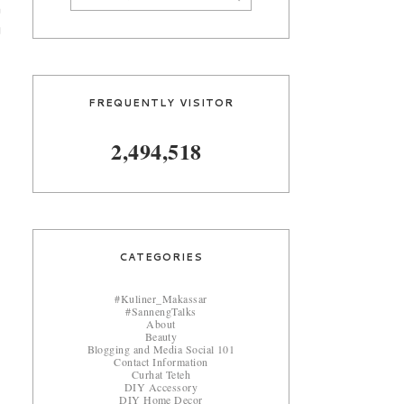
n
u
FREQUENTLY VISITOR
2,494,518
CATEGORIES
#Kuliner_Makassar
#SannengTalks
About
Beauty
Blogging and Media Social 101
Contact Information
Curhat Teteh
DIY Accessory
DIY Home Decor