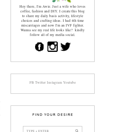
Hey there, I'm Awie. Just a wife who loves
coffee, fashion and DIY. I create this blog
to share my daily basis activity, lifestyle
choices and crafting ideas. I had 4th time
miscarriages and now I'm an IVF fighter.
Wanna see my real life looks like? kindly
follow all of my media social.
FB
Twitter
Instagram
Youtube
a
t
FIND YOUR DESIRE
a