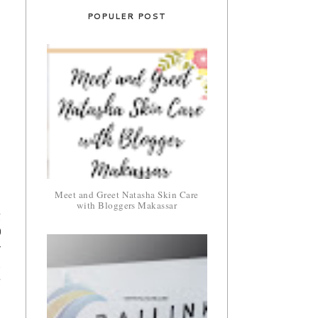
POPULER POST
Meet and Greet Natasha Skin Care
with Bloggers Makassar
g
0
r
.
g