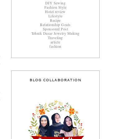
DIY Sewing
Fashion Style
Hotel review
Lifestyle
Recipe
Relationship Goals
Sponsored Post
Tehnik Dasar Jewelry Making
Traveling
article
fashion
n
m
,
BLOG COLLABORATION
h
a