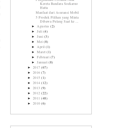
n
Kereta Bandara Soekarno
Hatta
d
Manfaat dari Asuransi Mobil
i
5 Produk Pilihan yang Minta
Dibawa Pulang Saat ke ...
Agustus
(2)
►
Juli
(4)
►
.
Juni
(3)
►
i
Mei
(8)
►
April
(1)
►
a
Maret
(1)
►
Februari
(7)
►
Januari
(8)
►
2017
(67)
►
2016
(7)
►
2015
(1)
►
2014
(12)
►
2013
(9)
►
2012
(22)
►
2011
(48)
►
2010
(6)
►