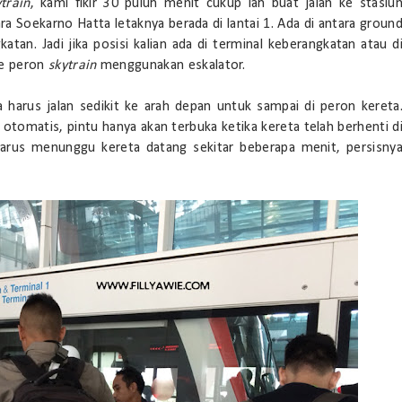
ytrain
, kami fikir 30 puluh menit cukup lah buat jalan ke stasiu
ra Soekarno Hatta letaknya berada di lantai 1. Ada di antara groun
katan. Jadi jika posisi kalian ada di terminal keberangkatan atau d
 ke peron
skytrain
menggunakan eskalator.
ya harus jalan sedikit ke arah depan untuk sampai di peron kereta
 otomatis, pintu hanya akan terbuka ketika kereta telah berhenti d
harus menunggu kereta datang sekitar beberapa menit, persisny