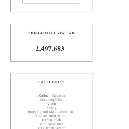
n
u
FREQUENTLY VISITOR
2,497,683
CATEGORIES
#Kuliner_Makassar
#SannengTalks
About
Beauty
Blogging and Media Social 101
Contact Information
Curhat Teteh
DIY Accessory
DIY Home Decor