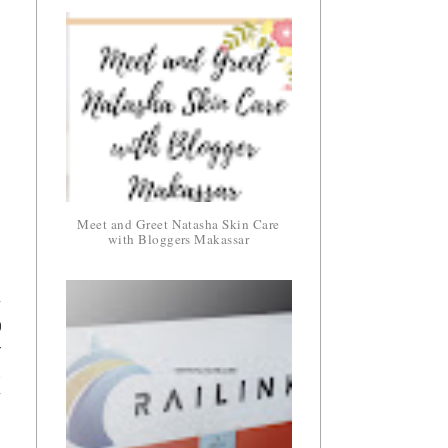
Meet and Greet Natasha Skin Care
with Bloggers Makassar
g
0
r
.
g