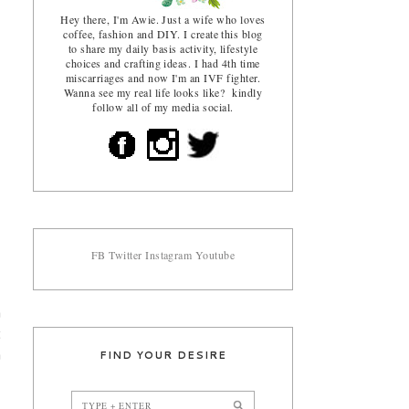
Hey there, I'm Awie. Just a wife who loves
coffee, fashion and DIY. I create this blog
to share my daily basis activity, lifestyle
choices and crafting ideas. I had 4th time
miscarriages and now I'm an IVF fighter.
Wanna see my real life looks like? kindly
follow all of my media social.
FB
Twitter
Instagram
Youtube
a
t
FIND YOUR DESIRE
a