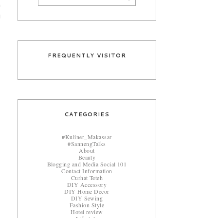
n
u
FREQUENTLY VISITOR
CATEGORIES
#Kuliner_Makassar
#SannengTalks
About
Beauty
Blogging and Media Social 101
Contact Information
Curhat Teteh
DIY Accessory
DIY Home Decor
DIY Sewing
Fashion Style
Hotel review