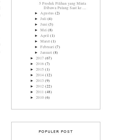
n
5 Produk Pilihan yang Minta
Dibawa Pulang Saat ke ...
d
Agustus
(2)
►
i
Juli
(4)
►
Juni
(3)
►
Mei
(8)
►
April
(1)
►
.
Maret
(1)
►
i
Februari
(7)
►
a
Januari
(8)
►
2017
(67)
►
2016
(7)
►
2015
(1)
►
2014
(12)
►
2013
(9)
►
2012
(22)
►
2011
(48)
►
2010
(6)
►
POPULER POST