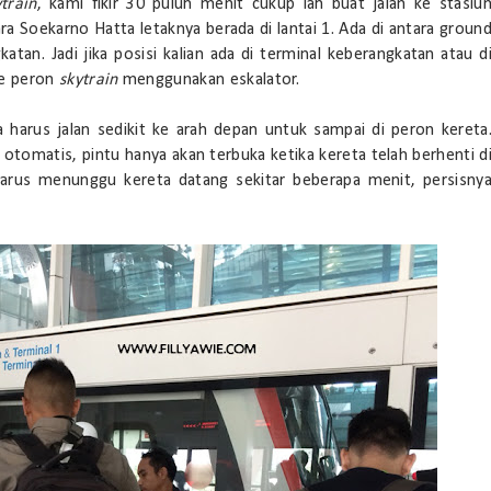
ytrain
, kami fikir 30 puluh menit cukup lah buat jalan ke stasiu
ra Soekarno Hatta letaknya berada di lantai 1. Ada di antara groun
katan. Jadi jika posisi kalian ada di terminal keberangkatan atau d
 ke peron
skytrain
menggunakan eskalator.
ya harus jalan sedikit ke arah depan untuk sampai di peron kereta
 otomatis, pintu hanya akan terbuka ketika kereta telah berhenti d
harus menunggu kereta datang sekitar beberapa menit, persisny