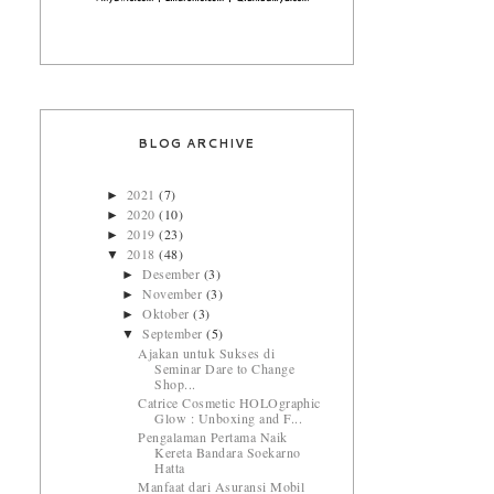
BLOG ARCHIVE
2021
(7)
►
2020
(10)
►
2019
(23)
►
2018
(48)
▼
Desember
(3)
►
November
(3)
►
Oktober
(3)
►
September
(5)
▼
Ajakan untuk Sukses di
Seminar Dare to Change
Shop...
Catrice Cosmetic HOLOgraphic
Glow : Unboxing and F...
Pengalaman Pertama Naik
Kereta Bandara Soekarno
Hatta
Manfaat dari Asuransi Mobil