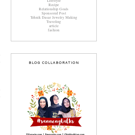
Lifestyle
Recipe
Relationship Goals
Sponsored Post
Tehnik Dasar Jewelry Making
Traveling
article
fashion
n
m
BLOG COLLABORATION
,
h
a