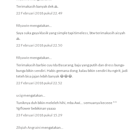
Terimakasih banyak dek 🙏.
22 Februari 2018 pukul 22.49
fillyawie
mengatakan...
Saya suka gaya klasik yang simple tapi timeless, btw terimakasih aisyah
🙏.
22 Februari 2018 pukul 22.50
fillyawie
mengatakan...
Terimakasih barbie cuu Ida Basarang, baju yang putih dan dress bunga-
bunga bikin sendiri. Habis gemana dong, kalau bikin sendiri itu ngirit, jadi
teteh bisa jajan lebih banyak 😂😂😂.
22 Februari 2018 pukul 22.52
ucig
mengatakan...
Tuniknya duh bikin meleleh hihi, mba Awi... semuanya keceee ^^
Yg flower bebikinan yaaaa
23 Februari 2018 pukul 15.29
Zilqiah Angraini
mengatakan...