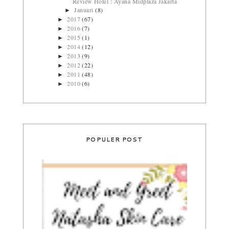
Review Hotel : Ayana Midplaza Jakarta
Januari
(8)
►
2017
(67)
►
2016
(7)
►
2015
(1)
►
2014
(12)
►
2013
(9)
►
2012
(22)
►
2011
(48)
►
2010
(6)
►
POPULER POST