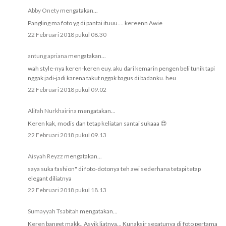
Abby Onety
mengatakan...
Pangling ma foto yg di pantai ituuu.... kereenn Awie
22 Februari 2018 pukul 08.30
antung apriana
mengatakan...
wah style-nya keren-keren euy. aku dari kemarin pengen beli tunik tapi
nggak jadi-jadi karena takut nggak bagus di badanku. heu
22 Februari 2018 pukul 09.02
Alifah Nurkhairina
mengatakan...
Keren kak, modis dan tetap keliatan santai sukaaa 😍
22 Februari 2018 pukul 09.13
Aisyah Reyzz
mengatakan...
saya suka fashion" di foto-dotonya teh awi sederhana tetapi tetap
elegant diliatnya
22 Februari 2018 pukul 18.13
Sumayyah Tsabitah
mengatakan...
Keren banget makk.. Asyik liatnya... Kunaksir sepatunya di foto pertama