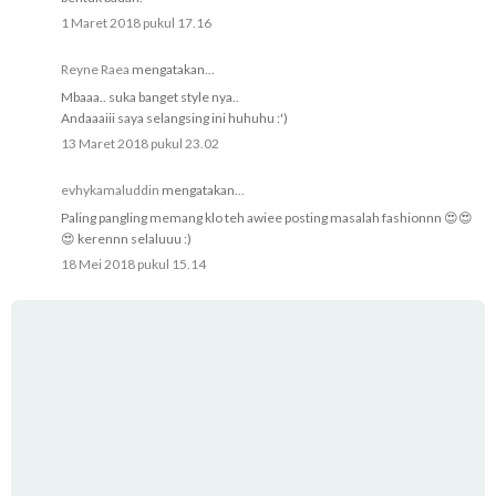
1 Maret 2018 pukul 17.16
Reyne Raea
mengatakan...
Mbaaa.. suka banget style nya..
Andaaaiii saya selangsing ini huhuhu :')
13 Maret 2018 pukul 23.02
evhykamaluddin
mengatakan...
Paling pangling memang klo teh awiee posting masalah fashionnn 😍😍
😍 kerennn selaluuu :)
18 Mei 2018 pukul 15.14