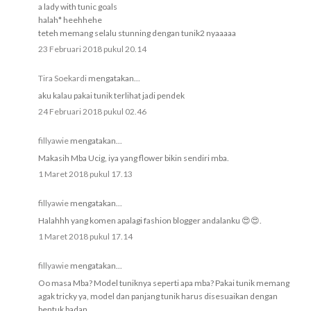
a lady with tunic goals
halah* heehhehe
teteh memang selalu stunning dengan tunik2 nyaaaaa
23 Februari 2018 pukul 20.14
Tira Soekardi
mengatakan...
aku kalau pakai tunik terlihat jadi pendek
24 Februari 2018 pukul 02.46
fillyawie
mengatakan...
Makasih Mba Ucig, iya yang flower bikin sendiri mba.
1 Maret 2018 pukul 17.13
fillyawie
mengatakan...
Halahhh yang komen apalagi fashion blogger andalanku 😍😍.
1 Maret 2018 pukul 17.14
fillyawie
mengatakan...
Oo masa Mba? Model tuniknya seperti apa mba? Pakai tunik memang
agak tricky ya, model dan panjang tunik harus disesuaikan dengan
bentuk badan.