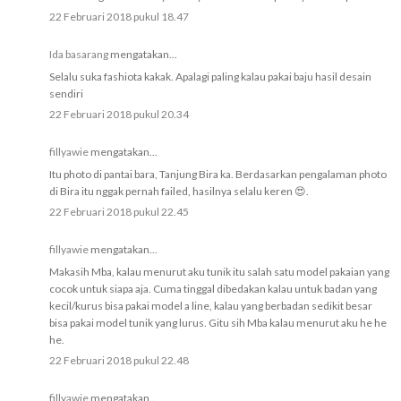
22 Februari 2018 pukul 18.47
Ida basarang
mengatakan...
Selalu suka fashiota kakak. Apalagi paling kalau pakai baju hasil desain
sendiri
22 Februari 2018 pukul 20.34
fillyawie
mengatakan...
Itu photo di pantai bara, Tanjung Bira ka. Berdasarkan pengalaman photo
di Bira itu nggak pernah failed, hasilnya selalu keren 😍.
22 Februari 2018 pukul 22.45
fillyawie
mengatakan...
Makasih Mba, kalau menurut aku tunik itu salah satu model pakaian yang
cocok untuk siapa aja. Cuma tinggal dibedakan kalau untuk badan yang
kecil/kurus bisa pakai model a line, kalau yang berbadan sedikit besar
bisa pakai model tunik yang lurus. Gitu sih Mba kalau menurut aku he he
he.
22 Februari 2018 pukul 22.48
fillyawie
mengatakan...