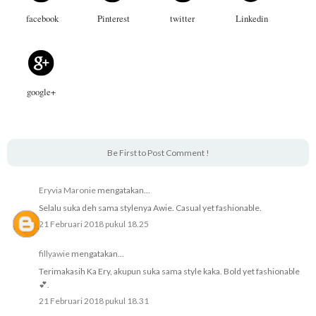
facebook
Pinterest
twitter
Linkedin
google+
Be First to Post Comment !
Eryvia Maronie
mengatakan...
Selalu suka deh sama stylenya Awie. Casual yet fashionable.
21 Februari 2018 pukul 18.25
fillyawie
mengatakan...
Terimakasih Ka Ery, akupun suka sama style kaka. Bold yet fashionable
💕.
21 Februari 2018 pukul 18.31