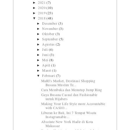
2021
(7)
►
2020
(10)
►
2019
(23)
►
2018
(48)
▼
Desember
(3)
►
November
(3)
►
Oktober
(3)
►
September
(5)
►
Agustus
(2)
►
Juli
(4)
►
Juni
(3)
►
Mei
(8)
►
April
(1)
►
Maret
(1)
►
Februari
(7)
▼
MaRI's Market, Destinasi Shopping
Busana Muslim Te...
Cara Membuka dan Menutup Jump Ring
Gaya Busana Casual dan Fashionable
untuk Hijabers
Making Your Life Style more Accountable
with CASIO...
Liburan ke Bali, Ini 7 Tempat Wisata
Instagramable...
Absolute New York Hadir di Kota
Makassar