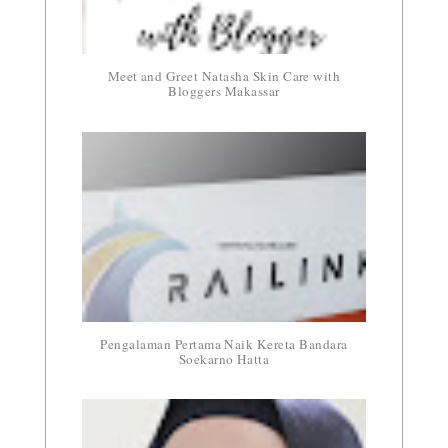
Meet and Greet Natasha Skin Care with
Bloggers Makassar
Pengalaman Pertama Naik Kereta Bandara
Soekarno Hatta