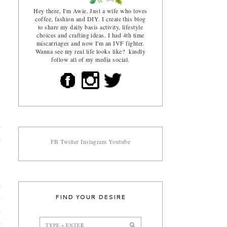
Hey there, I'm Awie. Just a wife who loves
coffee, fashion and DIY. I create this blog
to share my daily basis activity, lifestyle
choices and crafting ideas. I had 4th time
miscarriages and now I'm an IVF fighter.
Wanna see my real life looks like? kindly
follow all of my media social.
g
i
FB
Twitter
Instagram
Youtube
s
i
FIND YOUR DESIRE
n
n
k