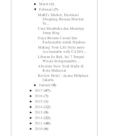
Maret
(1)
►
Februari
(7)
▼
MaRI's Market, Destinasi
Shopping Busana Muslim
Te...
Cara Membuka dan Menutup
Jump Ring
Gaya Busana Casual dan
Fashionable untuk Hijabers
Making Your Life Style more
Accountable with CASIO...
Liburan ke Bali, Ini 7 Tempat
Wisata Instagramable...
Absolute New York Hadir di
Kota Makassar
Review Hotel : Ayana Midplaza
Jakarta
Januari
(8)
►
2017
(67)
►
2016
(7)
►
2015
(1)
►
2014
(12)
►
2013
(9)
►
2012
(22)
►
2011
(48)
►
2010
(6)
►