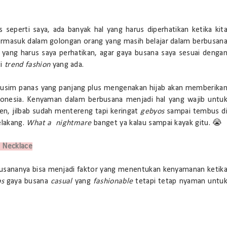
rs seperti saya, ada banyak hal yang harus diperhatikan ketika kit
ermasuk dalam golongan orang yang masih belajar dalam berbusan
 yang harus saya perhatikan, agar gaya busana saya sesuai denga
ti
trend fashion
yang ada.
n musim panas yang panjang plus mengenakan hijab akan memberika
Indonesia. Kenyaman dalam berbusana menjadi hal yang wajib untu
ren, jilbab sudah mentereng tapi keringat
gebyos
sampai tembus d
elakang.
What a
nightmare
banget ya kalau sampai kayak gitu. 😭
 Necklace
usananya bisa menjadi faktor yang menentukan kenyamanan ketik
ps
gaya busana
casual
yang
fashionable
tetapi tetap nyaman
untu