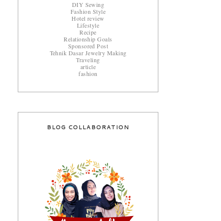
DIY Sewing
Fashion Style
Hotel review
Lifestyle
Recipe
Relationship Goals
Sponsored Post
Tehnik Dasar Jewelry Making
Traveling
article
fashion
BLOG COLLABORATION