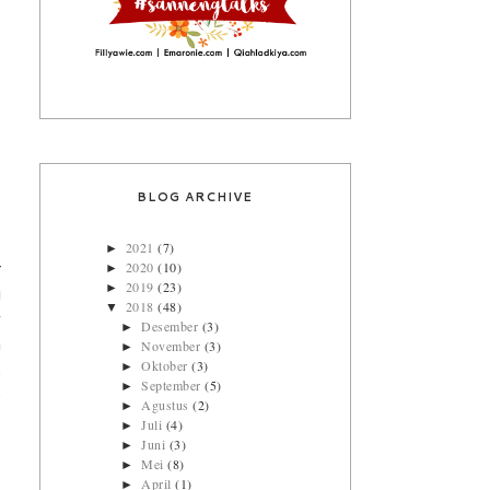
BLOG ARCHIVE
2021
(7)
►
2020
(10)
►
r
2019
(23)
►
i
2018
(48)
▼
g
Desember
(3)
►
a
November
(3)
►
Oktober
(3)
►
.
September
(5)
►
p
Agustus
(2)
►
Juli
(4)
►
Juni
(3)
►
Mei
(8)
►
April
(1)
►