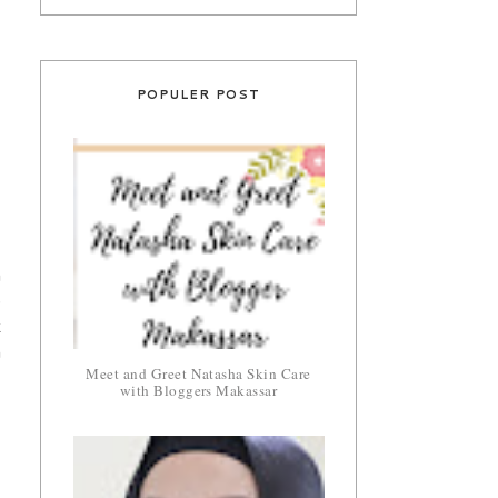
POPULER POST
n
b
k
n
Meet and Greet Natasha Skin Care
with Bloggers Makassar