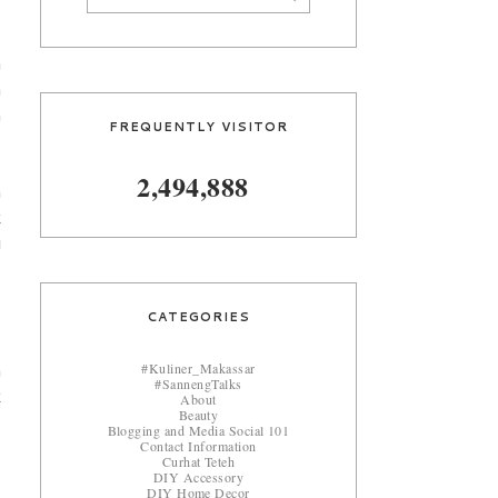
a
a
n
FREQUENTLY VISITOR
2,494,888
n
k
i
CATEGORIES
#Kuliner_Makassar
a
#SannengTalks
k
About
Beauty
Blogging and Media Social 101
Contact Information
Curhat Teteh
DIY Accessory
DIY Home Decor