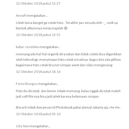
12 Oktober 2018 pukul 13.37
Annafi
mengatakan...
Udah lama banget ga cetak foto.. Terakhir pas wisuda deh -_- unik ya
bentuk albumnya mirip majalah 😄
12 Oktober 2018 pukul 13.55
kabar cendekia
mengatakan...
memang ada hal-hal organik dirasakan dan tidak selalu bisa digantikan
oleh teknologi. menyimpan foto cetak misalnya. bagus kini ada pilihan
bagaimana foto cetak bisa tersimpan awet dan slalu mengenang
12 Oktober 2018 pukul 18.16
Fenni Bungsu
mengatakan...
Poto itu dicetak, dan bener mbak memang, kalau nggak dicetak malah
jadi soft file nya bisa jadi jelek karena kelamaan simpan.
Berarti mbak Awi pesan Id Photobook pakai alamat Jakarta aja, He He..
13 Oktober 2018 pukul 05.10
Gita Siwi
mengatakan...