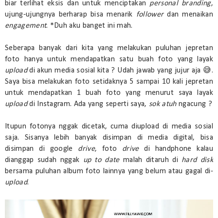
biar terlihat eksis dan untuk menciptakan
personal branding
,
ujung-ujungnya berharap bisa menarik
follower
dan menaikan
engagement
. *Duh aku banget ini mah.
Seberapa banyak dari kita yang melakukan puluhan jepretan
foto hanya untuk mendapatkan satu buah foto yang layak
upload
di akun media sosial kita ? Udah jawab yang jujur aja 😅.
Saya bisa melakukan foto setidaknya 5 sampai 10 kali jepretan
untuk mendapatkan 1 buah foto yang menurut saya layak
upload
di Instagram. Ada yang seperti saya,
sok atuh
ngacung ?
Itupun fotonya nggak dicetak, cuma diupload di media sosial
saja. Sisanya lebih banyak disimpan di media digital, bisa
disimpan di google
drive
, foto
drive
di handphone kalau
dianggap sudah nggak
up to date
malah ditaruh di
hard disk
bersama puluhan album foto lainnya yang belum atau gagal di-
upload
.