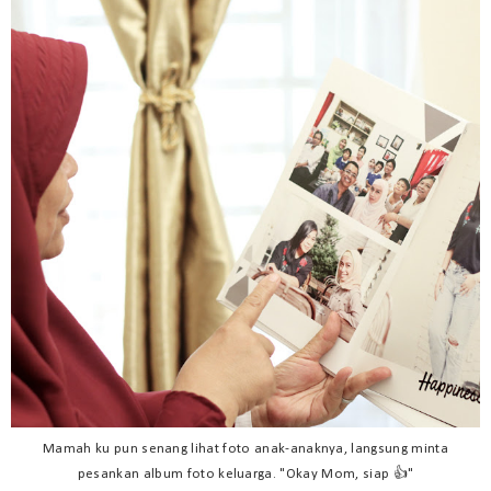
Mamah ku pun senang lihat foto anak-anaknya, langsung minta
pesankan album foto keluarga. "Okay Mom, siap 👍"