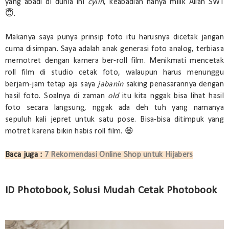
yang abadi di dunia ini
cyiin
, keabadian hanya milik Allah SWT
😇.
Makanya saya punya prinsip foto itu harusnya dicetak jangan
cuma disimpan. Saya adalah anak generasi foto analog, terbiasa
memotret dengan kamera ber-roll film. Menikmati mencetak
roll film di studio cetak foto, walaupun harus menunggu
berjam-jam tetap aja saya
jabanin
saking penasarannya dengan
hasil foto. Soalnya di zaman
old
itu kita nggak bisa lihat hasil
foto secara langsung, nggak ada deh tuh yang namanya
sepuluh kali jepret untuk satu pose. Bisa-bisa ditimpuk yang
motret karena bikin habis roll film. 😆
Baca juga :
7 Rekomendasi Online Shop untuk Hijabers
ID Photobook, Solusi Mudah Cetak Photobook