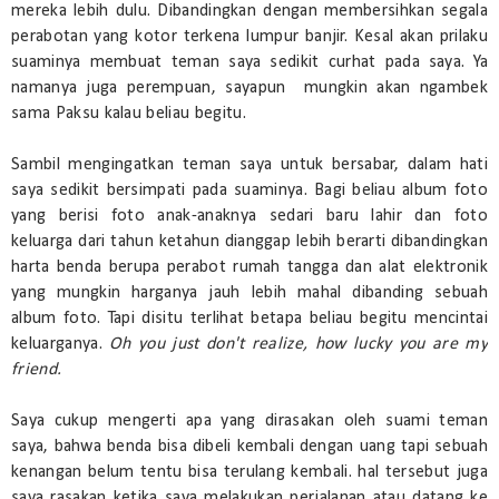
mereka lebih dulu. Dibandingkan dengan membersihkan segala
perabotan yang kotor terkena lumpur banjir. Kesal akan prilaku
suaminya membuat teman saya sedikit curhat pada saya. Ya
namanya juga perempuan, sayapun mungkin akan ngambek
sama Paksu kalau beliau begitu.
Sambil mengingatkan teman saya untuk bersabar, dalam hati
saya sedikit bersimpati pada suaminya. Bagi beliau album foto
yang berisi foto anak-anaknya sedari baru lahir dan foto
keluarga dari tahun ketahun dianggap lebih berarti dibandingkan
harta benda berupa perabot rumah tangga dan alat elektronik
yang mungkin harganya jauh lebih mahal dibanding sebuah
album foto. Tapi disitu terlihat betapa beliau begitu mencintai
keluarganya.
Oh you just don't realize, how lucky you are my
friend.
Saya cukup mengerti apa yang dirasakan oleh suami teman
saya, bahwa benda bisa dibeli kembali dengan uang tapi sebuah
kenangan belum tentu bisa terulang kembali. hal tersebut juga
saya rasakan ketika saya melakukan perjalanan atau datang ke