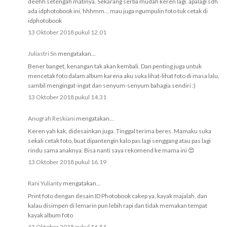
deehh setengah matinya. Sekarang serba mudah keren lagi. apalagi sdh
ada idphotobook ini, hhhmm... mau juga ngumpulin foto tuk cetak di
idphotobook
13 Oktober 2018 pukul 12.01
Juliastri Sn
mengatakan...
Bener banget, kenangan tak akan kembali. Dan penting juga untuk
mencetak foto dalam album karena aku suka lihat-lihat foto di masa lalu,
sambil mengingat-ingat dan senyum-senyum bahagia sendiri :)
13 Oktober 2018 pukul 14.31
Anugrah Reskiani
mengatakan...
Keren yah kak, didesainkan juga. Tinggal terima beres. Mamaku suka
sekali cetak foto, buat dipantengin kalo pas lagi senggang atau pas lagi
rindu sama anaknya. Bisa nanti saya rekomend ke mama ini 😍
13 Oktober 2018 pukul 16.19
Rani Yulianty
mengatakan...
Print foto dengan desain ID Photobook cakep ya, kayak majalah, dan
kalau disimpen di lemarin pun lebih rapi dan tidak memakan tempat
kayak album foto
13 Oktober 2018 pukul 16.51