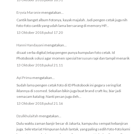
Eryvia Maronie
mengatakan...
Cantik banget album fotonya, kayak majalah. Jadi pengen cetak juga nih
foto-foto cantik yang udah lama bersarang di memory HP...
13 Oktober 2018 pukul 17.20
Hanni Handayani
mengatakan...
disaat serba digital,tetap pengen punya kumpulan foto cetak. Id
Photobook solusi agar momen spesial tersusun rapi dan tampil menarik
13 Oktober 2018 pukul 21.11
Ayi Prima
mengatakan...
Sudah lama pengen cetak foto di ID Photobook ini gegara sering liat
iklannya di sosmed. Sekalian bikin juga buat brand craft-ku, biar jadi
semacam katalog. Nanti pesan juga deh...
13 Oktober 2018 pukul 21.16
Dzulkhulaifah
mengatakan...
Dulu waktu zaman banjir besar di Jakarta, kampusku sempat kebanjiran
juga. Sekretariat Himpunan luluh lantak, yang paling sedih foto-foto kami