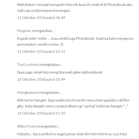
Wah belum sempat kumpulin foto nih buat di cetak di ID Photobook aku.
Jadi rapi ya kita kepoin kenangan.
13 Oktober 2018 pukul 06.49
Mugniar
mengatakan...
Kujadi mikir-mikir ... mau ambil juga Photobook. Soalnya kalo mengurus
pencetakan sendiri malas :D
13 Oktober 2018 pukul 10.13
Tian Lustiana
mengatakan...
Saya juga cetak foto neng Marwah pake idphotobook,
13 Oktober 2018 pukul 10.49
Mangkawani
mengatakan...
Wih keren banget. Saya waktu kecil masih nemu foto yg pakai roll film
gitu. Suka banget sama sampul album yg "spring" kekinian banget ^_^
13 Oktober 2018 pukul 11.10
Abby Onety
mengatakan...
Hahaha... baca artikel ini ingat jaman dulu klo foto foto trus cuci foto