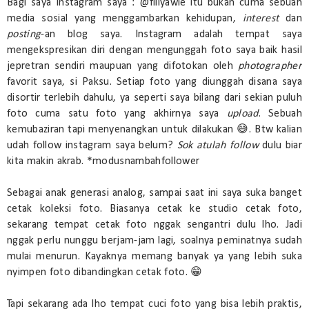
Bagi saya Instagram saya : @fillyawie itu bukan cuma sebuah
media sosial yang menggambarkan kehidupan,
interest
dan
posting
-an blog saya. Instagram adalah tempat saya
mengekspresikan diri dengan mengunggah foto saya baik hasil
jepretran sendiri maupuan yang difotokan oleh
photographer
favorit saya, si Paksu. Setiap foto yang diunggah disana saya
disortir terlebih dahulu, ya seperti saya bilang dari sekian puluh
foto cuma satu foto yang akhirnya saya
upload
. Sebuah
kemubaziran tapi menyenangkan untuk dilakukan 😅. Btw kalian
udah follow instagram saya belum?
Sok atulah follow
dulu biar
kita makin akrab. *modusnambahfollower
Sebagai anak generasi analog, sampai saat ini saya suka banget
cetak koleksi foto. Biasanya cetak ke studio cetak foto,
sekarang tempat cetak foto nggak sengantri dulu lho. Jadi
nggak perlu nunggu berjam-jam lagi, soalnya peminatnya sudah
mulai menurun. Kayaknya memang banyak ya yang lebih suka
nyimpen foto dibandingkan cetak foto. 😁
Tapi sekarang ada lho tempat cuci foto yang bisa lebih praktis,