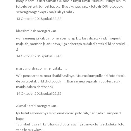
hanyut semua dari zaman aku masih unyu-unyu. Huhuhu. Punya album
foto itu berarti banget buatku. Btw aku juga cetak foto di ID Photobook,
seneng banget kayak majalah ya mbak.
13 Oktober 2018 pukul 22.22
ida tahmidah
mengatakan...
wah seneng ya kalau momen berharga kita bisa dicetak indah seperti
majalah, momen jalan2 saya juga beberapa sudah dicetak di id photo ini...
:)
14 Oktober 2018 pukul 00.45
mardanurdin.com
mengatakan...
Wih penasaranku mau lihatki hasilnya. Mauma kumpulkanki foto-fotoku
de baru cetak di Id photobook ini. Biar semua sejarah hidup tercetak
manis dalam photobook.
14 Oktober 2018 pukul 05.25
Akmal Farabi
mengatakan...
Iya betul sebenernya lebih enak dicuci poto tuh, daripada disimpen di
hape.
Tapi ribet juga sih kalo harus dicuci , soalnya banyak banget koleksi foto
yang bagus wkwk..