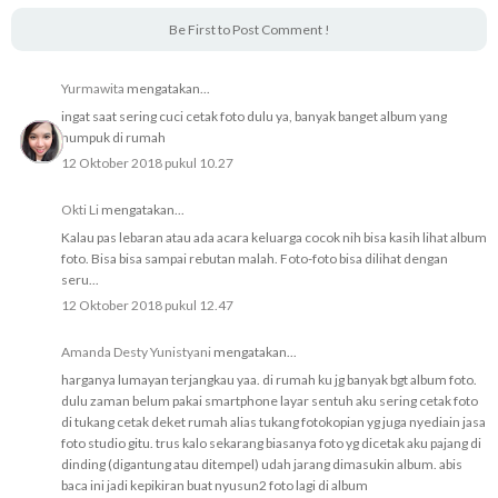
Be First to Post Comment !
Yurmawita
mengatakan...
ingat saat sering cuci cetak foto dulu ya, banyak banget album yang
numpuk di rumah
12 Oktober 2018 pukul 10.27
Okti Li
mengatakan...
Kalau pas lebaran atau ada acara keluarga cocok nih bisa kasih lihat album
foto. Bisa bisa sampai rebutan malah. Foto-foto bisa dilihat dengan
seru...
12 Oktober 2018 pukul 12.47
Amanda Desty Yunistyani
mengatakan...
harganya lumayan terjangkau yaa. di rumah ku jg banyak bgt album foto.
dulu zaman belum pakai smartphone layar sentuh aku sering cetak foto
di tukang cetak deket rumah alias tukang fotokopian yg juga nyediain jasa
foto studio gitu. trus kalo sekarang biasanya foto yg dicetak aku pajang di
dinding (digantung atau ditempel) udah jarang dimasukin album. abis
baca ini jadi kepikiran buat nyusun2 foto lagi di album