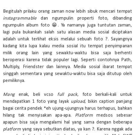
Begitulah prilaku orang zaman now lebih sibuk mencari tempat
instagrammable
dan ngumpulin properti foto, dibanding
ngumpulin album foto 😁. Ya namanya juga tuntutan zaman,
lagi pula bukankah salah satu alasan media sosial diciptakan
adalah untuk terlihat eksis melalui sebuah foto ?. Sayangnya
kadang kita lupa kalau media sosial itu tempat penyimpanan
milik orang lain yang sewaktu-waktu bisa saja berhenti
beroperasi karena tidak populer lagi. Seperti contohnya Path,
Multiply, Friendster dan lainnya. Media sosial ibarat tempat
singgah sementara yang sewaktu-waktu bisa saja ditutup oleh
pemiliknya.
Mang
enak, beli vcso
full pack
, foto berkali-kali untuk
mendapatkan 1 foto yang layak
upload
, bikin caption panjang
bagai cerita pendek *eh ujung-ujungnya harus terhapus, bahkan
hilang tak menyisakan apa-apa.
Platform
medsos sebesar
apapun bisa saja mengalami hal yang sama dengan beberapa
platform
yang saya sebutkan diatas, ya kan ?. Karena nggak ada