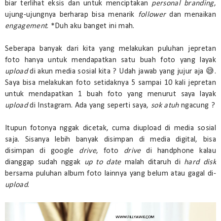
biar terlihat eksis dan untuk menciptakan
personal branding
,
ujung-ujungnya berharap bisa menarik
follower
dan menaikan
engagement
. *Duh aku banget ini mah.
Seberapa banyak dari kita yang melakukan puluhan jepretan
foto hanya untuk mendapatkan satu buah foto yang layak
upload
di akun media sosial kita ? Udah jawab yang jujur aja 😅.
Saya bisa melakukan foto setidaknya 5 sampai 10 kali jepretan
untuk mendapatkan 1 buah foto yang menurut saya layak
upload
di Instagram. Ada yang seperti saya,
sok atuh
ngacung ?
Itupun fotonya nggak dicetak, cuma diupload di media sosial
saja. Sisanya lebih banyak disimpan di media digital, bisa
disimpan di google
drive
, foto
drive
di handphone kalau
dianggap sudah nggak
up to date
malah ditaruh di
hard disk
bersama puluhan album foto lainnya yang belum atau gagal di-
upload
.