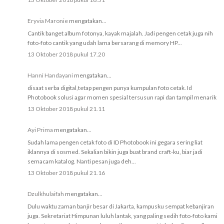
Eryvia Maronie
mengatakan...
Cantik banget album fotonya, kayak majalah. Jadi pengen cetak juga nih
foto-foto cantik yang udah lama bersarang di memory HP...
13 Oktober 2018 pukul 17.20
Hanni Handayani
mengatakan...
disaat serba digital,tetap pengen punya kumpulan foto cetak. Id
Photobook solusi agar momen spesial tersusun rapi dan tampil menarik
13 Oktober 2018 pukul 21.11
Ayi Prima
mengatakan...
Sudah lama pengen cetak foto di ID Photobook ini gegara sering liat
iklannya di sosmed. Sekalian bikin juga buat brand craft-ku, biar jadi
semacam katalog. Nanti pesan juga deh...
13 Oktober 2018 pukul 21.16
Dzulkhulaifah
mengatakan...
Dulu waktu zaman banjir besar di Jakarta, kampusku sempat kebanjiran
juga. Sekretariat Himpunan luluh lantak, yang paling sedih foto-foto kami