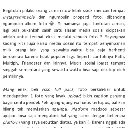
Begitulah prilaku orang zaman now lebih sibuk mencari tempat
instagrammable
dan ngumpulin properti foto, dibanding
ngumpulin album foto 😁. Ya namanya juga tuntutan zaman,
lagi pula bukankah salah satu alasan media sosial diciptakan
adalah untuk terlihat eksis melalui sebuah foto ?. Sayangnya
kadang kita lupa kalau media sosial itu tempat penyimpanan
milik orang lain yang sewaktu-waktu bisa saja berhenti
beroperasi karena tidak populer lagi. Seperti contohnya Path,
Multiply, Friendster dan lainnya. Media sosial ibarat tempat
singgah sementara yang sewaktu-waktu bisa saja ditutup oleh
pemiliknya.
Mang
enak, beli vcso
full pack
, foto berkali-kali untuk
mendapatkan 1 foto yang layak
upload
, bikin caption panjang
bagai cerita pendek *eh ujung-ujungnya harus terhapus, bahkan
hilang tak menyisakan apa-apa.
Platform
medsos sebesar
apapun bisa saja mengalami hal yang sama dengan beberapa
platform
yang saya sebutkan diatas, ya kan ?. Karena nggak ada