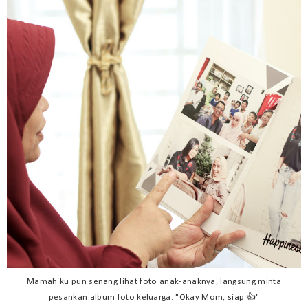
Mamah ku pun senang lihat foto anak-anaknya, langsung minta
pesankan album foto keluarga. "Okay Mom, siap 👍"