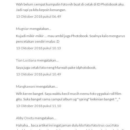
Wah belum sempat kumpulin foto nih buat di cetak di ID Photobook aku.
Jadi rapi ya kita kepoin kenangan.
13 Oktober 2018 pukul 06.49
Mugniar
mengatakan...
Kujadi mikir-mikir ... mau ambil juga Photobook. Soalnya kalo mengurus
pencetakan sendiri malas :D
13 Oktober 2018 pukul 10.13
Tian Lustiana
mengatakan...
Saya juga cetak foto neng Marwah pake idphotobook,
13 Oktober 2018 pukul 10.49
Mangkawani
mengatakan...
Wih keren banget. Saya waktu kecil masih nemu foto yg pakai roll film
gitu. Suka banget sama sampul album yg "spring" kekinian banget ^_^
13 Oktober 2018 pukul 11.10
Abby Onety
mengatakan...
Hahaha... baca artikel ini ingat jaman dulu klo foto foto trus cuci foto