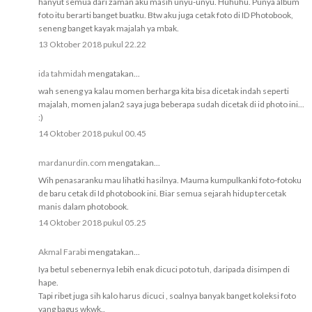
hanyut semua dari zaman aku masih unyu-unyu. Huhuhu. Punya album
foto itu berarti banget buatku. Btw aku juga cetak foto di ID Photobook,
seneng banget kayak majalah ya mbak.
13 Oktober 2018 pukul 22.22
ida tahmidah
mengatakan...
wah seneng ya kalau momen berharga kita bisa dicetak indah seperti
majalah, momen jalan2 saya juga beberapa sudah dicetak di id photo ini...
:)
14 Oktober 2018 pukul 00.45
mardanurdin.com
mengatakan...
Wih penasaranku mau lihatki hasilnya. Mauma kumpulkanki foto-fotoku
de baru cetak di Id photobook ini. Biar semua sejarah hidup tercetak
manis dalam photobook.
14 Oktober 2018 pukul 05.25
Akmal Farabi
mengatakan...
Iya betul sebenernya lebih enak dicuci poto tuh, daripada disimpen di
hape.
Tapi ribet juga sih kalo harus dicuci , soalnya banyak banget koleksi foto
yang bagus wkwk..