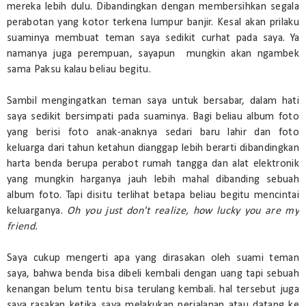
mereka lebih dulu. Dibandingkan dengan membersihkan segala
perabotan yang kotor terkena lumpur banjir. Kesal akan prilaku
suaminya membuat teman saya sedikit curhat pada saya. Ya
namanya juga perempuan, sayapun mungkin akan ngambek
sama Paksu kalau beliau begitu.
Sambil mengingatkan teman saya untuk bersabar, dalam hati
saya sedikit bersimpati pada suaminya. Bagi beliau album foto
yang berisi foto anak-anaknya sedari baru lahir dan foto
keluarga dari tahun ketahun dianggap lebih berarti dibandingkan
harta benda berupa perabot rumah tangga dan alat elektronik
yang mungkin harganya jauh lebih mahal dibanding sebuah
album foto. Tapi disitu terlihat betapa beliau begitu mencintai
keluarganya.
Oh you just don't realize, how lucky you are my
friend.
Saya cukup mengerti apa yang dirasakan oleh suami teman
saya, bahwa benda bisa dibeli kembali dengan uang tapi sebuah
kenangan belum tentu bisa terulang kembali. hal tersebut juga
saya rasakan ketika saya melakukan perjalanan atau datang ke