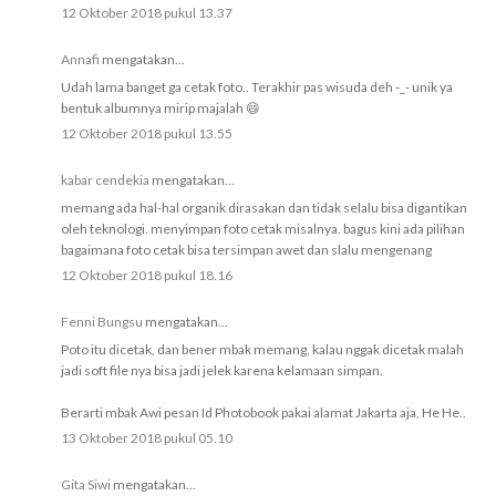
12 Oktober 2018 pukul 13.37
Annafi
mengatakan...
Udah lama banget ga cetak foto.. Terakhir pas wisuda deh -_- unik ya
bentuk albumnya mirip majalah 😄
12 Oktober 2018 pukul 13.55
kabar cendekia
mengatakan...
memang ada hal-hal organik dirasakan dan tidak selalu bisa digantikan
oleh teknologi. menyimpan foto cetak misalnya. bagus kini ada pilihan
bagaimana foto cetak bisa tersimpan awet dan slalu mengenang
12 Oktober 2018 pukul 18.16
Fenni Bungsu
mengatakan...
Poto itu dicetak, dan bener mbak memang, kalau nggak dicetak malah
jadi soft file nya bisa jadi jelek karena kelamaan simpan.
Berarti mbak Awi pesan Id Photobook pakai alamat Jakarta aja, He He..
13 Oktober 2018 pukul 05.10
Gita Siwi
mengatakan...