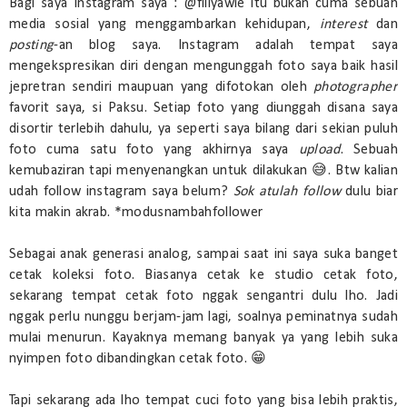
Bagi saya Instagram saya : @fillyawie itu bukan cuma sebuah
media sosial yang menggambarkan kehidupan,
interest
dan
posting
-an blog saya. Instagram adalah tempat saya
mengekspresikan diri dengan mengunggah foto saya baik hasil
jepretran sendiri maupuan yang difotokan oleh
photographer
favorit saya, si Paksu. Setiap foto yang diunggah disana saya
disortir terlebih dahulu, ya seperti saya bilang dari sekian puluh
foto cuma satu foto yang akhirnya saya
upload
. Sebuah
kemubaziran tapi menyenangkan untuk dilakukan 😅. Btw kalian
udah follow instagram saya belum?
Sok atulah follow
dulu biar
kita makin akrab. *modusnambahfollower
Sebagai anak generasi analog, sampai saat ini saya suka banget
cetak koleksi foto. Biasanya cetak ke studio cetak foto,
sekarang tempat cetak foto nggak sengantri dulu lho. Jadi
nggak perlu nunggu berjam-jam lagi, soalnya peminatnya sudah
mulai menurun. Kayaknya memang banyak ya yang lebih suka
nyimpen foto dibandingkan cetak foto. 😁
Tapi sekarang ada lho tempat cuci foto yang bisa lebih praktis,