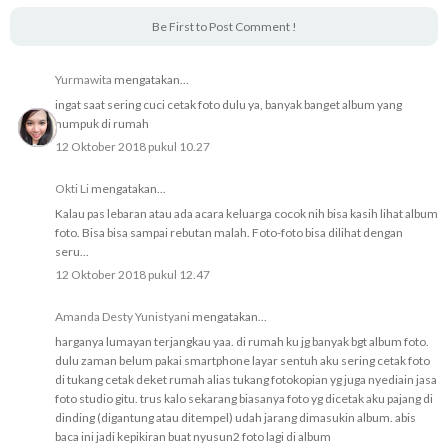
Be First to Post Comment !
Yurmawita
mengatakan...
ingat saat sering cuci cetak foto dulu ya, banyak banget album yang
numpuk di rumah
12 Oktober 2018 pukul 10.27
Okti Li
mengatakan...
Kalau pas lebaran atau ada acara keluarga cocok nih bisa kasih lihat album
foto. Bisa bisa sampai rebutan malah. Foto-foto bisa dilihat dengan
seru...
12 Oktober 2018 pukul 12.47
Amanda Desty Yunistyani
mengatakan...
harganya lumayan terjangkau yaa. di rumah ku jg banyak bgt album foto.
dulu zaman belum pakai smartphone layar sentuh aku sering cetak foto
di tukang cetak deket rumah alias tukang fotokopian yg juga nyediain jasa
foto studio gitu. trus kalo sekarang biasanya foto yg dicetak aku pajang di
dinding (digantung atau ditempel) udah jarang dimasukin album. abis
baca ini jadi kepikiran buat nyusun2 foto lagi di album