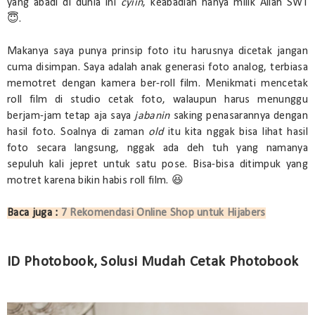
yang abadi di dunia ini
cyiin
, keabadian hanya milik Allah SWT
😇.
Makanya saya punya prinsip foto itu harusnya dicetak jangan
cuma disimpan. Saya adalah anak generasi foto analog, terbiasa
memotret dengan kamera ber-roll film. Menikmati mencetak
roll film di studio cetak foto, walaupun harus menunggu
berjam-jam tetap aja saya
jabanin
saking penasarannya dengan
hasil foto. Soalnya di zaman
old
itu kita nggak bisa lihat hasil
foto secara langsung, nggak ada deh tuh yang namanya
sepuluh kali jepret untuk satu pose. Bisa-bisa ditimpuk yang
motret karena bikin habis roll film. 😆
Baca juga :
7 Rekomendasi Online Shop untuk Hijabers
ID Photobook, Solusi Mudah Cetak Photobook