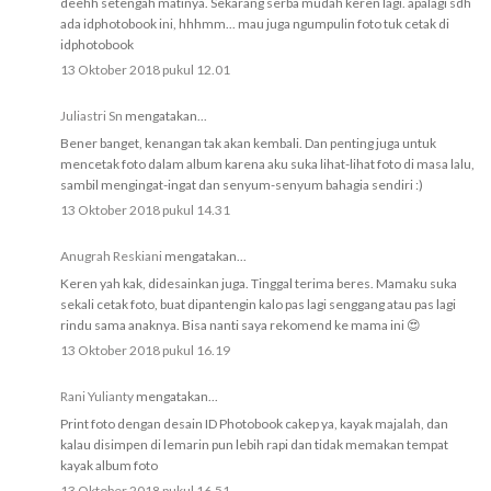
deehh setengah matinya. Sekarang serba mudah keren lagi. apalagi sdh
ada idphotobook ini, hhhmm... mau juga ngumpulin foto tuk cetak di
idphotobook
13 Oktober 2018 pukul 12.01
Juliastri Sn
mengatakan...
Bener banget, kenangan tak akan kembali. Dan penting juga untuk
mencetak foto dalam album karena aku suka lihat-lihat foto di masa lalu,
sambil mengingat-ingat dan senyum-senyum bahagia sendiri :)
13 Oktober 2018 pukul 14.31
Anugrah Reskiani
mengatakan...
Keren yah kak, didesainkan juga. Tinggal terima beres. Mamaku suka
sekali cetak foto, buat dipantengin kalo pas lagi senggang atau pas lagi
rindu sama anaknya. Bisa nanti saya rekomend ke mama ini 😍
13 Oktober 2018 pukul 16.19
Rani Yulianty
mengatakan...
Print foto dengan desain ID Photobook cakep ya, kayak majalah, dan
kalau disimpen di lemarin pun lebih rapi dan tidak memakan tempat
kayak album foto
13 Oktober 2018 pukul 16.51