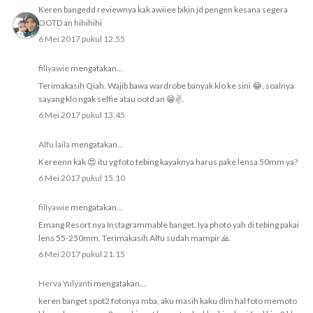
Keren bangedd reviewnya kak awiiee bikin jd pengen kesana segera
OOTD an hihihihi
6 Mei 2017 pukul 12.55
fillyawie
mengatakan...
Terimakasih Qiah. Wajib bawa wardrobe banyak klo ke sini 😂, soalnya
sayang klo ngak selfie atau ootd an 😁✌️.
6 Mei 2017 pukul 13.45
Alfu laila
mengatakan...
Kereenn kak 😍 itu yg foto tebing kayaknya harus pake lensa 50mm ya?
6 Mei 2017 pukul 15.10
fillyawie
mengatakan...
Emang Resort nya Instagrammable banget. Iya photo yah di tebing pakai
lens 55-250mm. Terimakasih Alfu sudah mampir 🙏
6 Mei 2017 pukul 21.15
Herva Yulyanti
mengatakan...
keren banget spot2 fotonya mba, aku masih kaku dlm hal foto memoto