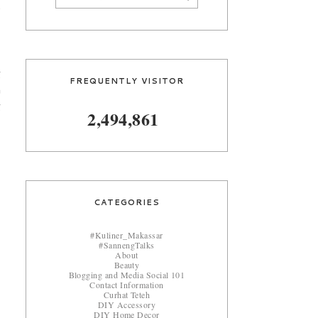
e
3
g
FREQUENTLY VISITOR
n
g
2,494,861
CATEGORIES
#Kuliner_Makassar
#SannengTalks
About
Beauty
Blogging and Media Social 101
Contact Information
Curhat Teteh
DIY Accessory
DIY Home Decor