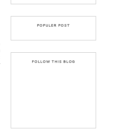
POPULER POST
a
i
t
FOLLOW THIS BLOG
r