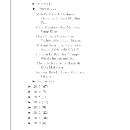
Maret
(1)
►
Februari
(7)
▼
MaRI's Market, Destinasi
Shopping Busana Muslim
Te...
Cara Membuka dan Menutup
Jump Ring
Gaya Busana Casual dan
Fashionable untuk Hijabers
Making Your Life Style more
Accountable with CASIO...
Liburan ke Bali, Ini 7 Tempat
Wisata Instagramable...
Absolute New York Hadir di
Kota Makassar
Review Hotel : Ayana Midplaza
Jakarta
Januari
(8)
►
2017
(67)
►
2016
(7)
►
2015
(1)
►
2014
(12)
►
2013
(9)
►
2012
(22)
►
2011
(48)
►
2010
(6)
►