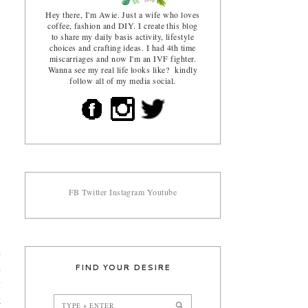
Hey there, I'm Awie. Just a wife who loves
coffee, fashion and DIY. I create this blog
to share my daily basis activity, lifestyle
choices and crafting ideas. I had 4th time
miscarriages and now I'm an IVF fighter.
Wanna see my real life looks like? kindly
follow all of my media social.
FB
Twitter
Instagram
Youtube
a
FIND YOUR DESIRE
n
t
k