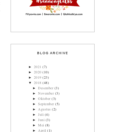
t
h
BLOG ARCHIVE
2021
(7)
►
2020
(10)
►
2019
(23)
►
2018
(48)
▼
Desember
(3)
►
November
(3)
►
Oktober
(3)
►
September
(5)
►
Agustus
(2)
►
Juli
(4)
►
Juni
(3)
►
Mei
(8)
►
April
(1)
►