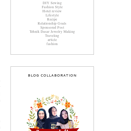
DIY Sewing
Fashion Style
Hotel review
Lifestyle
Recipe
Relationship Goals
Sponsored Post
Tehnik Dasar Jewelry Making
Traveling
article
fashion
BLOG COLLABORATION
a
g
t
i
a
i