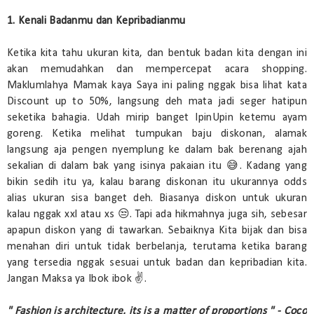
1. Kenali Badanmu dan Kepribadianmu
Ketika kita tahu ukuran kita, dan bentuk badan kita dengan ini
akan memudahkan dan mempercepat acara shopping.
Maklumlahya Mamak kaya Saya ini paling nggak bisa lihat kata
Discount up to 50%, langsung deh mata jadi seger hatipun
seketika bahagia. Udah mirip banget IpinUpin ketemu ayam
goreng. Ketika melihat tumpukan baju diskonan, alamak
langsung aja pengen nyemplung ke dalam bak berenang ajah
sekalian di dalam bak yang isinya pakaian itu 😅. Kadang yang
bikin sedih itu ya, kalau barang diskonan itu ukurannya odds
alias ukuran sisa banget deh. Biasanya diskon untuk ukuran
kalau nggak xxl atau xs 😒. Tapi ada hikmahnya juga sih, sebesar
apapun diskon yang di tawarkan. Sebaiknya Kita bijak dan bisa
menahan diri untuk tidak berbelanja, terutama ketika barang
yang tersedia nggak sesuai untuk badan dan kepribadian kita.
Jangan Maksa ya Ibok ibok ✌.
" Fashion is architecture, its is a matter of proportions " - Coco