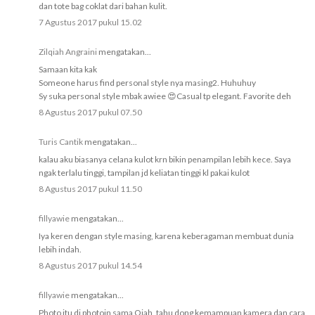
dan tote bag coklat dari bahan kulit.
7 Agustus 2017 pukul 15.02
Zilqiah Angraini
mengatakan...
Samaan kita kak
Someone harus find personal style nya masing2. Huhuhuy
Sy suka personal style mbak awiee 😍Casual tp elegant. Favorite deh
8 Agustus 2017 pukul 07.50
Turis Cantik
mengatakan...
kalau aku biasanya celana kulot krn bikin penampilan lebih kece. Saya
ngak terlalu tinggi, tampilan jd keliatan tinggi kl pakai kulot
8 Agustus 2017 pukul 11.50
fillyawie
mengatakan...
Iya keren dengan style masing, karena keberagaman membuat dunia
lebih indah.
8 Agustus 2017 pukul 14.54
fillyawie
mengatakan...
Photo itu di photoin sama Qiah, tahu dong kemampuan kamera dan cara