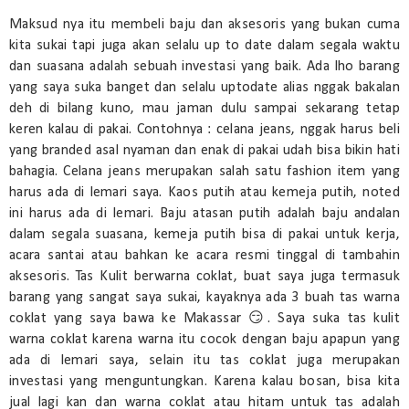
Maksud nya itu membeli baju dan aksesoris yang bukan cuma
kita sukai tapi juga akan selalu up to date dalam segala waktu
dan suasana adalah sebuah investasi yang baik. Ada lho barang
yang saya suka banget dan selalu uptodate alias nggak bakalan
deh di bilang kuno, mau jaman dulu sampai sekarang tetap
keren kalau di pakai. Contohnya : celana jeans, nggak harus beli
yang branded asal nyaman dan enak di pakai udah bisa bikin hati
bahagia. Celana jeans merupakan salah satu fashion item yang
harus ada di lemari saya. Kaos putih atau kemeja putih, noted
ini harus ada di lemari. Baju atasan putih adalah baju andalan
dalam segala suasana, kemeja putih bisa di pakai untuk kerja,
acara santai atau bahkan ke acara resmi tinggal di tambahin
aksesoris. Tas Kulit berwarna coklat, buat saya juga termasuk
barang yang sangat saya sukai, kayaknya ada 3 buah tas warna
coklat yang saya bawa ke Makassar 😏. Saya suka tas kulit
warna coklat karena warna itu cocok dengan baju apapun yang
ada di lemari saya, selain itu tas coklat juga merupakan
investasi yang menguntungkan. Karena kalau bosan, bisa kita
jual lagi kan dan warna coklat atau hitam untuk tas adalah