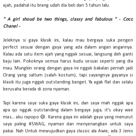
ajah, padahal itu brang udah dia beli dari 5 tahun lalu.
" A girl shoud be two things, classy and fabulous " - Coco
Chanel -
Jeleknya si gaya klasik ini, kalau mau bergaya suka pengen
perfect sesuai dengan gaya yang ada dalam angan angannya.
Kalau ada satu item ajah yang nggak sesuai, langsung deh ganti
baju lain. Pokoknya semua harus kudu sesuai seperti yang dia
mau. Mungkin orang dengan gaya ini nggak bakalan pernah jadi
Orang yang saltum (salah kostum), tapi sayangnya gayanya si
klasik itu juga nggak outstanding banget. Ya agak flat dan selalu
berusaha berada di zona nyaman.
Tapi karena saya suka gaya klasik ini, dan saya mah nggak apa
apa qo nggak outstanding dalam bergaya juga, it's okay wae
mas... aku rapopo 😅. Karena gaya ini adalah gaya yang menurut
saya paling #SWAG, nyaman dan menyenangkan untuk saya
pakai. Nah Untuk mewujudkan gaya classic ala Awie, ada 3 Jenis