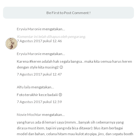
Be First to Post Comment !
Eryvia Maronie
mengatakan...
Komentar ini telah dihapus oleh pengarang.
7 Agustus 2017 pukul 12.46
Eryvia Maronie
mengatakan...
Karena #keren adalah hak segala bangsa.. maka kita semua harus keren
dengan style kita masing2 😉
7 Agustus 2017 pukul 12.47
Alfu laila
mengatakan...
Foto terakhir kece badaiii 😍
7 Agustus 2017 pukul 12.59
Novie Mochtar
mengatakan...
yang harus ada di lemari saya (mmm...banyak sih sebenarnya yang
dirasa must item, tapi ini yang nda bisa ditawar): blus itam berbagai
model dan bahan, celana hitam mau kulot ato pipa, jins, dan sepatu booth