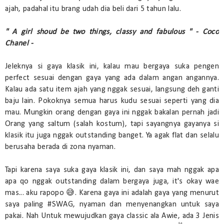
ajah, padahal itu brang udah dia beli dari 5 tahun lalu.
" A girl shoud be two things, classy and fabulous " - Coco
Chanel -
Jeleknya si gaya klasik ini, kalau mau bergaya suka pengen
perfect sesuai dengan gaya yang ada dalam angan angannya.
Kalau ada satu item ajah yang nggak sesuai, langsung deh ganti
baju lain. Pokoknya semua harus kudu sesuai seperti yang dia
mau. Mungkin orang dengan gaya ini nggak bakalan pernah jadi
Orang yang saltum (salah kostum), tapi sayangnya gayanya si
klasik itu juga nggak outstanding banget. Ya agak flat dan selalu
berusaha berada di zona nyaman.
Tapi karena saya suka gaya klasik ini, dan saya mah nggak apa
apa qo nggak outstanding dalam bergaya juga, it's okay wae
mas... aku rapopo 😅. Karena gaya ini adalah gaya yang menurut
saya paling #SWAG, nyaman dan menyenangkan untuk saya
pakai. Nah Untuk mewujudkan gaya classic ala Awie, ada 3 Jenis