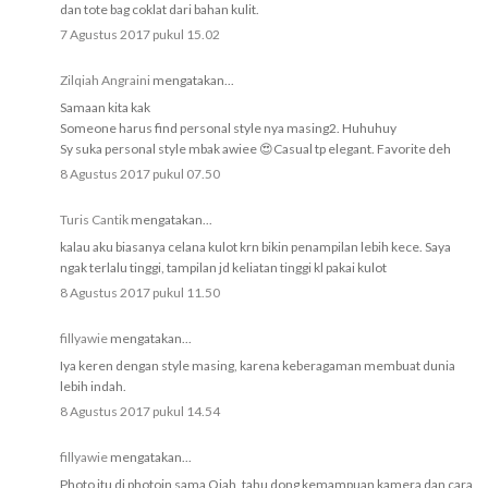
dan tote bag coklat dari bahan kulit.
7 Agustus 2017 pukul 15.02
Zilqiah Angraini
mengatakan...
Samaan kita kak
Someone harus find personal style nya masing2. Huhuhuy
Sy suka personal style mbak awiee 😍Casual tp elegant. Favorite deh
8 Agustus 2017 pukul 07.50
Turis Cantik
mengatakan...
kalau aku biasanya celana kulot krn bikin penampilan lebih kece. Saya
ngak terlalu tinggi, tampilan jd keliatan tinggi kl pakai kulot
8 Agustus 2017 pukul 11.50
fillyawie
mengatakan...
Iya keren dengan style masing, karena keberagaman membuat dunia
lebih indah.
8 Agustus 2017 pukul 14.54
fillyawie
mengatakan...
Photo itu di photoin sama Qiah, tahu dong kemampuan kamera dan cara