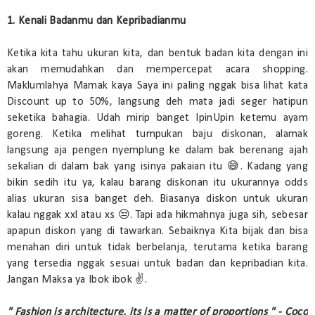
1. Kenali Badanmu dan Kepribadianmu
Ketika kita tahu ukuran kita, dan bentuk badan kita dengan ini
akan memudahkan dan mempercepat acara shopping.
Maklumlahya Mamak kaya Saya ini paling nggak bisa lihat kata
Discount up to 50%, langsung deh mata jadi seger hatipun
seketika bahagia. Udah mirip banget IpinUpin ketemu ayam
goreng. Ketika melihat tumpukan baju diskonan, alamak
langsung aja pengen nyemplung ke dalam bak berenang ajah
sekalian di dalam bak yang isinya pakaian itu 😅. Kadang yang
bikin sedih itu ya, kalau barang diskonan itu ukurannya odds
alias ukuran sisa banget deh. Biasanya diskon untuk ukuran
kalau nggak xxl atau xs 😒. Tapi ada hikmahnya juga sih, sebesar
apapun diskon yang di tawarkan. Sebaiknya Kita bijak dan bisa
menahan diri untuk tidak berbelanja, terutama ketika barang
yang tersedia nggak sesuai untuk badan dan kepribadian kita.
Jangan Maksa ya Ibok ibok ✌.
" Fashion is architecture, its is a matter of proportions " - Coco