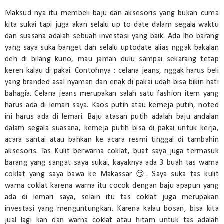
Maksud nya itu membeli baju dan aksesoris yang bukan cuma
kita sukai tapi juga akan selalu up to date dalam segala waktu
dan suasana adalah sebuah investasi yang baik. Ada lho barang
yang saya suka banget dan selalu uptodate alias nggak bakalan
deh di bilang kuno, mau jaman dulu sampai sekarang tetap
keren kalau di pakai. Contohnya : celana jeans, nggak harus beli
yang branded asal nyaman dan enak di pakai udah bisa bikin hati
bahagia. Celana jeans merupakan salah satu fashion item yang
harus ada di lemari saya. Kaos putih atau kemeja putih, noted
ini harus ada di lemari. Baju atasan putih adalah baju andalan
dalam segala suasana, kemeja putih bisa di pakai untuk kerja,
acara santai atau bahkan ke acara resmi tinggal di tambahin
aksesoris. Tas Kulit berwarna coklat, buat saya juga termasuk
barang yang sangat saya sukai, kayaknya ada 3 buah tas warna
coklat yang saya bawa ke Makassar 😏. Saya suka tas kulit
warna coklat karena warna itu cocok dengan baju apapun yang
ada di lemari saya, selain itu tas coklat juga merupakan
investasi yang menguntungkan. Karena kalau bosan, bisa kita
jual lagi kan dan warna coklat atau hitam untuk tas adalah