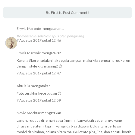
Be First to Post Comment !
Eryvia Maronie
mengatakan...
Komentar ini telah dihapus oleh pengarang.
7 Agustus 2017 pukul 12.46
Eryvia Maronie
mengatakan...
Karena #keren adalah hak segala bangsa.. maka kita semua harus keren
dengan style kita masing2 😉
7 Agustus 2017 pukul 12.47
Alfu laila
mengatakan...
Foto terakhir kece badaiii 😍
7 Agustus 2017 pukul 12.59
Novie Mochtar
mengatakan...
yang harus ada di lemari saya (mmm...banyak sih sebenarnya yang
dirasa must item, tapi ini yang nda bisa ditawar): blus itam berbagai
model dan bahan, celana hitam mau kulot ato pipa, jins, dan sepatu booth