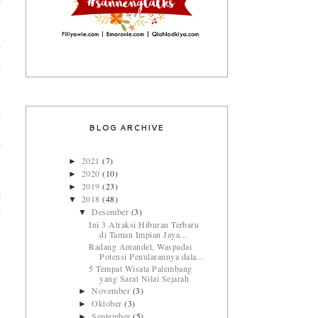
i
g
a
n
BLOG ARCHIVE
,
g
2021
(7)
►
2020
(10)
►
2019
(23)
►
l
2018
(48)
▼
Desember
(3)
▼
h
Ini 3 Atraksi Hiburan Terbaru
di Taman Impian Jaya...
Radang Amandel, Waspadai
Potensi Penularannya dala...
5 Tempat Wisata Palembang
yang Sarat Nilai Sejarah
November
(3)
►
Oktober
(3)
►
September
(5)
►