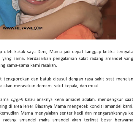
dap oleh kakak saya Deni, Mama jadi cepat tanggap ketika ternyat
it yang sama. Berdasarkan pengalaman sakit radang amandel yan
yang sama-sama kami rasakan.
it tenggorokan dan batuk disusul dengan rasa sakit saat menela
a akan merasakan demam, sakit kepala, dan mual.
 Mama
nggeh
kalau anaknya kena amadel adalah, mendengkur saa
ning di area leher. Biasanya Mama mengecek kondisi amandel kami
, kemudian Mama menyalakan senter kecil dan mengarahkannya k
di radang amandel maka amandel akan terlihat besar berwarn