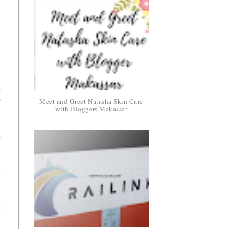
a
Meet and Greet Natasha Skin Care
g
with Bloggers Makassar
n
t
.
e
a