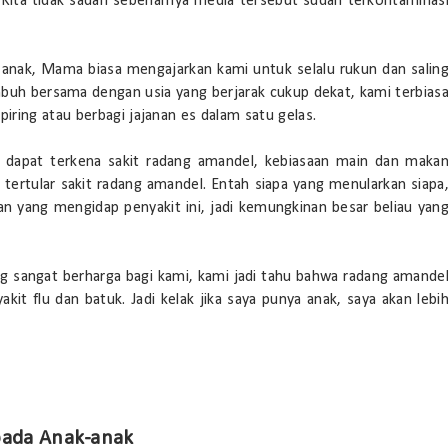
Kita tidak sadari sebenarnya media tersebut sudah terkontaminas
anak, Mama biasa mengajarkan kami untuk selalu rukun dan salin
buh bersama dengan usia yang berjarak cukup dekat, kami terbias
ring atau berbagi jajanan es dalam satu gelas.
ga dapat terkena sakit radang amandel, kebiasaan main dan maka
tertular sakit radang amandel. Entah siapa yang menularkan siapa
uan yang mengidap penyakit ini, jadi kemungkinan besar beliau yan
 sangat berharga bagi kami, kami jadi tahu bahwa radang amande
kit flu dan batuk. Jadi kelak jika saya punya anak, saya akan lebi
pada Anak-anak