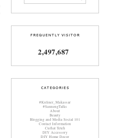
a
a
FREQUENTLY VISITOR
2,497,687
CATEGORIES
#Kuliner_Makassar
#SannengTalks
About
Beauty
Blogging and Media Social 101
Contact Information
Curhat Teteh
DIY Accessory
DIY Home Decor