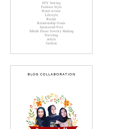
DIY Sewing
Fashion Style
Hotel review
Lifestyle
Recipe
Relationship Goals
Sponsored Post
Tehnik Dasar Jewelry Making
Traveling
article
fashion
BLOG COLLABORATION
.
g
k
g