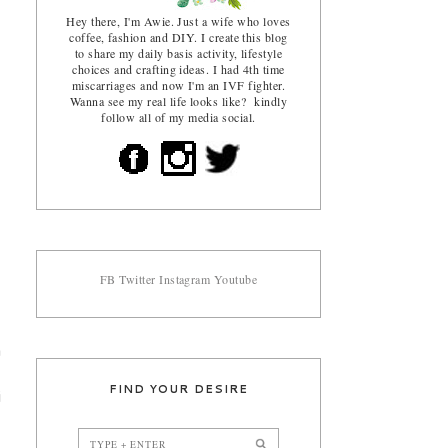
Hey there, I'm Awie. Just a wife who loves
coffee, fashion and DIY. I create this blog
to share my daily basis activity, lifestyle
choices and crafting ideas. I had 4th time
miscarriages and now I'm an IVF fighter.
Wanna see my real life looks like? kindly
follow all of my media social.
FB
Twitter
Instagram
Youtube
a
,
FIND YOUR DESIRE
i