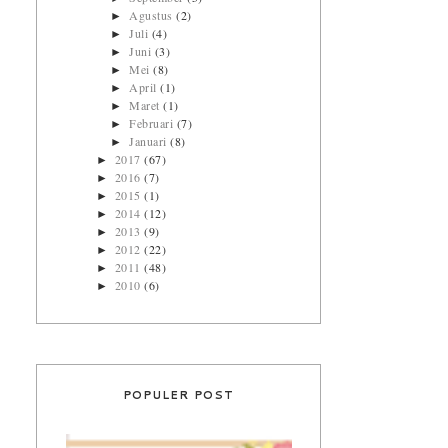
Agustus
(2)
►
Juli
(4)
►
Juni
(3)
►
Mei
(8)
►
April
(1)
►
Maret
(1)
►
Februari
(7)
►
Januari
(8)
►
2017
(67)
►
2016
(7)
►
2015
(1)
►
2014
(12)
►
2013
(9)
►
2012
(22)
►
2011
(48)
►
2010
(6)
►
POPULER POST