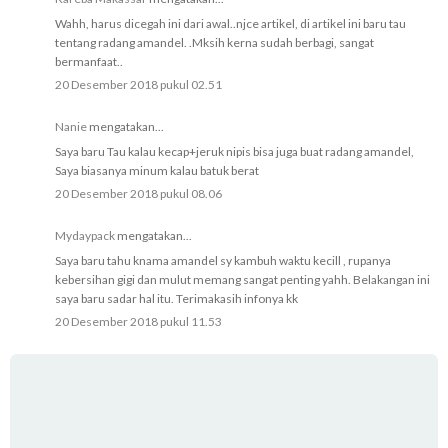
Wahh, harus dicegah ini dari awal..njce artikel, di artikel ini baru tau
tentang radang amandel. .Mksih kerna sudah berbagi, sangat
bermanfaat..
20 Desember 2018 pukul 02.51
Nanie
mengatakan...
Saya baru Tau kalau kecap+jeruk nipis bisa juga buat radang amandel,
Saya biasanya minum kalau batuk berat
20 Desember 2018 pukul 08.06
Mydaypack
mengatakan...
Saya baru tahu knama amandel sy kambuh waktu kecill , rupanya
kebersihan gigi dan mulut memang sangat penting yahh. Belakangan ini
saya baru sadar hal itu. Terimakasih infonya kk
20 Desember 2018 pukul 11.53