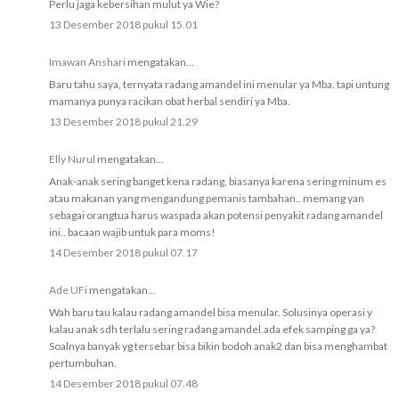
Perlu jaga kebersihan mulut ya Wie?
13 Desember 2018 pukul 15.01
Imawan Anshari
mengatakan...
Baru tahu saya, ternyata radang amandel ini menular ya Mba. tapi untung
mamanya punya racikan obat herbal sendiri ya Mba.
13 Desember 2018 pukul 21.29
Elly Nurul
mengatakan...
Anak-anak sering banget kena radang, biasanya karena sering minum es
atau makanan yang mengandung pemanis tambahan.. memang yan
sebagai orangtua harus waspada akan potensi penyakit radang amandel
ini.. bacaan wajib untuk para moms!
14 Desember 2018 pukul 07.17
Ade UFi
mengatakan...
Wah baru tau kalau radang amandel bisa menular. Solusinya operasi y
kalau anak sdh terlalu sering radang amandel.ada efek samping ga ya?
Soalnya banyak yg tersebar bisa bikin bodoh anak2 dan bisa menghambat
pertumbuhan.
14 Desember 2018 pukul 07.48