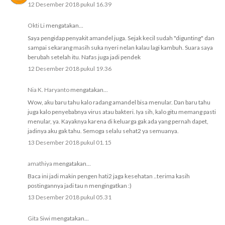
12 Desember 2018 pukul 16.39
Okti Li
mengatakan...
Saya pengidap penyakit amandel juga. Sejak kecil sudah "digunting" dan
sampai sekarang masih suka nyeri nelan kalau lagi kambuh. Suara saya
berubah setelah itu. Nafas juga jadi pendek
12 Desember 2018 pukul 19.36
Nia K. Haryanto
mengatakan...
Wow, aku baru tahu kalo radang amandel bisa menular. Dan baru tahu
juga kalo penyebabnya virus atau bakteri. Iya sih, kalo gitu memang pasti
menular, ya. Kayaknya karena di keluarga gak ada yang pernah dapet,
jadinya aku gak tahu. Semoga selalu sehat2 ya semuanya.
13 Desember 2018 pukul 01.15
amathiya
mengatakan...
Baca ini jadi makin pengen hati2 jaga kesehatan ..terima kasih
postingannya jadi tau n mengingatkan :)
13 Desember 2018 pukul 05.31
Gita Siwi
mengatakan...