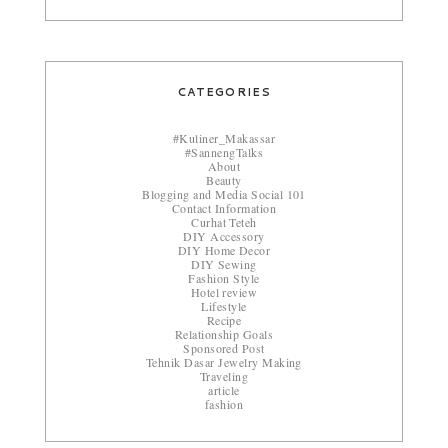
CATEGORIES
#Kuliner_Makassar
#SannengTalks
About
Beauty
Blogging and Media Social 101
Contact Information
Curhat Teteh
DIY Accessory
DIY Home Decor
DIY Sewing
Fashion Style
Hotel review
Lifestyle
Recipe
Relationship Goals
Sponsored Post
Tehnik Dasar Jewelry Making
Traveling
article
fashion