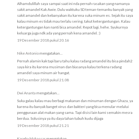
Alhamdulillah saya sampai saat ini nda pernah rasakan yang namanya
sakit amandel Kak Awie. Dulu waktuku SD teman-temanku banyak yang
sakit amandel dan kebanyakan itu karena suka minum es. Sejak itu saya
kalau minum es tidak mau terlalu sering, takut ketergantungan. Kalau
ketergantungan kan nanti bisa amandel. Repot lagi, hehe. Syukurnya
keluarga juga ndk ada yang pernah kena amandel. :)
19 Desember 2018 pukul 20.16
Nike Antonio
mengatakan...
Pernah alamin kak tapi baru tahu kalau radang amandel itu bisa pindah2
saya kira itu karena musiman dan biasanya kalau terkena radang
amandel saya minum air hangat.
19 Desember 2018 pukul 21.08
Dwi Ananta
mengatakan...
Suka galau kalau mau berbagi makanan dan minuman dengan Ghaza, ya
karena itu banyak banget virus dan bakteri yang bisa menular melalui
penggunaan alat makan yang sama. Tapi disisi lain kami semakin mesra
berdua. Solusinya ya itu daya tahan tubuh kudu dijaga
19 Desember 2018 pukul 21.21
Kareba Makassar
mengatakan...