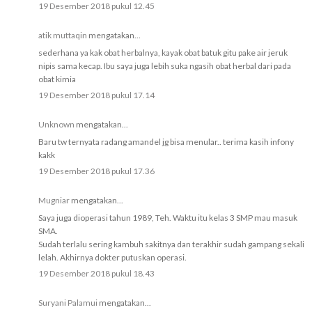
19 Desember 2018 pukul 12.45
atik muttaqin
mengatakan...
sederhana ya kak obat herbalnya, kayak obat batuk gitu pake air jeruk
nipis sama kecap. Ibu saya juga lebih suka ngasih obat herbal dari pada
obat kimia
19 Desember 2018 pukul 17.14
Unknown
mengatakan...
Baru tw ternyata radang amandel jg bisa menular.. terima kasih infony
kakk
19 Desember 2018 pukul 17.36
Mugniar
mengatakan...
Saya juga dioperasi tahun 1989, Teh. Waktu itu kelas 3 SMP mau masuk
SMA.
Sudah terlalu sering kambuh sakitnya dan terakhir sudah gampang sekali
lelah. Akhirnya dokter putuskan operasi.
19 Desember 2018 pukul 18.43
Suryani Palamui
mengatakan...