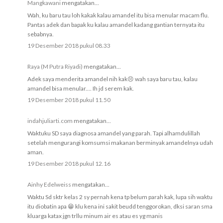
Mangkawani
mengatakan...
Wah, ku baru tau loh kakak kalau amandel itu bisa menular macam flu.
Pantas adek dan bapak ku kalau amandel kadang gantian ternyata itu
sebabnya.
19 Desember 2018 pukul 08.33
Raya (M Putra Riyadi)
mengatakan...
Adek saya menderita amandel nih kak😣 wah saya baru tau, kalau
amandel bisa menular.... Ih jd serem kak.
19 Desember 2018 pukul 11.50
indahjuliarti.com
mengatakan...
Waktuku SD saya diagnosa amandel yang parah. Tapi alhamdulillah
setelah mengurangi komsumsi makanan berminyak amandelnya udah
aman.
19 Desember 2018 pukul 12.16
Ainhy Edelweiss
mengatakan...
Waktu Sd sktr kelas 2 sy pernah kena tp belum parah kak, lupa sih waktu
itu diobatin apa 😁 klu kena ini sakit beudd tenggorokan, dksi saran sma
kluarga katax jgn trllu minum air es atau es yg manis