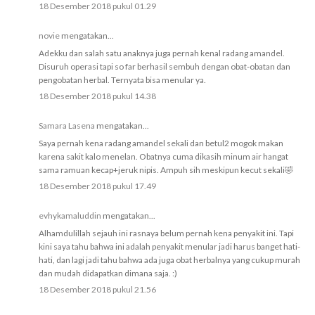
18 Desember 2018 pukul 01.29
novie
mengatakan...
Adekku dan salah satu anaknya juga pernah kenal radang amandel.
Disuruh operasi tapi so far berhasil sembuh dengan obat-obatan dan
pengobatan herbal. Ternyata bisa menular ya.
18 Desember 2018 pukul 14.38
Samara Lasena
mengatakan...
Saya pernah kena radang amandel sekali dan betul2 mogok makan
karena sakit kalo menelan. Obatnya cuma dikasih minum air hangat
sama ramuan kecap+jeruk nipis. Ampuh sih meskipun kecut sekali🤣
18 Desember 2018 pukul 17.49
evhykamaluddin
mengatakan...
Alhamdulillah sejauh ini rasnaya belum pernah kena penyakit ini. Tapi
kini saya tahu bahwa ini adalah penyakit menular jadi harus banget hati-
hati, dan lagi jadi tahu bahwa ada juga obat herbalnya yang cukup murah
dan mudah didapatkan dimana saja. :)
18 Desember 2018 pukul 21.56