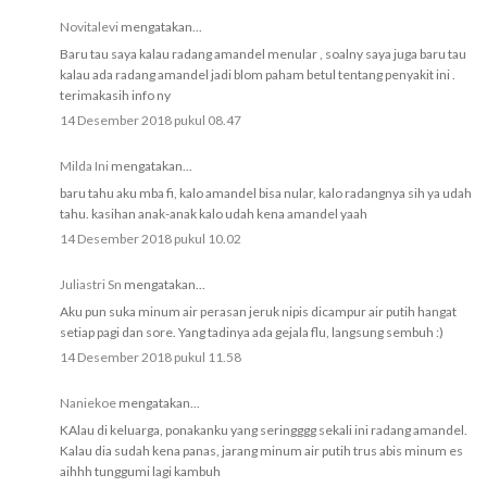
Novitalevi
mengatakan...
Baru tau saya kalau radang amandel menular , soalny saya juga baru tau
kalau ada radang amandel jadi blom paham betul tentang penyakit ini .
terimakasih info ny
14 Desember 2018 pukul 08.47
Milda Ini
mengatakan...
baru tahu aku mba fi, kalo amandel bisa nular, kalo radangnya sih ya udah
tahu. kasihan anak-anak kalo udah kena amandel yaah
14 Desember 2018 pukul 10.02
Juliastri Sn
mengatakan...
Aku pun suka minum air perasan jeruk nipis dicampur air putih hangat
setiap pagi dan sore. Yang tadinya ada gejala flu, langsung sembuh :)
14 Desember 2018 pukul 11.58
Naniekoe
mengatakan...
KAlau di keluarga, ponakanku yang seringggg sekali ini radang amandel.
Kalau dia sudah kena panas, jarang minum air putih trus abis minum es
aihhh tunggumi lagi kambuh