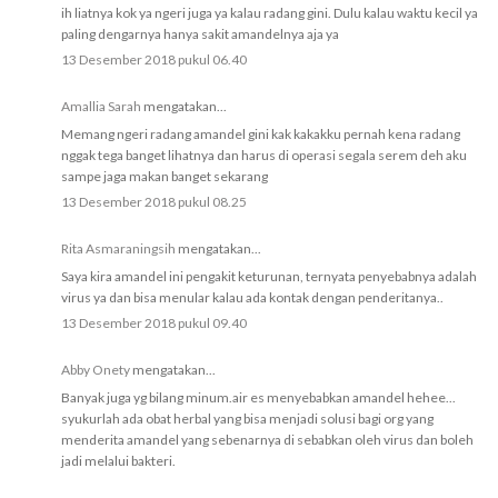
ih liatnya kok ya ngeri juga ya kalau radang gini. Dulu kalau waktu kecil ya
paling dengarnya hanya sakit amandelnya aja ya
13 Desember 2018 pukul 06.40
Amallia Sarah
mengatakan...
Memang ngeri radang amandel gini kak kakakku pernah kena radang
nggak tega banget lihatnya dan harus di operasi segala serem deh aku
sampe jaga makan banget sekarang
13 Desember 2018 pukul 08.25
Rita Asmaraningsih
mengatakan...
Saya kira amandel ini pengakit keturunan, ternyata penyebabnya adalah
virus ya dan bisa menular kalau ada kontak dengan penderitanya..
13 Desember 2018 pukul 09.40
Abby Onety
mengatakan...
Banyak juga yg bilang minum.air es menyebabkan amandel hehee...
syukurlah ada obat herbal yang bisa menjadi solusi bagi org yang
menderita amandel yang sebenarnya di sebabkan oleh virus dan boleh
jadi melalui bakteri.