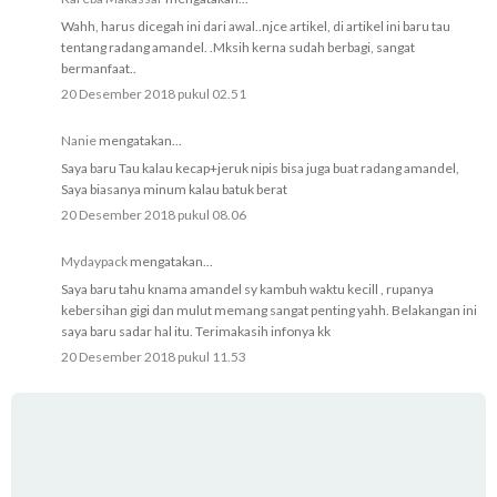
Wahh, harus dicegah ini dari awal..njce artikel, di artikel ini baru tau
tentang radang amandel. .Mksih kerna sudah berbagi, sangat
bermanfaat..
20 Desember 2018 pukul 02.51
Nanie
mengatakan...
Saya baru Tau kalau kecap+jeruk nipis bisa juga buat radang amandel,
Saya biasanya minum kalau batuk berat
20 Desember 2018 pukul 08.06
Mydaypack
mengatakan...
Saya baru tahu knama amandel sy kambuh waktu kecill , rupanya
kebersihan gigi dan mulut memang sangat penting yahh. Belakangan ini
saya baru sadar hal itu. Terimakasih infonya kk
20 Desember 2018 pukul 11.53