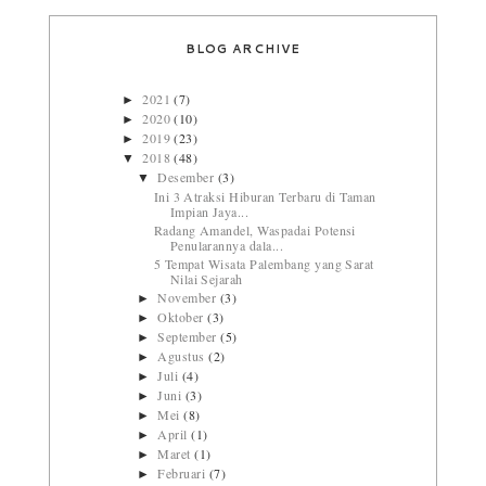
BLOG ARCHIVE
2021
(7)
►
2020
(10)
►
2019
(23)
►
2018
(48)
▼
Desember
(3)
▼
Ini 3 Atraksi Hiburan Terbaru di Taman
Impian Jaya...
Radang Amandel, Waspadai Potensi
Penularannya dala...
5 Tempat Wisata Palembang yang Sarat
Nilai Sejarah
November
(3)
►
Oktober
(3)
►
September
(5)
►
Agustus
(2)
►
Juli
(4)
►
Juni
(3)
►
Mei
(8)
►
April
(1)
►
Maret
(1)
►
Februari
(7)
►