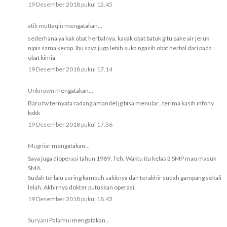
19 Desember 2018 pukul 12.45
atik muttaqin
mengatakan...
sederhana ya kak obat herbalnya, kayak obat batuk gitu pake air jeruk
nipis sama kecap. Ibu saya juga lebih suka ngasih obat herbal dari pada
obat kimia
19 Desember 2018 pukul 17.14
Unknown
mengatakan...
Baru tw ternyata radang amandel jg bisa menular.. terima kasih infony
kakk
19 Desember 2018 pukul 17.36
Mugniar
mengatakan...
Saya juga dioperasi tahun 1989, Teh. Waktu itu kelas 3 SMP mau masuk
SMA.
Sudah terlalu sering kambuh sakitnya dan terakhir sudah gampang sekali
lelah. Akhirnya dokter putuskan operasi.
19 Desember 2018 pukul 18.43
Suryani Palamui
mengatakan...