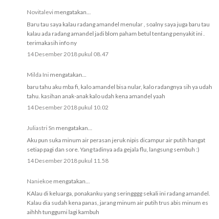
Novitalevi
mengatakan...
Baru tau saya kalau radang amandel menular , soalny saya juga baru tau
kalau ada radang amandel jadi blom paham betul tentang penyakit ini .
terimakasih info ny
14 Desember 2018 pukul 08.47
Milda Ini
mengatakan...
baru tahu aku mba fi, kalo amandel bisa nular, kalo radangnya sih ya udah
tahu. kasihan anak-anak kalo udah kena amandel yaah
14 Desember 2018 pukul 10.02
Juliastri Sn
mengatakan...
Aku pun suka minum air perasan jeruk nipis dicampur air putih hangat
setiap pagi dan sore. Yang tadinya ada gejala flu, langsung sembuh :)
14 Desember 2018 pukul 11.58
Naniekoe
mengatakan...
KAlau di keluarga, ponakanku yang seringggg sekali ini radang amandel.
Kalau dia sudah kena panas, jarang minum air putih trus abis minum es
aihhh tunggumi lagi kambuh