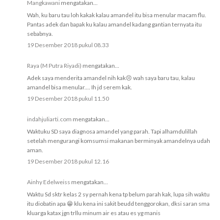
Mangkawani
mengatakan...
Wah, ku baru tau loh kakak kalau amandel itu bisa menular macam flu.
Pantas adek dan bapak ku kalau amandel kadang gantian ternyata itu
sebabnya.
19 Desember 2018 pukul 08.33
Raya (M Putra Riyadi)
mengatakan...
Adek saya menderita amandel nih kak😣 wah saya baru tau, kalau
amandel bisa menular.... Ih jd serem kak.
19 Desember 2018 pukul 11.50
indahjuliarti.com
mengatakan...
Waktuku SD saya diagnosa amandel yang parah. Tapi alhamdulillah
setelah mengurangi komsumsi makanan berminyak amandelnya udah
aman.
19 Desember 2018 pukul 12.16
Ainhy Edelweiss
mengatakan...
Waktu Sd sktr kelas 2 sy pernah kena tp belum parah kak, lupa sih waktu
itu diobatin apa 😁 klu kena ini sakit beudd tenggorokan, dksi saran sma
kluarga katax jgn trllu minum air es atau es yg manis