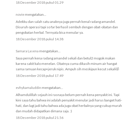
18 Desember 2018 pukul 01.29
novie
mengatakan...
Adekku dan salah satu anaknya juga pernah kenal radang amandel.
Disuruh operasi tapi so far berhasil sembuh dengan obat-obatan dan
pengobatan herbal. Ternyata bisa menular ya.
18 Desember 2018 pukul 14.38
Samara Lasena
mengatakan...
Saya pernah kena radang amandel sekali dan betul2 mogok makan
karena sakit kalo menelan. Obatnya cuma dikasih minum air hangat
sama ramuan kecap+jeruk nipis. Ampuh sih meskipun kecut sekali🤣
18 Desember 2018 pukul 17.49
evhykamaluddin
mengatakan...
Alhamdulillah sejauh ini rasnaya belum pernah kena penyakit ini. Tapi
kini saya tahu bahwa ini adalah penyakit menular jadi harus banget hati-
hati, dan lagi jadi tahu bahwa ada juga obat herbalnya yang cukup murah
dan mudah didapatkan dimana saja. :)
18 Desember 2018 pukul 21.56