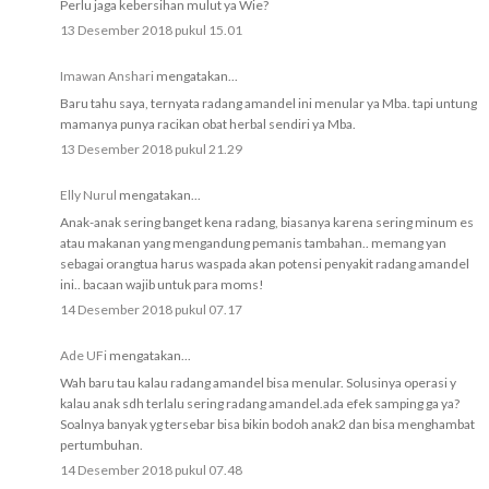
Perlu jaga kebersihan mulut ya Wie?
13 Desember 2018 pukul 15.01
Imawan Anshari
mengatakan...
Baru tahu saya, ternyata radang amandel ini menular ya Mba. tapi untung
mamanya punya racikan obat herbal sendiri ya Mba.
13 Desember 2018 pukul 21.29
Elly Nurul
mengatakan...
Anak-anak sering banget kena radang, biasanya karena sering minum es
atau makanan yang mengandung pemanis tambahan.. memang yan
sebagai orangtua harus waspada akan potensi penyakit radang amandel
ini.. bacaan wajib untuk para moms!
14 Desember 2018 pukul 07.17
Ade UFi
mengatakan...
Wah baru tau kalau radang amandel bisa menular. Solusinya operasi y
kalau anak sdh terlalu sering radang amandel.ada efek samping ga ya?
Soalnya banyak yg tersebar bisa bikin bodoh anak2 dan bisa menghambat
pertumbuhan.
14 Desember 2018 pukul 07.48