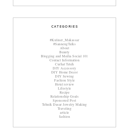
CATEGORIES
#Kuliner_Makassar
#SannengTalks
About
Beauty
Blogging and Media Social 101
Contact Information
Curhat Teteh
DIY Accessory
DIY Home Decor
DIY Sewing
Fashion Style
Hotel review
Lifestyle
Recipe
Relationship Goals
Sponsored Post
Tehnik Dasar Jewelry Making
Traveling
article
fashion