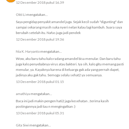
12 Desember 2018 pukul 16.39
Okti Li
mengatakan...
Saya pengidap penyakit amandel juga. Sejak kecil sudah "digunting" dan
sampai sekarang masih suka nyeri nelan kalau lagi kambuh. Suara saya
berubah setelah itu. Nafas juga jadi pendek
12 Desember 2018 pukul 19.36
Nia K. Haryanto
mengatakan...
Wow, aku baru tahu kalo radang amandel bisa menular. Dan baru tahu
juga kalo penyebabnya virus atau bakteri. Iya sih, kalo gitu memang pasti
menular, ya. Kayaknya karena di keluarga gak ada yang pernah dapet,
jadinya aku gak tahu. Semoga selalu sehat2 ya semuanya.
13 Desember 2018 pukul 01.15
amathiya
mengatakan...
Baca ini jadi makin pengen hati2 jaga kesehatan ..terima kasih
postingannya jadi tau n mengingatkan :)
13 Desember 2018 pukul 05.31
Gita Siwi
mengatakan...