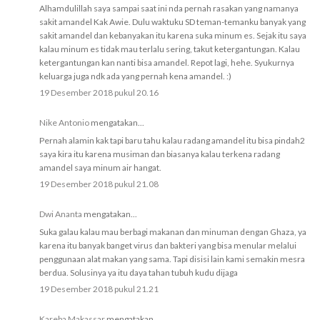
Alhamdulillah saya sampai saat ini nda pernah rasakan yang namanya
sakit amandel Kak Awie. Dulu waktuku SD teman-temanku banyak yang
sakit amandel dan kebanyakan itu karena suka minum es. Sejak itu saya
kalau minum es tidak mau terlalu sering, takut ketergantungan. Kalau
ketergantungan kan nanti bisa amandel. Repot lagi, hehe. Syukurnya
keluarga juga ndk ada yang pernah kena amandel. :)
19 Desember 2018 pukul 20.16
Nike Antonio
mengatakan...
Pernah alamin kak tapi baru tahu kalau radang amandel itu bisa pindah2
saya kira itu karena musiman dan biasanya kalau terkena radang
amandel saya minum air hangat.
19 Desember 2018 pukul 21.08
Dwi Ananta
mengatakan...
Suka galau kalau mau berbagi makanan dan minuman dengan Ghaza, ya
karena itu banyak banget virus dan bakteri yang bisa menular melalui
penggunaan alat makan yang sama. Tapi disisi lain kami semakin mesra
berdua. Solusinya ya itu daya tahan tubuh kudu dijaga
19 Desember 2018 pukul 21.21
Kareba Makassar
mengatakan...