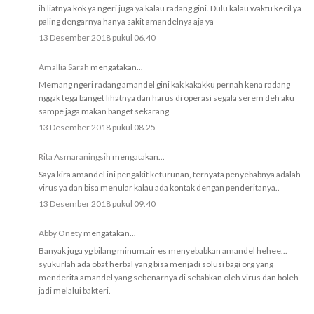
ih liatnya kok ya ngeri juga ya kalau radang gini. Dulu kalau waktu kecil ya
paling dengarnya hanya sakit amandelnya aja ya
13 Desember 2018 pukul 06.40
Amallia Sarah
mengatakan...
Memang ngeri radang amandel gini kak kakakku pernah kena radang
nggak tega banget lihatnya dan harus di operasi segala serem deh aku
sampe jaga makan banget sekarang
13 Desember 2018 pukul 08.25
Rita Asmaraningsih
mengatakan...
Saya kira amandel ini pengakit keturunan, ternyata penyebabnya adalah
virus ya dan bisa menular kalau ada kontak dengan penderitanya..
13 Desember 2018 pukul 09.40
Abby Onety
mengatakan...
Banyak juga yg bilang minum.air es menyebabkan amandel hehee...
syukurlah ada obat herbal yang bisa menjadi solusi bagi org yang
menderita amandel yang sebenarnya di sebabkan oleh virus dan boleh
jadi melalui bakteri.