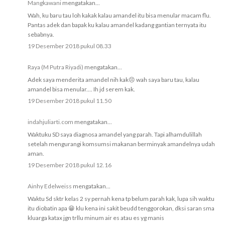
Mangkawani
mengatakan...
Wah, ku baru tau loh kakak kalau amandel itu bisa menular macam flu.
Pantas adek dan bapak ku kalau amandel kadang gantian ternyata itu
sebabnya.
19 Desember 2018 pukul 08.33
Raya (M Putra Riyadi)
mengatakan...
Adek saya menderita amandel nih kak😣 wah saya baru tau, kalau
amandel bisa menular.... Ih jd serem kak.
19 Desember 2018 pukul 11.50
indahjuliarti.com
mengatakan...
Waktuku SD saya diagnosa amandel yang parah. Tapi alhamdulillah
setelah mengurangi komsumsi makanan berminyak amandelnya udah
aman.
19 Desember 2018 pukul 12.16
Ainhy Edelweiss
mengatakan...
Waktu Sd sktr kelas 2 sy pernah kena tp belum parah kak, lupa sih waktu
itu diobatin apa 😁 klu kena ini sakit beudd tenggorokan, dksi saran sma
kluarga katax jgn trllu minum air es atau es yg manis