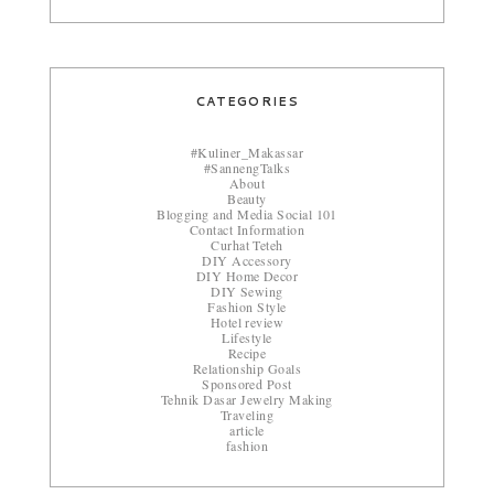
CATEGORIES
#Kuliner_Makassar
#SannengTalks
About
Beauty
Blogging and Media Social 101
Contact Information
Curhat Teteh
DIY Accessory
DIY Home Decor
DIY Sewing
Fashion Style
Hotel review
Lifestyle
Recipe
Relationship Goals
Sponsored Post
Tehnik Dasar Jewelry Making
Traveling
article
fashion