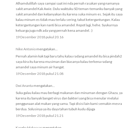
Alhamdulillah saya sampai saat ini nda pernah rasakan yang namanya
sakit amandel Kak Awie. Dulu waktuku SD teman-temanku banyak yang
sakit amandel dan kebanyakan itu karena suka minum es. Sejak itu saya
kalau minum es tidak mau terlalu sering, takut ketergantungan. Kalau
ketergantungan kan nanti bisa amandel. Repot lagi, hehe. Syukurnya
keluarga juga ndk ada yang pernah kena amandel. :)
19 Desember 2018 pukul 20.16
Nike Antonio
mengatakan...
Pernah alamin kak tapi baru tahu kalau radang amandel itu bisa pindah2
saya kira itu karena musiman dan biasanya kalau terkena radang
amandel saya minum air hangat.
19 Desember 2018 pukul 21.08
Dwi Ananta
mengatakan...
Suka galau kalau mau berbagi makanan dan minuman dengan Ghaza, ya
karena itu banyak banget virus dan bakteri yang bisa menular melalui
penggunaan alat makan yang sama. Tapi disisi lain kami semakin mesra
berdua. Solusinya ya itu daya tahan tubuh kudu dijaga
19 Desember 2018 pukul 21.21
Kareba Makassar
mengatakan...