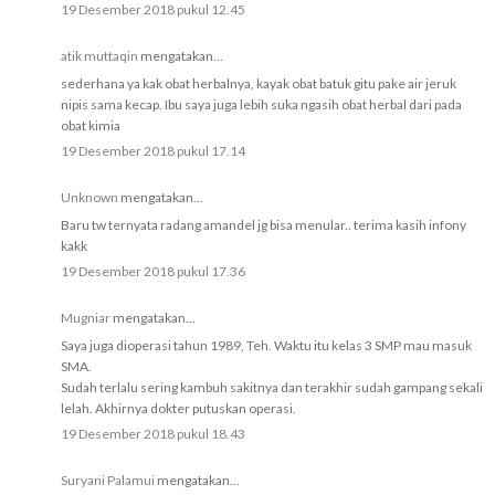
19 Desember 2018 pukul 12.45
atik muttaqin
mengatakan...
sederhana ya kak obat herbalnya, kayak obat batuk gitu pake air jeruk
nipis sama kecap. Ibu saya juga lebih suka ngasih obat herbal dari pada
obat kimia
19 Desember 2018 pukul 17.14
Unknown
mengatakan...
Baru tw ternyata radang amandel jg bisa menular.. terima kasih infony
kakk
19 Desember 2018 pukul 17.36
Mugniar
mengatakan...
Saya juga dioperasi tahun 1989, Teh. Waktu itu kelas 3 SMP mau masuk
SMA.
Sudah terlalu sering kambuh sakitnya dan terakhir sudah gampang sekali
lelah. Akhirnya dokter putuskan operasi.
19 Desember 2018 pukul 18.43
Suryani Palamui
mengatakan...