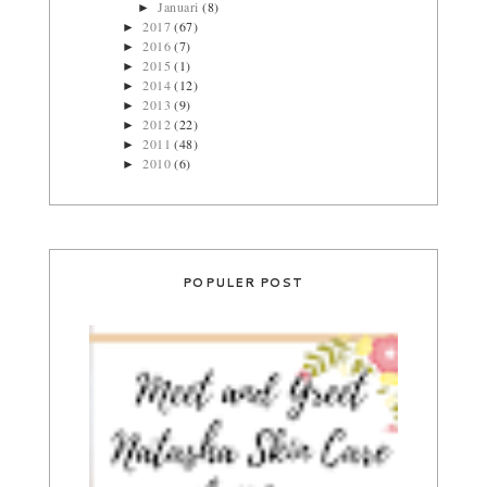
Januari
(8)
►
2017
(67)
►
2016
(7)
►
2015
(1)
►
2014
(12)
►
2013
(9)
►
2012
(22)
►
2011
(48)
►
2010
(6)
►
POPULER POST