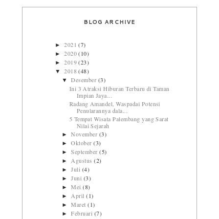
BLOG ARCHIVE
2021
(7)
►
2020
(10)
►
2019
(23)
►
2018
(48)
▼
Desember
(3)
▼
Ini 3 Atraksi Hiburan Terbaru di Taman
Impian Jaya...
Radang Amandel, Waspadai Potensi
Penularannya dala...
5 Tempat Wisata Palembang yang Sarat
Nilai Sejarah
November
(3)
►
Oktober
(3)
►
September
(5)
►
Agustus
(2)
►
Juli
(4)
►
Juni
(3)
►
Mei
(8)
►
April
(1)
►
Maret
(1)
►
Februari
(7)
►