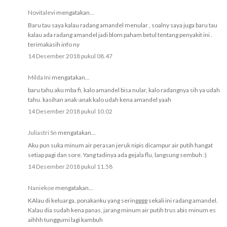
Novitalevi
mengatakan...
Baru tau saya kalau radang amandel menular , soalny saya juga baru tau
kalau ada radang amandel jadi blom paham betul tentang penyakit ini .
terimakasih info ny
14 Desember 2018 pukul 08.47
Milda Ini
mengatakan...
baru tahu aku mba fi, kalo amandel bisa nular, kalo radangnya sih ya udah
tahu. kasihan anak-anak kalo udah kena amandel yaah
14 Desember 2018 pukul 10.02
Juliastri Sn
mengatakan...
Aku pun suka minum air perasan jeruk nipis dicampur air putih hangat
setiap pagi dan sore. Yang tadinya ada gejala flu, langsung sembuh :)
14 Desember 2018 pukul 11.58
Naniekoe
mengatakan...
KAlau di keluarga, ponakanku yang seringggg sekali ini radang amandel.
Kalau dia sudah kena panas, jarang minum air putih trus abis minum es
aihhh tunggumi lagi kambuh