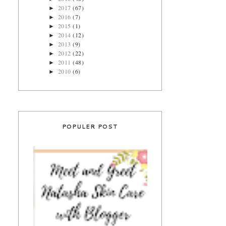
2017
(67)
►
2016
(7)
►
2015
(1)
►
2014
(12)
►
2013
(9)
►
2012
(22)
►
2011
(48)
►
2010
(6)
►
POPULER POST