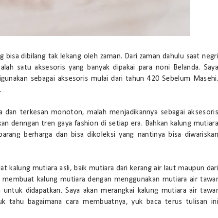
g bisa dibilang tak lekang oleh zaman. Dari zaman dahulu saat negr
 salah satu aksesoris yang banyak dipakai para noni Belanda. Say
igunakan sebagai aksesoris mulai dari tahun 420 Sebelum Masehi
.
na dan terkesan monoton, malah menjadikannya sebagai aksesori
n denngan tren gaya fashion di setiap era. Bahkan kalung mutiar
arang berharga dan bisa dikoleksi yang nantinya bisa diwariska
alung mutiara asli, baik mutiara dari kerang air laut maupun dar
tuk membuat kalung mutiara dengan menggunakan mutiara air tawa
 untuk didapatkan. Saya akan merangkai kalung mutiara air tawa
 tahu bagaimana cara membuatnya, yuk baca terus tulisan in