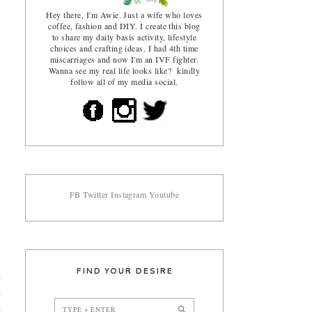
Hey there, I'm Awie. Just a wife who loves
coffee, fashion and DIY. I create this blog
to share my daily basis activity, lifestyle
choices and crafting ideas. I had 4th time
miscarriages and now I'm an IVF fighter.
Wanna see my real life looks like? kindly
follow all of my media social.
FB
Twitter
Instagram
Youtube
FIND YOUR DESIRE
h
a
h