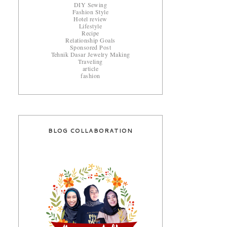
DIY Sewing
Fashion Style
Hotel review
Lifestyle
Recipe
Relationship Goals
Sponsored Post
Tehnik Dasar Jewelry Making
Traveling
article
fashion
BLOG COLLABORATION