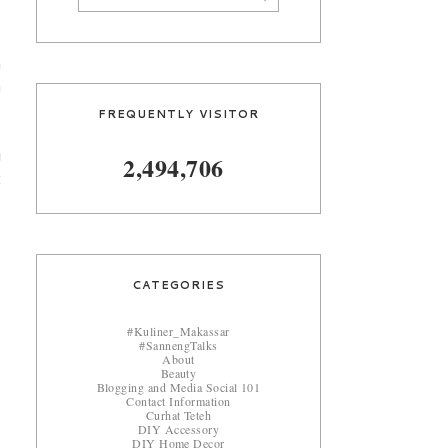
a
a
FREQUENTLY VISITOR
i
2,494,706
t
CATEGORIES
#Kuliner_Makassar
#SannengTalks
About
Beauty
Blogging and Media Social 101
Contact Information
Curhat Teteh
DIY Accessory
DIY Home Decor