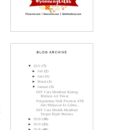
i
a
.
BLOG ARCHIVE
2021
(7)
▼
s
Juli
(2)
►
a
Juni
(1)
►
n
Maret
(1)
►
Januari
(3)
▼
DIY Cara Membuat Kalung
Mutiara Air Tawar
i
Pengalaman Naik Pesawat ATR
dari Makassar ke Labua...
r
DIY Cara Mudah Membuat
Tuspin Hijab Mutiara
r
2020
(10)
►
i
2019
(23)
►
2018
(48)
►