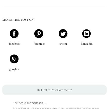
SHARE THIS POST ON:
facebook
Pinterest
twitter
Linkedin
google+
Be First to Post Comment !
Tari Artika
mengatakan...
Waaah teteh.. kangen bangeeet ke ikeaa, mau makan ice creamnya