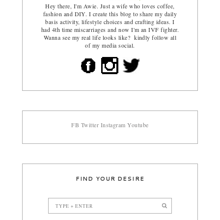
Hey there, I'm Awie. Just a wife who loves coffee,
fashion and DIY. I create this blog to share my daily
basis activity, lifestyle choices and crafting ideas. I
had 4th time miscarriages and now I'm an IVF fighter.
Wanna see my real life looks like? kindly follow all
of my media social.
FB
Twitter
Instagram
Youtube
FIND YOUR DESIRE