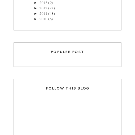
2013
(9)
►
2012
(22)
►
2011
(48)
►
2010
(6)
►
POPULER POST
FOLLOW THIS BLOG