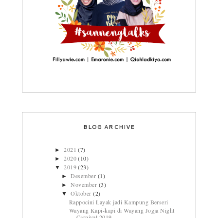
BLOG ARCHIVE
2021
(7)
►
2020
(10)
►
2019
(23)
▼
Desember
(1)
►
November
(3)
►
Oktober
(2)
▼
Rappocini Layak jadi Kampung Berseri
Wayang Kapi-kapi di Wayang Jogja Night
Carnival 2019