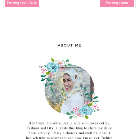
Posting Lebih Baru
Posting Lama
ABOUT ME
Hey there, I'm Awie. Just a wife who loves coffee,
fashion and DIY. I create this blog to share my daily
basis activity, lifestyle choices and crafting ideas. I
had 4th time miscarriages and now I'm an IVF fighter.