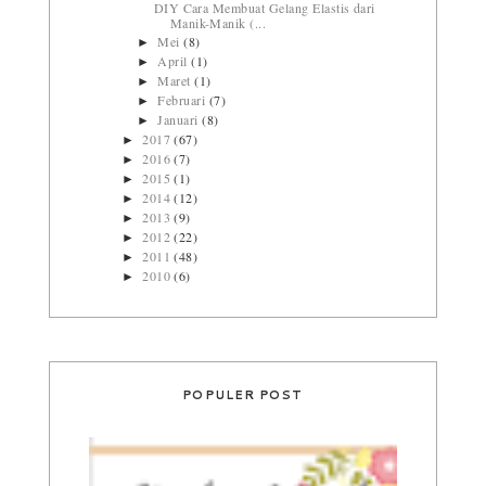
DIY Cara Membuat Gelang Elastis dari
Manik-Manik (...
Mei
(8)
►
April
(1)
►
Maret
(1)
►
Februari
(7)
►
Januari
(8)
►
2017
(67)
►
2016
(7)
►
2015
(1)
►
2014
(12)
►
2013
(9)
►
2012
(22)
►
2011
(48)
►
2010
(6)
►
POPULER POST