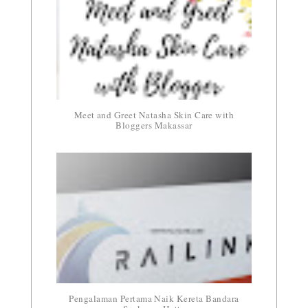
Meet and Greet Natasha Skin Care with
Bloggers Makassar
Pengalaman Pertama Naik Kereta Bandara