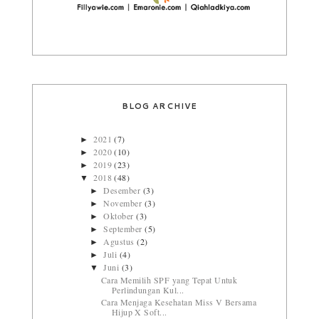
BLOG ARCHIVE
2021
(7)
►
2020
(10)
►
2019
(23)
►
2018
(48)
▼
Desember
(3)
►
November
(3)
►
Oktober
(3)
►
September
(5)
►
Agustus
(2)
►
Juli
(4)
►
Juni
(3)
▼
Cara Memilih SPF yang Tepat Untuk
Perlindungan Kul...
Cara Menjaga Kesehatan Miss V Bersama
Hijup X Soft...