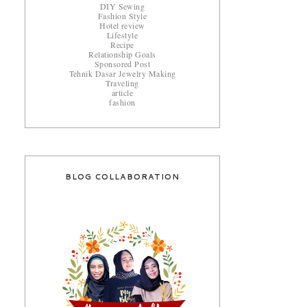
DIY Sewing
Fashion Style
Hotel review
Lifestyle
Recipe
Relationship Goals
Sponsored Post
Tehnik Dasar Jewelry Making
Traveling
article
fashion
BLOG COLLABORATION