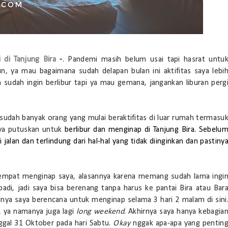
 di Tanjung Bira
-
. Pandemi masih belum usai tapi hasrat untu
, ya mau bagaimana sudah delapan bulan ini aktifitas saya lebi
 sudah ingin berlibur tapi ya mau gemana, jangankan liburan perg
 sudah banyak orang yang mulai beraktifitas di luar rumah termasu
ya putuskan untuk
berlibur dan menginap di Tanjung Bira. Sebelu
jalan dan terlindung dari hal-hal yang tidak diinginkan dan pastiny
.
tempat menginap saya, alasannya karena memang sudah lama ingi
ibadi, jadi saya bisa berenang tanpa harus ke pantai Bira atau Bar
nya saya berencana untuk menginap selama 3 hari 2 malam di sini
, ya namanya juga lagi
long weekend
. Akhirnya saya hanya kebagia
nggal 31 Oktober pada hari Sabtu.
Okay
nggak apa-apa yang pentin