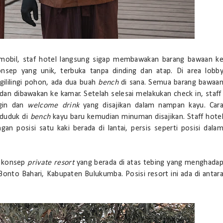
r mobil, staf hotel langsung sigap membawakan barang bawaan k
nsep yang unik, terbuka tanpa dinding dan atap. Di area lobb
gililingi pohon, ada dua buah
bench
di sana. Semua barang bawaa
dan dibawakan ke kamar. Setelah selesai melakukan check in, staf
gin dan
welcome drink
yang disajikan dalam nampan kayu. Car
 duduk di
bench
kayu baru kemudian minuman disajikan. Staff hote
n posisi satu kaki berada di lantai, persis seperti posisi dala
n konsep
private resort
yang berada di atas tebing yang menghada
Bonto Bahari, Kabupaten Bulukumba. Posisi resort ini ada di antar