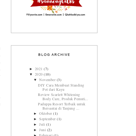
i
BLOG ARCHIVE
n
a
2021
(7)
►
n
2020
(10)
▼
g
November
(3)
▼
DIY Cara Membuat Standing
Pot dari Kayu
Review Scarlett Whitening
a
Body Care, Produk Pemuti...
Paduppa Resort Terbaik untuk
i
Bersantai di Tanjung ...
Oktober
(1)
►
September
(1)
►
Juli
(1)
►
Juni
(2)
►
Februari
(1)
►