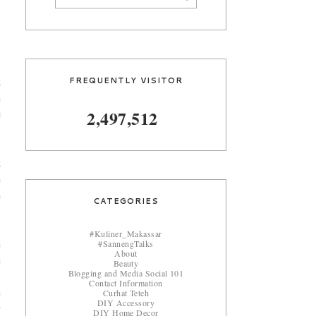
FREQUENTLY VISITOR
k
h
2,497,512
i
k
m
a
CATEGORIES
#Kuliner_Makassar
#SannengTalks
n
About
a
Beauty
Blogging and Media Social 101
.
Contact Information
Curhat Teteh
n
DIY Accessory
g
DIY Home Decor