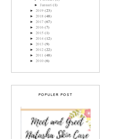
Januari
(1)
►
2019
(23)
►
2018
(48)
►
2017
(67)
►
2016
(7)
►
2015
(1)
►
2014
(12)
►
2013
(9)
►
2012
(22)
►
2011
(48)
►
2010
(6)
►
POPULER POST