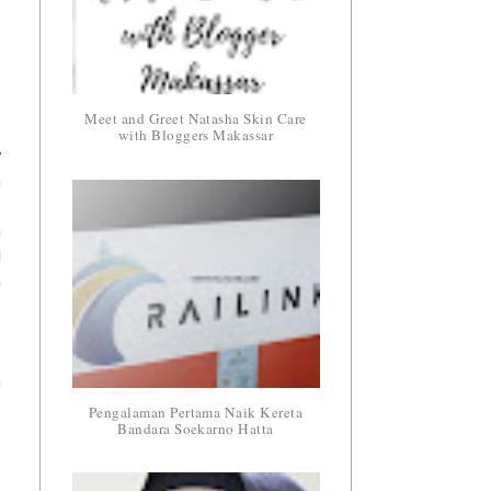
Meet and Greet Natasha Skin Care
e
with Bloggers Makassar
y
n
f
a
l
m
p
a
Pengalaman Pertama Naik Kereta
Bandara Soekarno Hatta