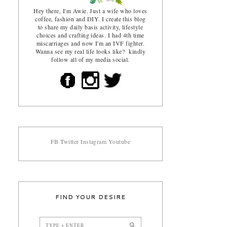
Hey there, I'm Awie. Just a wife who loves
coffee, fashion and DIY. I create this blog
to share my daily basis activity, lifestyle
choices and crafting ideas. I had 4th time
miscarriages and now I'm an IVF fighter.
Wanna see my real life looks like? kindly
follow all of my media social.
FB
Twitter
Instagram
Youtube
FIND YOUR DESIRE