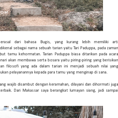
asal dari bahasa Bugis, yang kurang lebih memiliki art
kenal sebagai nama sebuah tarian yaitu Tari Paduppa, pada zama
but tamu kehormatan. Tarian Paduppa biasa ditarikan pada acar
nari akan membawa serta bosara yaitu piring-piring yang berisika
 dan filosofi yang ada dalam tarian ini menjadi sebuah nilai yan
ukan pelayanannya kepada para tamu yang menginap di sana.
yang wajib disambut dengan keramahan, dilayani dan dihormati jug
erbaik. Dari Makassar saya berangkat lumayan siang, jadi sampa