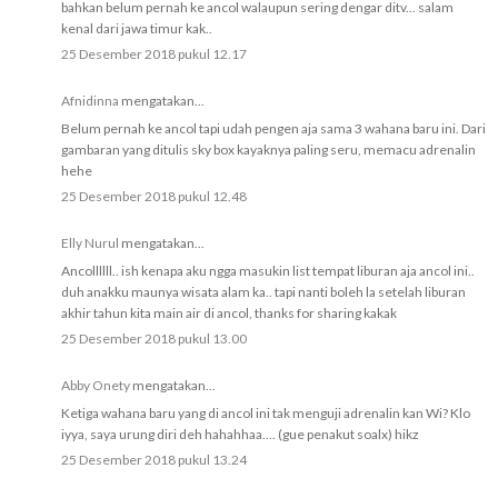
bahkan belum pernah ke ancol walaupun sering dengar ditv... salam
kenal dari jawa timur kak..
25 Desember 2018 pukul 12.17
Afnidinna
mengatakan...
Belum pernah ke ancol tapi udah pengen aja sama 3 wahana baru ini. Dari
gambaran yang ditulis sky box kayaknya paling seru, memacu adrenalin
hehe
25 Desember 2018 pukul 12.48
Elly Nurul
mengatakan...
Ancollllll.. ish kenapa aku ngga masukin list tempat liburan aja ancol ini..
duh anakku maunya wisata alam ka.. tapi nanti boleh la setelah liburan
akhir tahun kita main air di ancol, thanks for sharing kakak
25 Desember 2018 pukul 13.00
Abby Onety
mengatakan...
Ketiga wahana baru yang di ancol ini tak menguji adrenalin kan Wi? Klo
iyya, saya urung diri deh hahahhaa.... (gue penakut soalx) hikz
25 Desember 2018 pukul 13.24