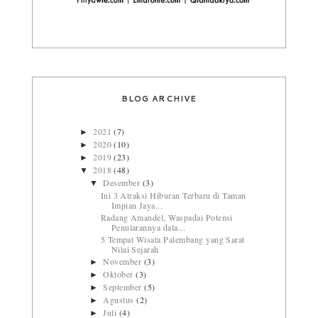
BLOG ARCHIVE
2021
(7)
►
2020
(10)
►
2019
(23)
►
2018
(48)
▼
Desember
(3)
▼
Ini 3 Atraksi Hiburan Terbaru di Taman
Impian Jaya...
Radang Amandel, Waspadai Potensi
Penularannya dala...
5 Tempat Wisata Palembang yang Sarat
Nilai Sejarah
November
(3)
►
Oktober
(3)
►
September
(5)
►
Agustus
(2)
►
Juli
(4)
►