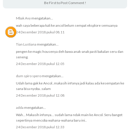
Be First to Post Comment !
Mbak Avy
mengatakan...
wah saya beberapa kali ke ancol belum sempat eksplore semuanya
24 Desember 2018 pukul 08.11
Tian Lustiana
mengatakan...
pengen ke magic housenya deh bawa anak-anak pasti bakalan seru dan
seneng.
24 Desember 2018 pukul 12.05
dum spiro spero
mengatakan...
Udah lama gak ke Ancol..makasih infonya jadi kalau ada kesempatan ke
sana bisa nyoba..salam
24 Desember 2018 pukul 12.08
adda
mengatakan...
Wah... Makasih infonya... sudah lama ndak main ke Ancol. Seru banget
sepertinya mencoba wahana-wahana baru ini..
24 Desember 2018 pukul 12.33