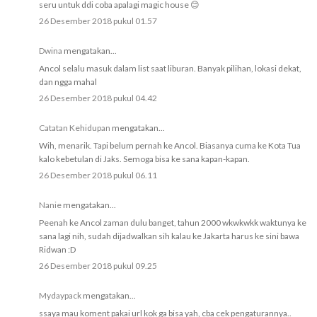
seru untuk ddi coba apalagi magic house 😊
26 Desember 2018 pukul 01.57
Dwina
mengatakan...
Ancol selalu masuk dalam list saat liburan. Banyak pilihan, lokasi dekat,
dan ngga mahal
26 Desember 2018 pukul 04.42
Catatan Kehidupan
mengatakan...
Wih, menarik. Tapi belum pernah ke Ancol. Biasanya cuma ke Kota Tua
kalo kebetulan di Jaks. Semoga bisa ke sana kapan-kapan.
26 Desember 2018 pukul 06.11
Nanie
mengatakan...
Peenah ke Ancol zaman dulu banget, tahun 2000 wkwkwkk waktunya ke
sana lagi nih, sudah dijadwalkan sih kalau ke Jakarta harus ke sini bawa
Ridwan :D
26 Desember 2018 pukul 09.25
Mydaypack
mengatakan...
ssaya mau koment pakai url kok ga bisa yah, cba cek pengaturannya..