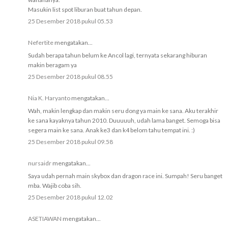
Masukin list spot liburan buat tahun depan.
25 Desember 2018 pukul 05.53
Nefertite
mengatakan...
Sudah berapa tahun belum ke Ancol lagi, ternyata sekarang hiburan
makin beragam ya
25 Desember 2018 pukul 08.55
Nia K. Haryanto
mengatakan...
Wah, makin lengkap dan makin seru dong ya main ke sana. Aku terakhir
ke sana kayaknya tahun 2010. Duuuuuh, udah lama banget. Semoga bisa
segera main ke sana. Anak ke3 dan k4 belom tahu tempat ini. :)
25 Desember 2018 pukul 09.58
nursaidr
mengatakan...
Saya udah pernah main skybox dan dragon race ini. Sumpah! Seru banget
mba. Wajib coba sih.
25 Desember 2018 pukul 12.02
ASETIAWAN
mengatakan...