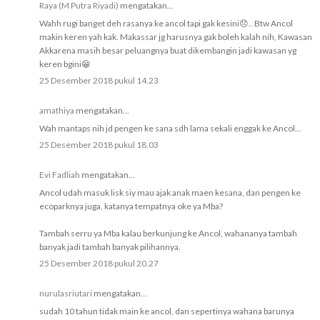
Raya (M Putra Riyadi)
mengatakan...
Wahh rugi banget deh rasanya ke ancol tapi gak kesini😞.. Btw Ancol
makin keren yah kak. Makassar jg harusnya gak boleh kalah nih, Kawasan
Akkarena masih besar peluangnya buat dikembangin jadi kawasan yg
keren bgini😁
25 Desember 2018 pukul 14.23
amathiya
mengatakan...
Wah mantaps nih jd pengen ke sana sdh lama sekali enggak ke Ancol...
25 Desember 2018 pukul 18.03
Evi Fadliah
mengatakan...
Ancol udah masuk lisk siy mau ajak anak maen kesana, dan pengen ke
ecoparknya juga, katanya tempatnya oke ya Mba?
Tambah serru ya Mba kalau berkunjung ke Ancol, wahananya tambah
banyak jadi tambah banyak pilihannya.
25 Desember 2018 pukul 20.27
nurulasriutari
mengatakan...
sudah 10 tahun tidak main ke ancol, dan sepertinya wahana barunya