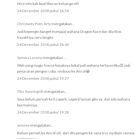
Nice info kak buat liburan keluarga nih
24 Desember 2018 pukul 16.56
Christanty Putri Arty
mengatakan...
Jadi kepengin banget menjajal wahana Dragon Race dan Sky Box.
KayakNya seru bingits
24 Desember 2018 pukul 18.43
Samara Lasena
mengatakan...
Wah yang magic house kayaknya bakal jadi wahana terfavoritku😍 jadi
penasaran pengen coba, rinduuu ke Ancol😭
24 Desember 2018 pukul 19.37
Titis Ayuningsih
mengatakan...
Saya belum pernah ke Ecopark, seperti taman gitu ya, dan ada wahana
bermainnya.
24 Desember 2018 pukul 19.38
annzee
mengatakan...
Belum pernah ke Ancol sih, dari dlu pengen ke sana trus nyobain semua
wahananya.