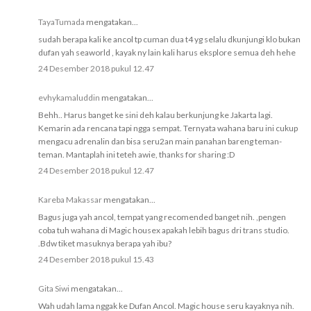
TayaTumada
mengatakan...
sudah berapa kali ke ancol tp cuman dua t4 yg selalu dkunjungi klo bukan
dufan yah seaworld , kayak ny lain kali harus eksplore semua deh hehe
24 Desember 2018 pukul 12.47
evhykamaluddin
mengatakan...
Behh.. Harus banget ke sini deh kalau berkunjung ke Jakarta lagi.
Kemarin ada rencana tapi ngga sempat. Ternyata wahana baru ini cukup
mengacu adrenalin dan bisa seru2an main panahan bareng teman-
teman. Mantaplah ini teteh awie, thanks for sharing :D
24 Desember 2018 pukul 12.47
Kareba Makassar
mengatakan...
Bagus juga yah ancol, tempat yang recomended banget nih. ,pengen
coba tuh wahana di Magic housex apakah lebih bagus dri trans studio.
.Bdw tiket masuknya berapa yah ibu?
24 Desember 2018 pukul 15.43
Gita Siwi
mengatakan...
Wah udah lama nggak ke Dufan Ancol. Magic house seru kayaknya nih.