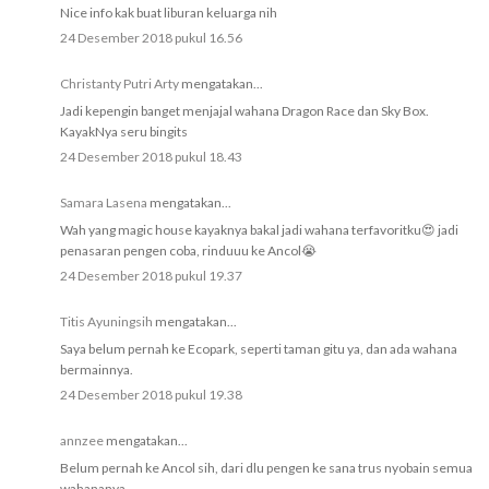
Nice info kak buat liburan keluarga nih
24 Desember 2018 pukul 16.56
Christanty Putri Arty
mengatakan...
Jadi kepengin banget menjajal wahana Dragon Race dan Sky Box.
KayakNya seru bingits
24 Desember 2018 pukul 18.43
Samara Lasena
mengatakan...
Wah yang magic house kayaknya bakal jadi wahana terfavoritku😍 jadi
penasaran pengen coba, rinduuu ke Ancol😭
24 Desember 2018 pukul 19.37
Titis Ayuningsih
mengatakan...
Saya belum pernah ke Ecopark, seperti taman gitu ya, dan ada wahana
bermainnya.
24 Desember 2018 pukul 19.38
annzee
mengatakan...
Belum pernah ke Ancol sih, dari dlu pengen ke sana trus nyobain semua
wahananya.