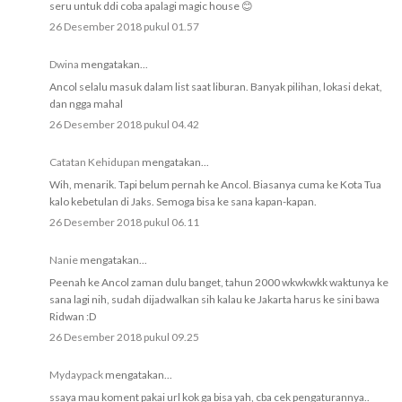
seru untuk ddi coba apalagi magic house 😊
26 Desember 2018 pukul 01.57
Dwina
mengatakan...
Ancol selalu masuk dalam list saat liburan. Banyak pilihan, lokasi dekat,
dan ngga mahal
26 Desember 2018 pukul 04.42
Catatan Kehidupan
mengatakan...
Wih, menarik. Tapi belum pernah ke Ancol. Biasanya cuma ke Kota Tua
kalo kebetulan di Jaks. Semoga bisa ke sana kapan-kapan.
26 Desember 2018 pukul 06.11
Nanie
mengatakan...
Peenah ke Ancol zaman dulu banget, tahun 2000 wkwkwkk waktunya ke
sana lagi nih, sudah dijadwalkan sih kalau ke Jakarta harus ke sini bawa
Ridwan :D
26 Desember 2018 pukul 09.25
Mydaypack
mengatakan...
ssaya mau koment pakai url kok ga bisa yah, cba cek pengaturannya..