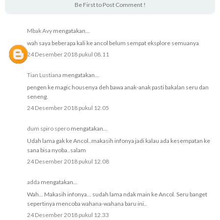
Be First to Post Comment !
Mbak Avy
mengatakan...
wah saya beberapa kali ke ancol belum sempat eksplore semuanya
24 Desember 2018 pukul 08.11
Tian Lustiana
mengatakan...
pengen ke magic housenya deh bawa anak-anak pasti bakalan seru dan
seneng.
24 Desember 2018 pukul 12.05
dum spiro spero
mengatakan...
Udah lama gak ke Ancol..makasih infonya jadi kalau ada kesempatan ke
sana bisa nyoba..salam
24 Desember 2018 pukul 12.08
adda
mengatakan...
Wah... Makasih infonya... sudah lama ndak main ke Ancol. Seru banget
sepertinya mencoba wahana-wahana baru ini..
24 Desember 2018 pukul 12.33