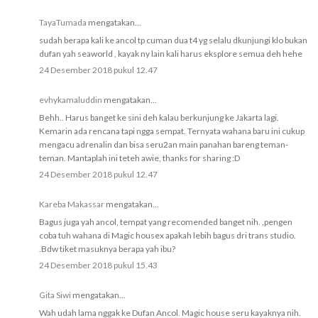
TayaTumada
mengatakan...
sudah berapa kali ke ancol tp cuman dua t4 yg selalu dkunjungi klo bukan
dufan yah seaworld , kayak ny lain kali harus eksplore semua deh hehe
24 Desember 2018 pukul 12.47
evhykamaluddin
mengatakan...
Behh.. Harus banget ke sini deh kalau berkunjung ke Jakarta lagi.
Kemarin ada rencana tapi ngga sempat. Ternyata wahana baru ini cukup
mengacu adrenalin dan bisa seru2an main panahan bareng teman-
teman. Mantaplah ini teteh awie, thanks for sharing :D
24 Desember 2018 pukul 12.47
Kareba Makassar
mengatakan...
Bagus juga yah ancol, tempat yang recomended banget nih. ,pengen
coba tuh wahana di Magic housex apakah lebih bagus dri trans studio.
.Bdw tiket masuknya berapa yah ibu?
24 Desember 2018 pukul 15.43
Gita Siwi
mengatakan...
Wah udah lama nggak ke Dufan Ancol. Magic house seru kayaknya nih.