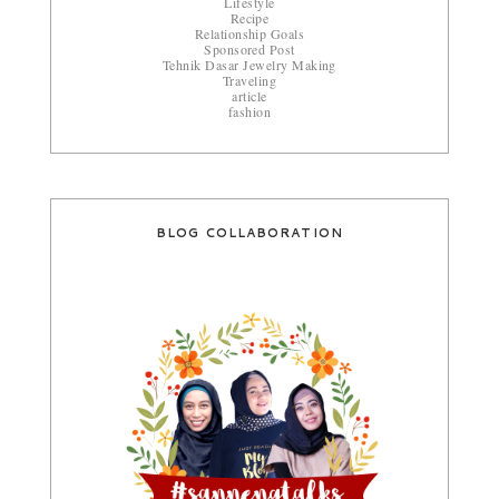
Lifestyle
Recipe
Relationship Goals
Sponsored Post
Tehnik Dasar Jewelry Making
Traveling
article
fashion
BLOG COLLABORATION