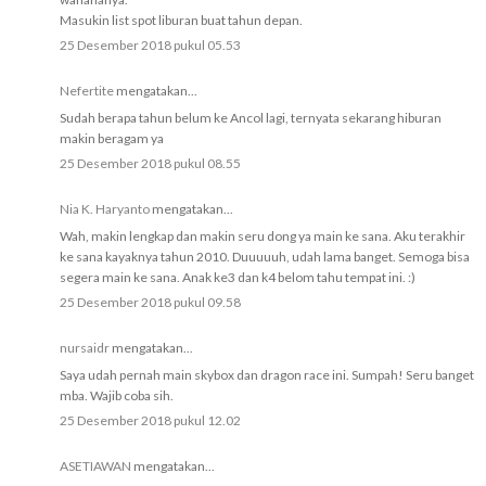
Masukin list spot liburan buat tahun depan.
25 Desember 2018 pukul 05.53
Nefertite
mengatakan...
Sudah berapa tahun belum ke Ancol lagi, ternyata sekarang hiburan
makin beragam ya
25 Desember 2018 pukul 08.55
Nia K. Haryanto
mengatakan...
Wah, makin lengkap dan makin seru dong ya main ke sana. Aku terakhir
ke sana kayaknya tahun 2010. Duuuuuh, udah lama banget. Semoga bisa
segera main ke sana. Anak ke3 dan k4 belom tahu tempat ini. :)
25 Desember 2018 pukul 09.58
nursaidr
mengatakan...
Saya udah pernah main skybox dan dragon race ini. Sumpah! Seru banget
mba. Wajib coba sih.
25 Desember 2018 pukul 12.02
ASETIAWAN
mengatakan...