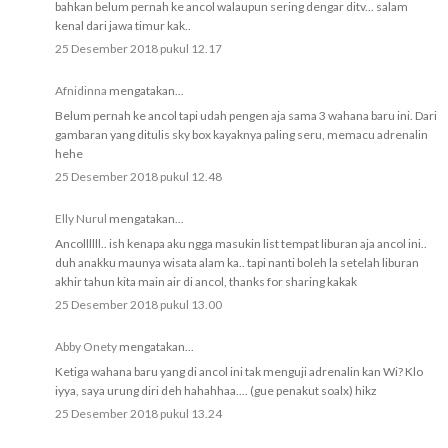
bahkan belum pernah ke ancol walaupun sering dengar ditv... salam
kenal dari jawa timur kak..
25 Desember 2018 pukul 12.17
Afnidinna
mengatakan...
Belum pernah ke ancol tapi udah pengen aja sama 3 wahana baru ini. Dari
gambaran yang ditulis sky box kayaknya paling seru, memacu adrenalin
hehe
25 Desember 2018 pukul 12.48
Elly Nurul
mengatakan...
Ancollllll.. ish kenapa aku ngga masukin list tempat liburan aja ancol ini..
duh anakku maunya wisata alam ka.. tapi nanti boleh la setelah liburan
akhir tahun kita main air di ancol, thanks for sharing kakak
25 Desember 2018 pukul 13.00
Abby Onety
mengatakan...
Ketiga wahana baru yang di ancol ini tak menguji adrenalin kan Wi? Klo
iyya, saya urung diri deh hahahhaa.... (gue penakut soalx) hikz
25 Desember 2018 pukul 13.24