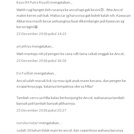
Raya (M Putra Riyadi)
mengatakan...
Wahh rugi banget deh rasanya ke ancol tapi gak kesini😞.. Btw Ancol
makin keren yah kak. Makassar jg harusnya gak boleh kalah nih, Kawasan
Akkarena masih besar peluangnya buat dikembangin jadi kawasan yg
keren bgini😁
25 Desember 2018 pukul 14.23
amathiya
mengatakan...
Wah mantaps nih jd pengen ke sana sdh lama sekali enggak ke Ancol...
25 Desember 2018 pukul 18.03
Evi Fadliah
mengatakan...
Ancol udah masuk lisk siy mau ajak anak maen kesana, dan pengen ke
ecoparknya juga, katanya tempatnya oke ya Mba?
Tambah serru ya Mba kalau berkunjung ke Ancol, wahananya tambah
banyak jadi tambah banyak pilihannya.
25 Desember 2018 pukul 20.27
nurulasriutari
mengatakan...
sudah 10 tahun tidak main ke ancol, dan sepertinya wahana barunya