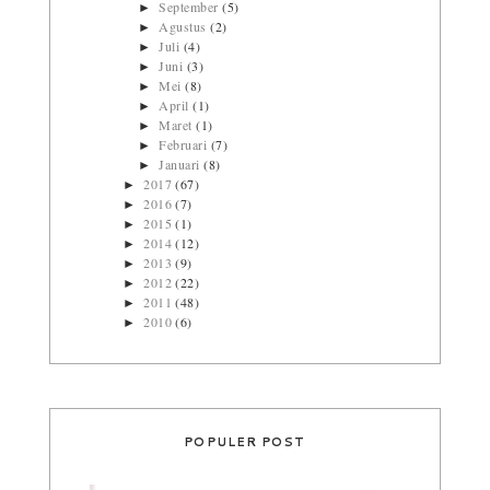
September
(5)
►
Agustus
(2)
►
Juli
(4)
►
Juni
(3)
►
Mei
(8)
►
April
(1)
►
Maret
(1)
►
Februari
(7)
►
Januari
(8)
►
2017
(67)
►
2016
(7)
►
2015
(1)
►
2014
(12)
►
2013
(9)
►
2012
(22)
►
2011
(48)
►
2010
(6)
►
POPULER POST