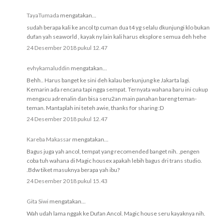
TayaTumada
mengatakan...
sudah berapa kali ke ancol tp cuman dua t4 yg selalu dkunjungi klo bukan
dufan yah seaworld , kayak ny lain kali harus eksplore semua deh hehe
24 Desember 2018 pukul 12.47
evhykamaluddin
mengatakan...
Behh.. Harus banget ke sini deh kalau berkunjung ke Jakarta lagi.
Kemarin ada rencana tapi ngga sempat. Ternyata wahana baru ini cukup
mengacu adrenalin dan bisa seru2an main panahan bareng teman-
teman. Mantaplah ini teteh awie, thanks for sharing :D
24 Desember 2018 pukul 12.47
Kareba Makassar
mengatakan...
Bagus juga yah ancol, tempat yang recomended banget nih. ,pengen
coba tuh wahana di Magic housex apakah lebih bagus dri trans studio.
.Bdw tiket masuknya berapa yah ibu?
24 Desember 2018 pukul 15.43
Gita Siwi
mengatakan...
Wah udah lama nggak ke Dufan Ancol. Magic house seru kayaknya nih.