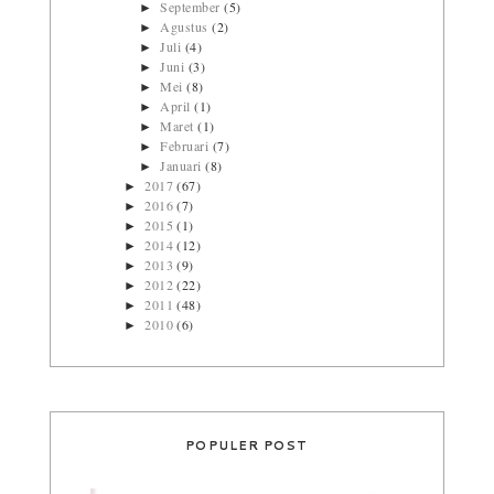
September
(5)
►
Agustus
(2)
►
Juli
(4)
►
Juni
(3)
►
Mei
(8)
►
April
(1)
►
Maret
(1)
►
Februari
(7)
►
Januari
(8)
►
2017
(67)
►
2016
(7)
►
2015
(1)
►
2014
(12)
►
2013
(9)
►
2012
(22)
►
2011
(48)
►
2010
(6)
►
POPULER POST