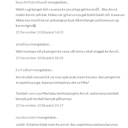
Raya (M Putra Riyadi)
mengatakan...
Wahh rugi banget deh rasanya ke ancol tapi gak kesini😞.. Btw Ancol
makin keren yah kak. Makassar jg harusnya gak boleh kalah nih, Kawasan
Akkarena masih besar peluangnya buat dikembangin jadi kawasan yg
keren bgini😁
25 Desember 2018 pukul 14.23
amathiya
mengatakan...
Wah mantaps nih jd pengen ke sana sdh lama sekali enggak ke Ancol...
25 Desember 2018 pukul 18.03
Evi Fadliah
mengatakan...
Ancol udah masuk lisk siy mau ajak anak maen kesana, dan pengen ke
ecoparknya juga, katanya tempatnya oke ya Mba?
Tambah serru ya Mba kalau berkunjung ke Ancol, wahananya tambah
banyak jadi tambah banyak pilihannya.
25 Desember 2018 pukul 20.27
nurulasriutari
mengatakan...
sudah 10 tahun tidak main ke ancol, dan sepertinya wahana barunya