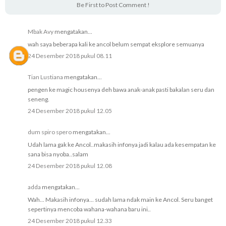
Be First to Post Comment !
Mbak Avy
mengatakan...
wah saya beberapa kali ke ancol belum sempat eksplore semuanya
24 Desember 2018 pukul 08.11
Tian Lustiana
mengatakan...
pengen ke magic housenya deh bawa anak-anak pasti bakalan seru dan
seneng.
24 Desember 2018 pukul 12.05
dum spiro spero
mengatakan...
Udah lama gak ke Ancol..makasih infonya jadi kalau ada kesempatan ke
sana bisa nyoba..salam
24 Desember 2018 pukul 12.08
adda
mengatakan...
Wah... Makasih infonya... sudah lama ndak main ke Ancol. Seru banget
sepertinya mencoba wahana-wahana baru ini..
24 Desember 2018 pukul 12.33