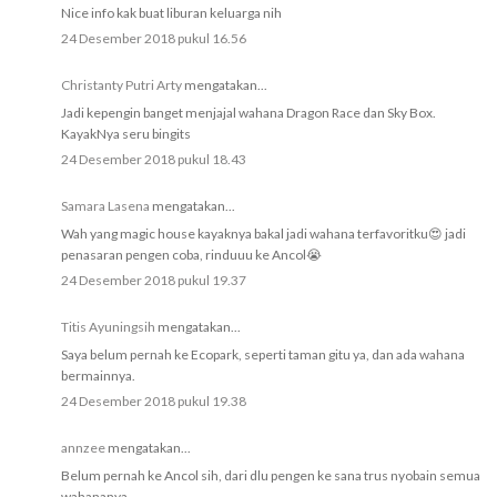
Nice info kak buat liburan keluarga nih
24 Desember 2018 pukul 16.56
Christanty Putri Arty
mengatakan...
Jadi kepengin banget menjajal wahana Dragon Race dan Sky Box.
KayakNya seru bingits
24 Desember 2018 pukul 18.43
Samara Lasena
mengatakan...
Wah yang magic house kayaknya bakal jadi wahana terfavoritku😍 jadi
penasaran pengen coba, rinduuu ke Ancol😭
24 Desember 2018 pukul 19.37
Titis Ayuningsih
mengatakan...
Saya belum pernah ke Ecopark, seperti taman gitu ya, dan ada wahana
bermainnya.
24 Desember 2018 pukul 19.38
annzee
mengatakan...
Belum pernah ke Ancol sih, dari dlu pengen ke sana trus nyobain semua
wahananya.