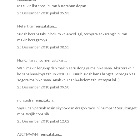
Masukin list spot liburan buat tahun depan.
25 Desember 2018 pukul 05.53
Nefertite
mengatakan...
Sudah berapa tahun belum ke Ancol lagi, ternyata sekarang hiburan
makin beragam ya
25 Desember 2018 pukul 08.55
Nia K. Haryanto
mengatakan...
Wah, makin lengkap dan makin seru dong ya main ke sana. Aku terakhir
ke sana kayaknya tahun 2010. Duuuuuh, udah lama banget. Semoga bisa
segera main ke sana. Anak ke3 dan k4 belom tahu tempat ini. :)
25 Desember 2018 pukul 09.58
nursaidr
mengatakan...
Saya udah pernah main skybox dan dragon race ini. Sumpah! Seru banget
mba. Wajib coba sih.
25 Desember 2018 pukul 12.02
ASETIAWAN
mengatakan...