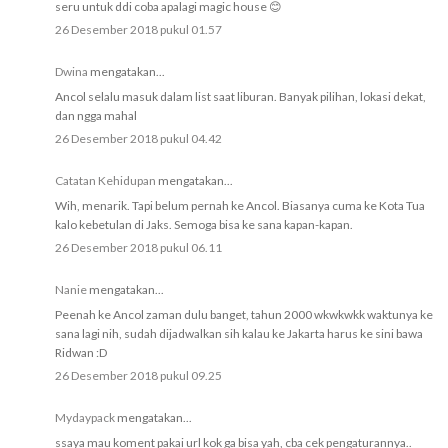
seru untuk ddi coba apalagi magic house 😊
26 Desember 2018 pukul 01.57
Dwina
mengatakan...
Ancol selalu masuk dalam list saat liburan. Banyak pilihan, lokasi dekat,
dan ngga mahal
26 Desember 2018 pukul 04.42
Catatan Kehidupan
mengatakan...
Wih, menarik. Tapi belum pernah ke Ancol. Biasanya cuma ke Kota Tua
kalo kebetulan di Jaks. Semoga bisa ke sana kapan-kapan.
26 Desember 2018 pukul 06.11
Nanie
mengatakan...
Peenah ke Ancol zaman dulu banget, tahun 2000 wkwkwkk waktunya ke
sana lagi nih, sudah dijadwalkan sih kalau ke Jakarta harus ke sini bawa
Ridwan :D
26 Desember 2018 pukul 09.25
Mydaypack
mengatakan...
ssaya mau koment pakai url kok ga bisa yah, cba cek pengaturannya..