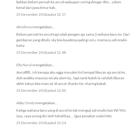
bahkan belum pernah ke ancol walaupun sering dengar ditv... salam
kenal dari jawa timur kak..
25 Desember 2018 pukul 12.17
Afnidinna
mengatakan...
Belum pernah ke ancol tapi udah pengen aja sama 3 wahana baru ini. Dari
gambaran yang ditulis sky box kayaknya paling seru, memacu adrenalin
hehe
25 Desember 2018 pukul 12.48
Elly Nurul
mengatakan...
Ancollllll.. ish kenapa aku ngga masukin list tempat liburan aja ancol ini..
duh anakku maunya wisata alam ka.. tapi nanti boleh la setelah liburan
akhir tahun kita main air di ancol, thanks for sharing kakak
25 Desember 2018 pukul 13.00
Abby Onety
mengatakan...
Ketiga wahana baru yang di ancol ini tak menguji adrenalin kan Wi? Klo
iyya, saya urung diri deh hahahhaa.... (gue penakut soalx) hikz
25 Desember 2018 pukul 13.24