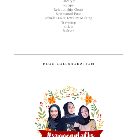
Lifestyle
Recipe
Relationship Goals
Sponsored Post
Tehnik Dasar Jewelry Making
Traveling
article
fashion
BLOG COLLABORATION