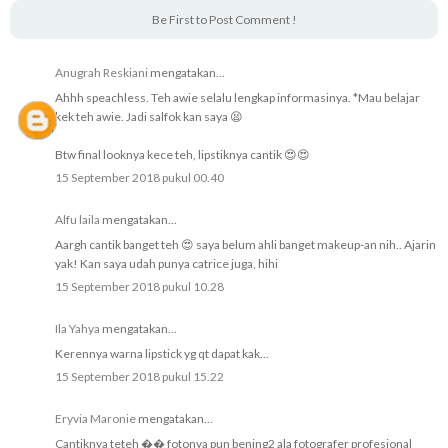
Be First to Post Comment !
Anugrah Reskiani
mengatakan...
Ahhh speachless. Teh awie selalu lengkap informasinya. *Mau belajar
kek teh awie. Jadi salfok kan saya 😫
Btw final looknya kece teh, lipstiknya cantik 😍😍
15 September 2018 pukul 00.40
Alfu laila
mengatakan...
Aargh cantik banget teh 😍 saya belum ahli banget makeup-an nih.. Ajarin
yak! Kan saya udah punya catrice juga, hihi
15 September 2018 pukul 10.28
Ila Yahya
mengatakan...
Kerennya warna lipstick yg qt dapat kak...
15 September 2018 pukul 15.22
Eryvia Maronie
mengatakan...
Cantiknya teteh �� fotonya pun bening2 ala fotografer profesional