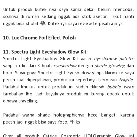
Untuk produk kutek nya saya sama sekali belum mencoba,
soalnya di rumah sedang nggak ada stok aseton. Takut nanti
nggak bisa sholat 😅. Kuteknya saya review terpisah aja ya.
10. Lux Chrome Foil Effect Polish
11. Spectra Light Eyeshadow Glow Kit
Spectra Light Eyeshadow Glow Kit aalah
eyeshadow palette
yang terdiri dari 3 buah
eyeshadow
dengan
shade glowing
dan
holo. Sayangnya Spectra Light Eyeshadow yang dikirim ke saya
pecah saat diperjalanan, produk ini sepertinya termasuk
fragile
.
Padahal khusus untuk produk ini sudah dikasih
bubble wrap
tambahan lho. Jadi kayaknya produk ini kurang cocok untuk
dibawa travelling.
Padahal warna shade holographicnya kece banget, karena
pecah jadi nggak bisa saya foto. *hiks
Over all produk Catrice Cosmetic HOLOgraphic Glow ini