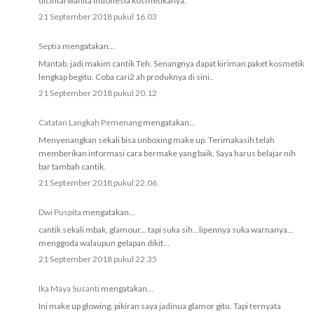
dicintai wanita Indonesia kosmetikanya.
21 September 2018 pukul 16.03
Septia
mengatakan...
Mantab, jadi makim cantik Teh. Senangnya dapat kiriman paket kosmetik
lengkap begitu. Coba cari2 ah produknya di sini..
21 September 2018 pukul 20.12
Catatan Langkah Pemenang
mengatakan...
Menyenangkan sekali bisa unboxing make up. Terimakasih telah
memberikan informasi cara bermake yang baik. Saya harus belajar nih
bar tambah cantik.
21 September 2018 pukul 22.06
Dwi Puspita
mengatakan...
cantik sekali mbak, glamour... tapi suka sih...lipennya suka warnanya...
menggoda walaupun gelapan dikit...
21 September 2018 pukul 22.35
Ika Maya Susanti
mengatakan...
Ini make up glowing, pikiran saya jadinua glamor gitu. Tapi ternyata