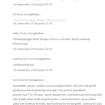
16 September 2018 pukul 09.55
Ila Yahya
mengatakan...
Komentar ini telah dihapus oleh pengarang.
16 September 2018 pukul 10.51
Abby Onety
mengatakan...
Glowing banget teteh dengan catrice cosmetix. Ajarin makeup
doooooong
16 September 2018 pukul 10.52
indahjuliarti.com
mengatakan...
cantiknya kak awi
16 September 2018 pukul 13.41
tenriswahid
mengatakan...
Syukakkkk, always syukak sama postingan teteh,, btw teh, kok lipstik
palettenya ada yng bolong setengah?? itu primer atau blink2
powdernya?? :D, Oh iyaa,, bener banget teh,, wetsticknyaa memang lebih
oke di aplly diatas kulit tanpa foundie, soalnya kemarin saya nyobain
pakai wet sticknya di muka, dan hasilnya keren bangettt.. Jadinya ini saya