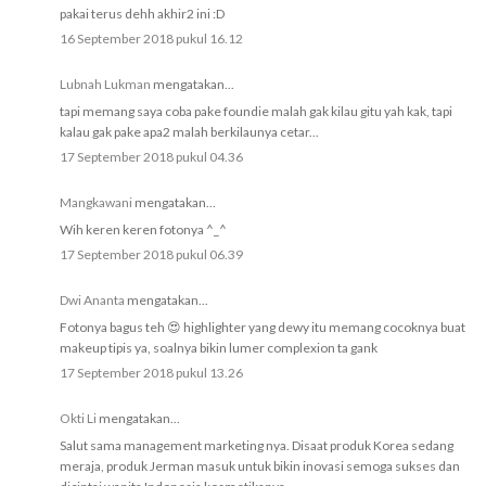
pakai terus dehh akhir2 ini :D
16 September 2018 pukul 16.12
Lubnah Lukman
mengatakan...
tapi memang saya coba pake foundie malah gak kilau gitu yah kak, tapi
kalau gak pake apa2 malah berkilaunya cetar...
17 September 2018 pukul 04.36
Mangkawani
mengatakan...
Wih keren keren fotonya ^_^
17 September 2018 pukul 06.39
Dwi Ananta
mengatakan...
Fotonya bagus teh 😍 highlighter yang dewy itu memang cocoknya buat
makeup tipis ya, soalnya bikin lumer complexion ta gank
17 September 2018 pukul 13.26
Okti Li
mengatakan...
Salut sama management marketing nya. Disaat produk Korea sedang
meraja, produk Jerman masuk untuk bikin inovasi semoga sukses dan