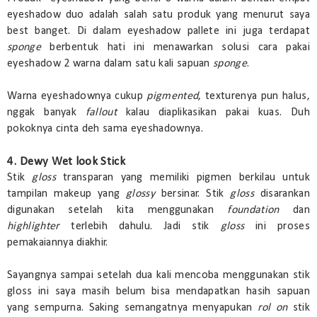
eyeshadow duo adalah salah satu produk yang menurut saya
best banget. Di dalam eyeshadow pallete ini juga terdapat
sponge
berbentuk hati ini menawarkan solusi cara pakai
eyeshadow 2 warna dalam satu kali sapuan
sponge
.
Warna eyeshadownya cukup
pigmented
, texturenya pun halus,
nggak banyak
fallout
kalau diaplikasikan pakai kuas. Duh
pokoknya cinta deh sama eyeshadownya.
4. Dewy Wet look Stick
Stik
gloss
transparan yang memiliki pigmen berkilau untuk
tampilan makeup yang
glossy
bersinar. Stik
gloss
disarankan
digunakan setelah kita menggunakan
foundation
dan
highlighter
terlebih dahulu. Jadi stik
gloss
ini proses
pemakaiannya diakhir.
Sayangnya sampai setelah dua kali mencoba menggunakan stik
gloss ini saya masih belum bisa mendapatkan hasih sapuan
yang sempurna. Saking semangatnya menyapukan
rol on
stik