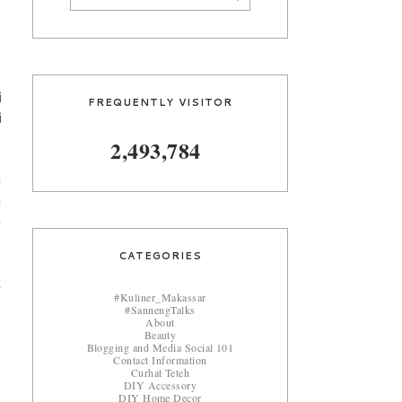
i
FREQUENTLY VISITOR
i
2,493,784
n
a
n
CATEGORIES
k
#Kuliner_Makassar
#SannengTalks
About
Beauty
Blogging and Media Social 101
Contact Information
Curhat Teteh
DIY Accessory
DIY Home Decor