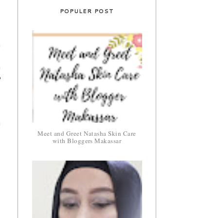
POPULER POST
a
,
a
e
.
n
Meet and Greet Natasha Skin Care
with Bloggers Makassar