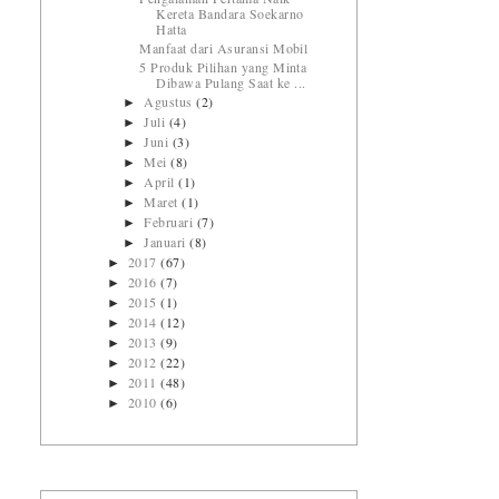
Kereta Bandara Soekarno
Hatta
Manfaat dari Asuransi Mobil
5 Produk Pilihan yang Minta
Dibawa Pulang Saat ke ...
Agustus
(2)
►
Juli
(4)
►
Juni
(3)
►
Mei
(8)
►
April
(1)
►
Maret
(1)
►
Februari
(7)
►
Januari
(8)
►
2017
(67)
►
2016
(7)
►
2015
(1)
►
2014
(12)
►
2013
(9)
►
2012
(22)
►
2011
(48)
►
2010
(6)
►