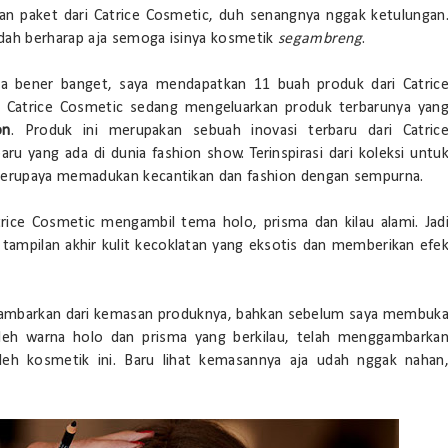
man paket dari Catrice Cosmetic, duh senangnya nggak ketulungan
Udah berharap aja semoga isinya kosmetik
segambreng
.
aya bener banget, saya mendapatkan 11 buah produk dari Catric
ni Catrice Cosmetic sedang mengeluarkan produk terbarunya yan
on
. Produk ini merupakan sebuah inovasi terbaru dari Catric
ru yang ada di dunia fashion show. Terinspirasi dari koleksi untu
 berupaya memadukan kecantikan dan fashion dengan sempurna.
rice Cosmetic mengambil tema holo, prisma dan kilau alami. Jad
tampilan akhir kulit kecoklatan yang eksotis dan memberikan efe
gambarkan dari kemasan produknya, bahkan sebelum saya membuk
eh warna holo dan prisma yang berkilau, telah menggambarka
oleh kosmetik ini. Baru lihat kemasannya aja udah nggak nahan