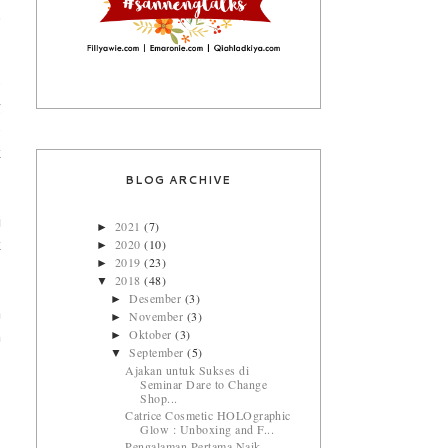
.
e
g
e
k
BLOG ARCHIVE
i
2021
(7)
►
2020
(10)
►
k
2019
(23)
►
2018
(48)
▼
Desember
(3)
►
a
November
(3)
►
Oktober
(3)
►
n
September
(5)
▼
,
Ajakan untuk Sukses di
Seminar Dare to Change
Shop...
Catrice Cosmetic HOLOgraphic
Glow : Unboxing and F...
Pengalaman Pertama Naik