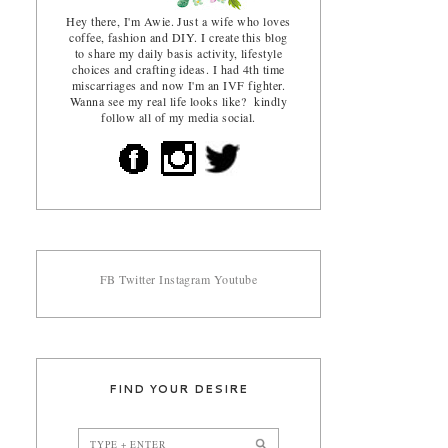
Hey there, I'm Awie. Just a wife who loves
coffee, fashion and DIY. I create this blog
to share my daily basis activity, lifestyle
choices and crafting ideas. I had 4th time
miscarriages and now I'm an IVF fighter.
Wanna see my real life looks like? kindly
follow all of my media social.
FB
Twitter
Instagram
Youtube
FIND YOUR DESIRE