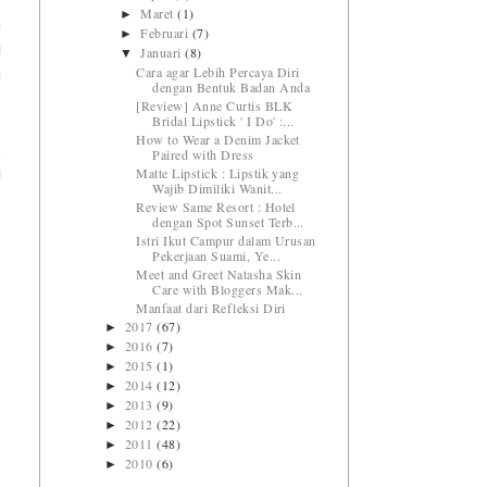
g
Maret
(1)
►
n
Februari
(7)
►
i
Januari
(8)
▼
Cara agar Lebih Percaya Diri
a
dengan Bentuk Badan Anda
[Review] Anne Curtis BLK
Bridal Lipstick ' I Do' :...
How to Wear a Denim Jacket
.
Paired with Dress
Matte Lipstick : Lipstik yang
i
Wajib Dimiliki Wanit...
Review Same Resort : Hotel
dengan Spot Sunset Terb...
Istri Ikut Campur dalam Urusan
Pekerjaan Suami, Ye...
Meet and Greet Natasha Skin
Care with Bloggers Mak...
Manfaat dari Refleksi Diri
2017
(67)
►
2016
(7)
►
2015
(1)
►
2014
(12)
►
2013
(9)
►
2012
(22)
►
2011
(48)
►
2010
(6)
►