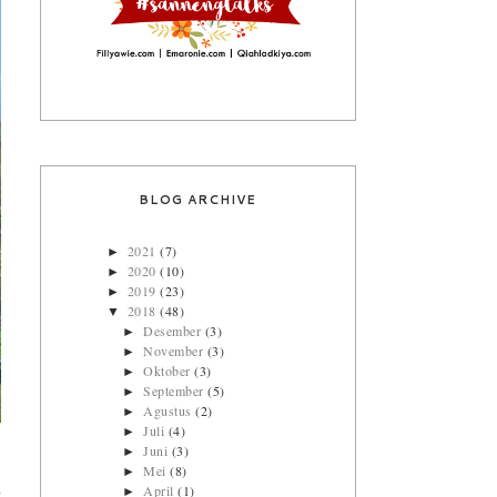
BLOG ARCHIVE
2021
(7)
►
2020
(10)
►
2019
(23)
►
2018
(48)
▼
Desember
(3)
►
November
(3)
►
Oktober
(3)
►
September
(5)
►
Agustus
(2)
►
Juli
(4)
►
Juni
(3)
►
Mei
(8)
►
April
(1)
►