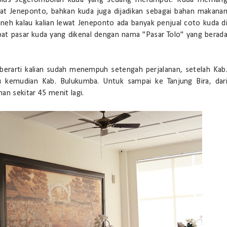
g plus segerombolan kuda yang sedang merumput. Kuda meman
kat Jeneponto, bahkan kuda juga dijadikan sebagai bahan makana
aneh kalau kalian lewat Jeneponto ada banyak penjual coto kuda d
apat pasar kuda yang dikenal dengan nama "Pasar Tolo" yang berad
berarti kalian sudah menempuh setengah perjalanan, setelah Kab
 kemudian Kab. Bulukumba. Untuk sampai ke Tanjung Bira, dar
n sekitar 45 menit lagi.