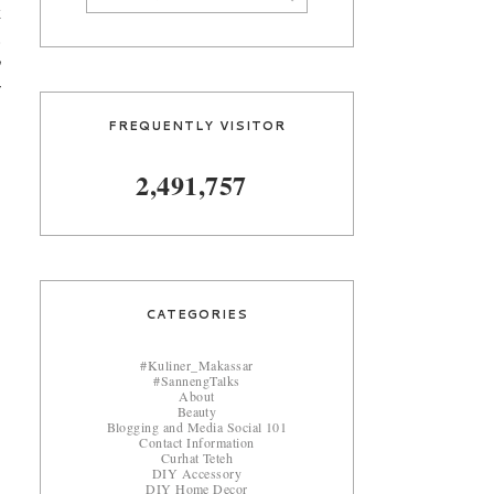
k
.
g
r
FREQUENTLY VISITOR
2,491,757
CATEGORIES
#Kuliner_Makassar
#SannengTalks
About
Beauty
Blogging and Media Social 101
Contact Information
Curhat Teteh
DIY Accessory
DIY Home Decor