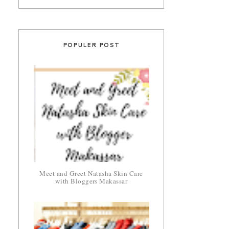
POPULER POST
Meet and Greet Natasha Skin Care
with Bloggers Makassar