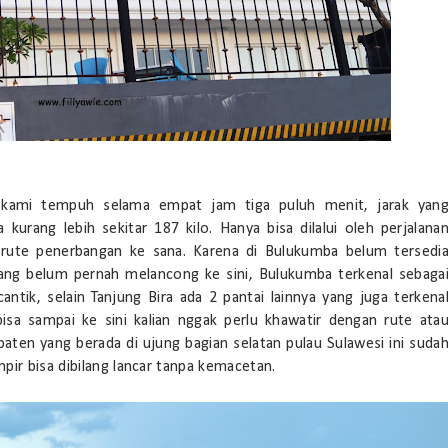
a kami tempuh selama empat jam tiga puluh menit, jarak yan
kurang lebih sekitar 187 kilo. Hanya bisa dilalui oleh perjalana
 rute penerbangan ke sana. Karena di Bulukumba belum tersedi
yang belum pernah melancong ke sini, Bulukumba terkenal sebaga
ntik, selain Tanjung Bira ada 2 pantai lainnya yang juga terkena
bisa sampai ke sini kalian nggak perlu khawatir dengan rute ata
paten yang berada di ujung bagian selatan pulau Sulawesi ini suda
pir bisa dibilang lancar tanpa kemacetan.