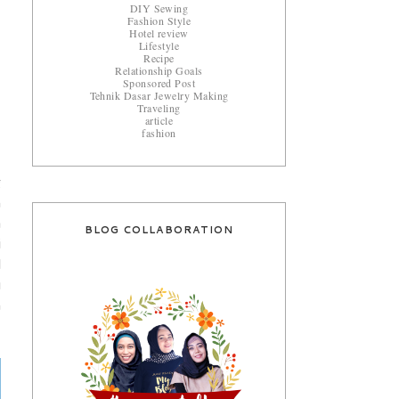
DIY Sewing
Fashion Style
Hotel review
Lifestyle
Recipe
Relationship Goals
Sponsored Post
Tehnik Dasar Jewelry Making
Traveling
article
fashion
g
n
a
BLOG COLLABORATION
i
l
u
h