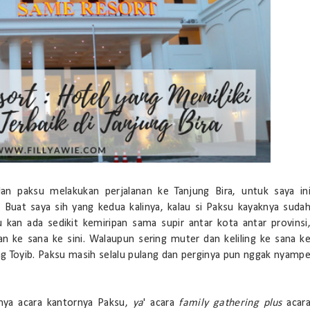
dan paksu melakukan perjalanan ke Tanjung Bira, untuk saya in
' Buat saya sih yang kedua kalinya, kalau si Paksu kayaknya suda
 kan ada sedikit kemiripan sama supir antar kota antar provinsi
lan ke sana ke sini. Walaupun sering muter dan keliling ke sana k
ng Toyib. Paksu masih selalu pulang dan perginya pun nggak nyamp
arnya acara kantornya Paksu,
ya
' acara
family gathering
plus
acar