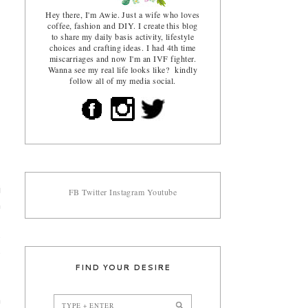
Hey there, I'm Awie. Just a wife who loves
coffee, fashion and DIY. I create this blog
to share my daily basis activity, lifestyle
choices and crafting ideas. I had 4th time
miscarriages and now I'm an IVF fighter.
Wanna see my real life looks like? kindly
follow all of my media social.
i
FB
Twitter
Instagram
Youtube
h
,
e
e
FIND YOUR DESIRE
a