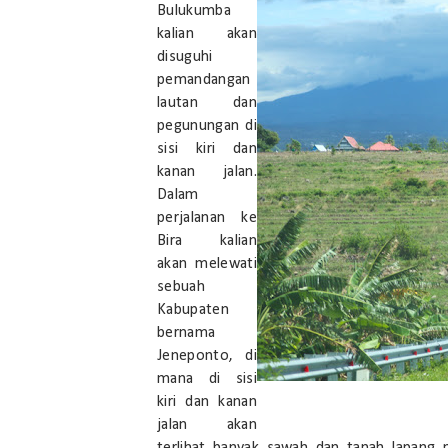
Bulukumba
kalian akan
disuguhi
pemandangan
lautan dan
pegunungan di
sisi kiri dan
kanan jalan.
Dalam
perjalanan ke
Bira kalian
akan melewati
sebuah
Kabupaten
bernama
Jeneponto, di
mana di sisi
kiri dan kanan
jalan akan