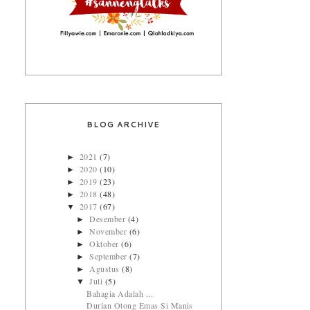
BLOG ARCHIVE
2021
(7)
►
2020
(10)
►
2019
(23)
►
2018
(48)
►
2017
(67)
▼
Desember
(4)
►
November
(6)
►
Oktober
(6)
►
September
(7)
►
Agustus
(8)
►
Juli
(5)
▼
Bahagia Adalah ...
Durian Otong Emas Si Manis