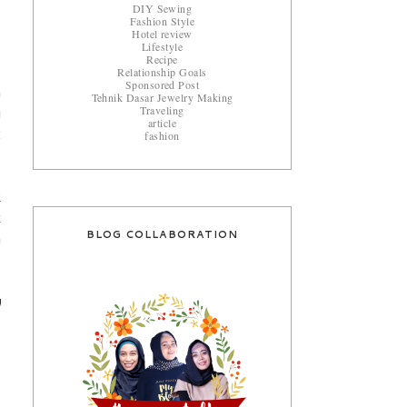
DIY Sewing
Fashion Style
Hotel review
Lifestyle
Recipe
Relationship Goals
Sponsored Post
h
Tehnik Dasar Jewelry Making
Traveling
u
article
fashion
t
2
k
BLOG COLLABORATION
a
m