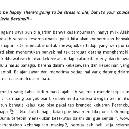
 be happy. There's going to be stress in life, but it's your choic
erie Bertinelli -
 di agama saya pun di ajarkan bahwa kesempurnaan hanya milik Alla
a adalah sebuah kesempurnaan, pasti kita akan menemukan banya
imanapun kita mencoba untuk mewujudkan hidup yang sempurn
pasti akan menemukan banyak hal tak terduga datang menghampiri
 kekhawatiran bahkan kekecewaan. Tapi kalau kita menyadari bahw
melulu harus bahagia. Karena dalam kekecewaan dan kesedihan yan
a ambil. Belajar sabar dan menerima setiap hal yang datang dala
 di rasakan di dalam hati.
uma lo yang tahu. Jadi bebas2 ajah lah ya, mau mendeskripsika
 "cari uang banyak biar bisa beli ini itu karena dengan beli ini it
tuh bahagia kalau gue bisa pakai tas branded keluaran Perancis
iapp 👌. " Gue tuh bahagia kalau gue bisa mendaki puncak Gunun
Dunia terlebih menaklukan ketakutan dalam diri gue sendiri.", wo
enentukan kebahagiaan masing2, semua sah sah saja selam