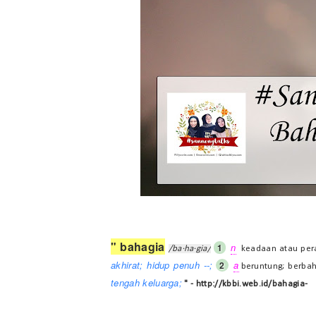
" bahagia
n
1
/ba·ha·gia/
keadaan atau pera
akhirat; hidup penuh --;
a
2
beruntung; berba
tengah keluarga;
" -
http://kbbi.web.id/bahagia-