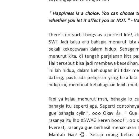
" Happiness is a choice. You can choose to
whether you let it affect you or NOT. " - Val
There's no such things as a perfect life!,
SWT. Jadi kalau arti bahagia menurut kit
sekali kekecewaan dalam hidup. Sebaga
menurut kita, di tengah perjalanan kita 
Hal tersebut bisa jadi membawa kesedihan,
ini lah hidup, dalam kehidupan ini tidak 
datang, pasti ada pelajaran yang bisa kit
hidup ini, membuat kebahagiaan lebih mudah
Tapi ya kalau menurut mah, bahagia lo c
bahagia itu seperti apa. Seperti contohnya :
gue bahagia cyiin.", ooo Okay 👍. " Gue 
rasanya itu lho #SWAG keren booo!", oo s
Everest, rasanya gue berhasil menaklukan 
Mantab Gan!👏. Setiap orang bebas m