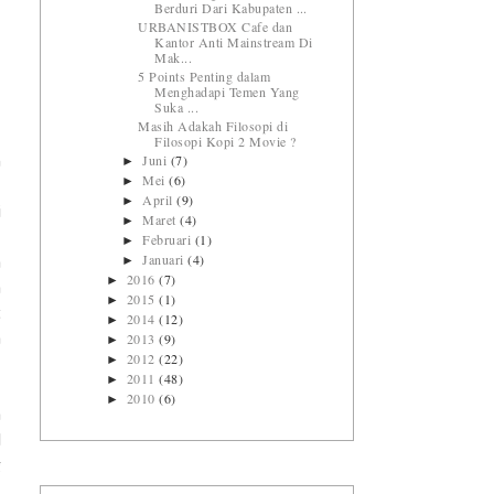
Berduri Dari Kabupaten ...
URBANISTBOX Cafe dan
Kantor Anti Mainstream Di
Mak...
5 Points Penting dalam
Menghadapi Temen Yang
Suka ...
Masih Adakah Filosopi di
Filosopi Kopi 2 Movie ?
Juni
(7)
►
n
Mei
(6)
►
,
April
(9)
►
i
Maret
(4)
►
,
Februari
(1)
►
Januari
(4)
►
a
2016
(7)
►
a
2015
(1)
►
t
2014
(12)
►
2013
(9)
a
►
2012
(22)
►
2011
(48)
►
2010
(6)
►
a
l
g