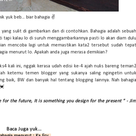
nik yuk beb... biar bahagia ✌
 yang sulit di gambarkan dan di contohkan. Bahagia adalah sebua
ti tapi kalau lo di suruh menggambarkannya pasti lo akan diam dul
dian mencoba lagi untuk memastikan kata2 tersebut sudah tepa
agia menurut lo. Apakah anda juga merasa demikian?
ks4 kali ini, nggak kerasa udah edisi ke-4 ajah nulis bareng teman
illah ketemu temen blogger yang sukanya saling ngingetin untu
ng baik, BW dan banyak hal tentang blogging lainnya. Nah bahagi
💓
for the future, It is something you design for the present " - Ji
Baca Juga yuk...