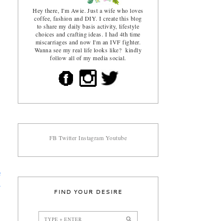
Hey there, I'm Awie. Just a wife who loves
coffee, fashion and DIY. I create this blog
to share my daily basis activity, lifestyle
choices and crafting ideas. I had 4th time
miscarriages and now I'm an IVF fighter.
Wanna see my real life looks like? kindly
follow all of my media social.
FB
Twitter
Instagram
Youtube
a
-
FIND YOUR DESIRE