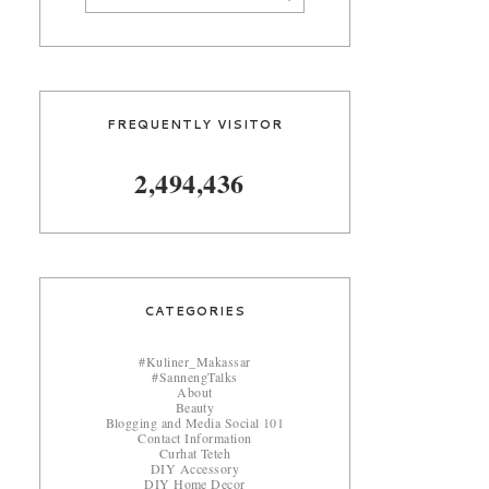
FREQUENTLY VISITOR
2,494,436
CATEGORIES
#Kuliner_Makassar
#SannengTalks
About
Beauty
Blogging and Media Social 101
Contact Information
Curhat Teteh
DIY Accessory
DIY Home Decor