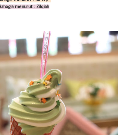
ahagia menurut :
Ka Ery
Bahagia menurut : Zilqiah