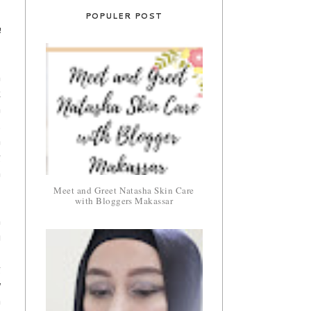
POPULER POST
e
h
k
a
.
a
g
m
Meet and Greet Natasha Skin Care
with Bloggers Makassar
n
u
,
g
w
a