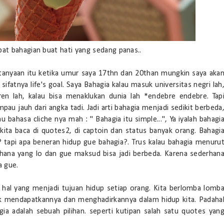
obat bahagian buat hati yang sedang panas..
ertanyaan itu ketika umur saya 17thn dan 20than mungkin saya aka
atnya life's goal. Saya Bahagia kalau masuk universitas negri lah
en lah, kalau bisa menaklukan dunia lah *endebre endebre. Tap
au jauh dari angka tadi. Jadi arti bahagia menjadi sedikit berbeda
au bahasa cliche nya mah : " Bahagia itu simple...", Ya iyalah bahagi
kita baca di quotes2, di captoin dan status banyak orang. Bahagi
? tapi apa beneran hidup gue bahagia?. Trus kalau bahagia menuru
rhana yang lo dan gue maksud bisa jadi berbeda. Karena sederhan
a gue.
 hal yang menjadi tujuan hidup setiap orang. Kita berlomba lomb
k mendapatkannya dan menghadirkannya dalam hidup kita. Padaha
ia adalah sebuah pilihan. seperti kutipan salah satu quotes yan