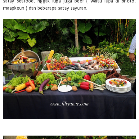
satay seafood, nggak lupa juga beef ( walau lupa di photo,
maapkeun ) dan beberapa satay sayuran.