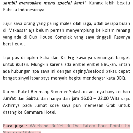
sambil merasakan menu special kami"
. Kurang lebih begitu
Bahasa Indonesianya.
Jujur saya orang yang paling males olah raga, udah berapa bulan
di Makassar aja belum pernah menyemplung ke kolam renang
yang ada di Club House Komplek yang saya tinggali. Rasanya
berat euy…
Tapi pas di ajakin Echa dan Ka Ery, kayanya semangat banget
untuk ikutan. Mungkin karena ada embel embel BBQ-an. Entah
ada hubungan apa saya ini dengan daging/seafood bakar, cepet
banget sinyal lapar saya menyala begitu mendengar kata BBQ.
Karena Paket Berenang Summer Splash ini ada nya hanya di hari
Jum’at
dan
Sabtu
, dan hanya dari
jam 16.00 – 22.00 Wita
saja.
Akhirnya pada Jumat sore saya pun memesan Grab untuk
datang ke Gammara Hotel.
Baca juga :
Weekend Buffet di The Eatery Four Points by
Sheraton Makassar