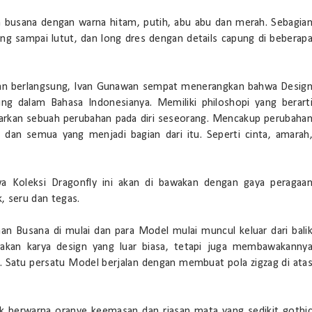
 busana dengan warna hitam, putih, abu abu dan merah. Sebagia
ng sampai lutut, dan long dres dengan details capung di beberap
aan berlangsung, Ivan Gunawan sempat menerangkan bahwa Desig
pung dalam Bahasa Indonesianya. Memiliki philoshopi yang berart
rkan sebuah perubahan pada diri seseorang. Mencakup perubaha
dan semua yang menjadi bagian dari itu. Seperti cinta, amarah
 Koleksi Dragonfly ini akan di bawakan dengan gaya peragaa
k, seru dan tegas.
an Busana di mulai dan para Model mulai muncul keluar dari bali
an karya design yang luar biasa, tetapi juga membawakanny
. Satu persatu Model berjalan dengan membuat pola zigzag di ata
k berwarna oranye keemasan dan riasan mata yang sedikit gothi