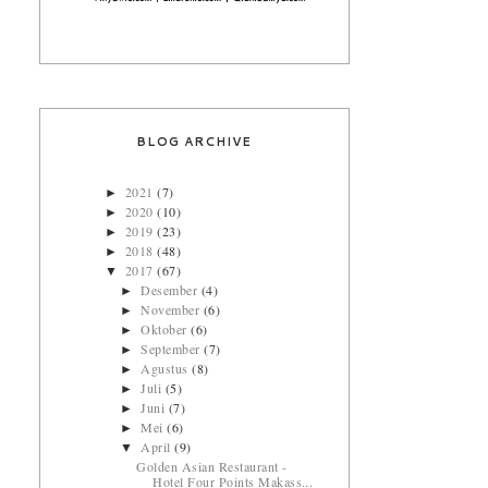
BLOG ARCHIVE
2021
(7)
►
2020
(10)
►
2019
(23)
►
2018
(48)
►
2017
(67)
▼
Desember
(4)
►
November
(6)
►
Oktober
(6)
►
September
(7)
►
Agustus
(8)
►
Juli
(5)
►
Juni
(7)
►
Mei
(6)
►
April
(9)
▼
Golden Asian Restaurant -
Hotel Four Points Makass...