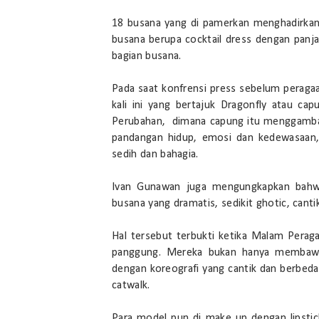
18 busana yang di pamerkan menghadirkan
busana berupa cocktail dress dengan panja
bagian busana.
Pada saat konfrensi press sebelum perag
kali ini yang bertajuk Dragonfly atau ca
Perubahan, dimana capung itu menggamba
pandangan hidup, emosi dan kedewasaan, 
sedih dan bahagia.
Ivan Gunawan juga mengungkapkan bahwa
busana yang dramatis, sedikit ghotic, canti
Hal tersebut terbukti ketika Malam Peraga
panggung. Mereka bukan hanya membawak
dengan koreografi yang cantik dan berbeda
catwalk.
Para model pun di make up dengan lipstic