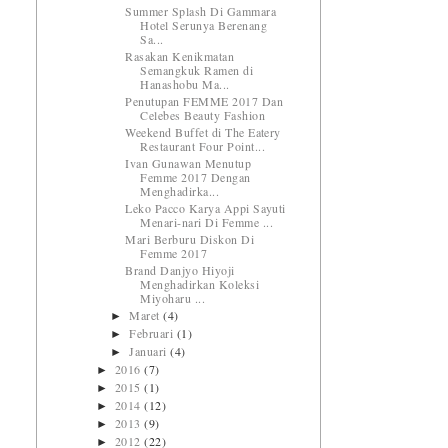
Summer Splash Di Gammara
Hotel Serunya Berenang
Sa...
Rasakan Kenikmatan
Semangkuk Ramen di
Hanashobu Ma...
Penutupan FEMME 2017 Dan
Celebes Beauty Fashion
Weekend Buffet di The Eatery
Restaurant Four Point...
Ivan Gunawan Menutup
Femme 2017 Dengan
Menghadirka...
Leko Pacco Karya Appi Sayuti
Menari-nari Di Femme ...
Mari Berburu Diskon Di
Femme 2017
Brand Danjyo Hiyoji
Menghadirkan Koleksi
Miyoharu ...
Maret
(4)
►
Februari
(1)
►
Januari
(4)
►
2016
(7)
►
2015
(1)
►
2014
(12)
►
2013
(9)
►
2012
(22)
►