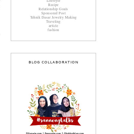
Lifestyle
Recipe
t
Relationship Goals
Sponsored Post
Tehnik Dasar Jewelry Making
Traveling
article
fashion
a
BLOG COLLABORATION