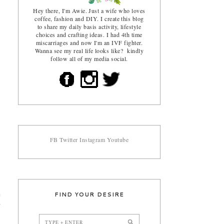
Hey there, I'm Awie. Just a wife who loves
coffee, fashion and DIY. I create this blog
to share my daily basis activity, lifestyle
choices and crafting ideas. I had 4th time
miscarriages and now I'm an IVF fighter.
Wanna see my real life looks like? kindly
follow all of my media social.
FB
Twitter
Instagram
Youtube
FIND YOUR DESIRE
n
g