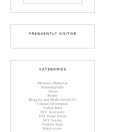
n
a
FREQUENTLY VISITOR
n
i
n
,
CATEGORIES
n
#Kuliner_Makassar
#SannengTalks
About
Beauty
k
Blogging and Media Social 101
Contact Information
a
Curhat Teteh
s
DIY Accessory
DIY Home Decor
DIY Sewing
Fashion Style
Hotel review
c