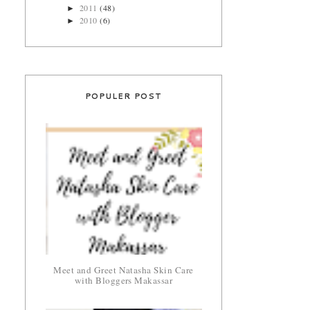
2011
(48)
►
2010
(6)
►
POPULER POST
Meet and Greet Natasha Skin Care
with Bloggers Makassar