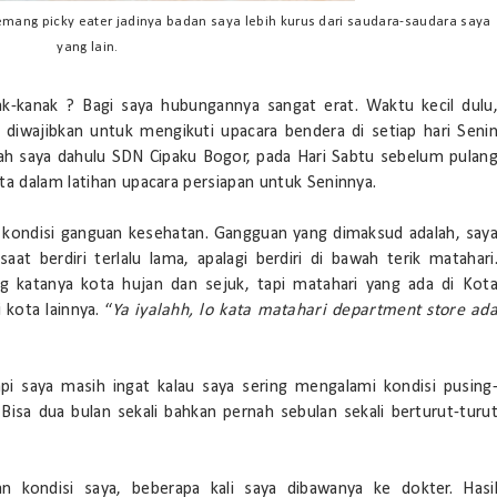
a memang picky eater jadinya badan saya lebih kurus dari saudara-saudara saya
yang lain.
k-kanak ? Bagi saya hubungannya sangat erat. Waktu kecil dulu
 diwajibkan untuk mengikuti upacara bendera di setiap hari Seni
olah saya dahulu SDN Cipaku Bogor, pada Hari Sabtu sebelum pulan
ta dalam latihan upacara persiapan untuk Seninnya.
h kondisi ganguan kesehatan. Gangguan yang dimaksud adalah, say
at berdiri terlalu lama, apalagi berdiri di bawah terik matahari
g katanya kota hujan dan sejuk, tapi matahari yang ada di Kot
kota lainnya. “
Ya iyalahh, lo kata matahari department store ad
pi saya masih ingat kalau saya sering mengalami kondisi pusing
Bisa dua bulan sekali bahkan pernah sebulan sekali berturut-turu
kondisi saya, beberapa kali saya dibawanya ke dokter. Hasi