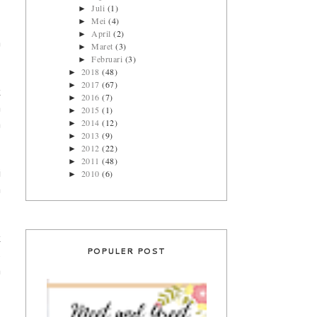
Juli
(1)
►
Mei
(4)
►
April
(2)
►
a
Maret
(3)
►
Februari
(3)
►
2018
(48)
►
2017
(67)
►
k
2016
(7)
►
a
2015
(1)
►
2014
(12)
►
a
2013
(9)
►
2012
(22)
►
2011
(48)
►
2010
(6)
i
►
a
k
POPULER POST
s
a