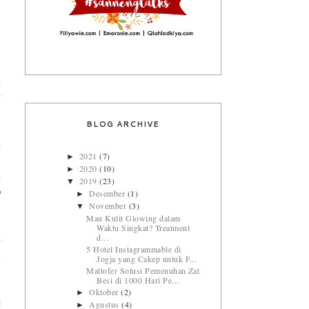
,
n
g
BLOG ARCHIVE
a
2021
(7)
►
.
2020
(10)
►
a
2019
(23)
▼
Desember
(1)
a
►
November
(3)
▼
Mau Kulit Glowing dalam
Waktu Singkat? Treatment
d...
-
5 Hotel Instagrammable di
t
Jogja yang Cakep untuk F...
Maltofer Solusi Pemenuhan Zat
Besi di 1000 Hari Pe...
Oktober
(2)
►
Agustus
(4)
l
►