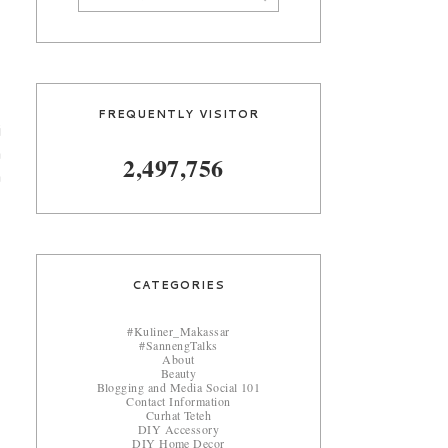
FREQUENTLY VISITOR
i
a
2,497,756
a
CATEGORIES
#Kuliner_Makassar
#SannengTalks
About
Beauty
Blogging and Media Social 101
Contact Information
Curhat Teteh
DIY Accessory
DIY Home Decor