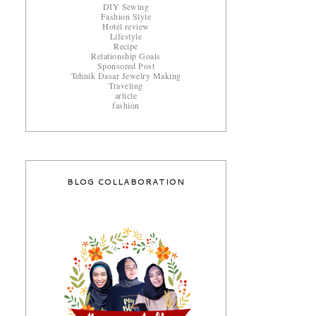
DIY Sewing
Fashion Style
Hotel review
Lifestyle
Recipe
Relationship Goals
Sponsored Post
Tehnik Dasar Jewelry Making
Traveling
article
fashion
BLOG COLLABORATION