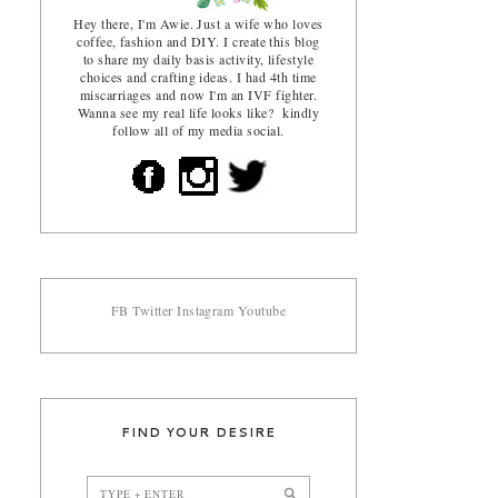
Hey there, I'm Awie. Just a wife who loves
coffee, fashion and DIY. I create this blog
to share my daily basis activity, lifestyle
choices and crafting ideas. I had 4th time
miscarriages and now I'm an IVF fighter.
Wanna see my real life looks like? kindly
follow all of my media social.
FB
Twitter
Instagram
Youtube
FIND YOUR DESIRE