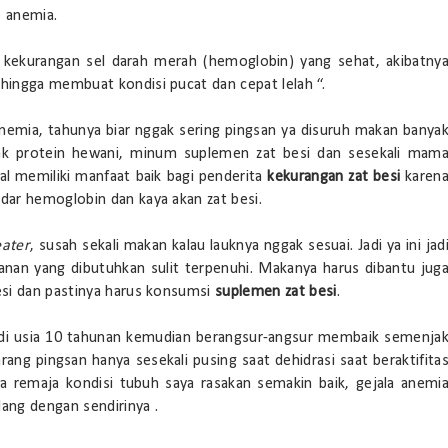
p anemia.
 kekurangan sel darah merah (hemoglobin) yang sehat, akibatny
ingga membuat kondisi pucat dan cepat lelah “.
anemia, tahunya biar nggak sering pingsan ya disuruh makan banya
k protein hewani, minum suplemen zat besi dan sesekali mam
nal memiliki manfaat baik bagi penderita
kekurangan zat besi
karen
dar hemoglobin dan kaya akan zat besi.
eater
, susah sekali makan kalau lauknya nggak sesuai. Jadi ya ini jad
anan yang dibutuhkan sulit terpenuhi. Makanya harus dibantu jug
esi dan pastinya harus konsumsi
suplemen zat besi
.
 di usia 10 tahunan kemudian berangsur-angsur membaik semenja
arang pingsan hanya sesekali pusing saat dehidrasi saat beraktifita
ia remaja kondisi tubuh saya rasakan semakin baik, gejala anemi
lang dengan sendirinya .