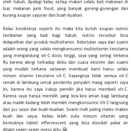
oleh tubuh. Apalagi kalau setiap makan selalu beli makanan di
luar, makanan junk food, yang banyak goreng-gorengan dan
kurang asupan sayuran dan buah-buahan.
Kalau kondisinya seperti itu maka kita butuh asupan nutrisi
tambahan yang baik bagi tubuh, nutrisi tersebut bisa
didapatkan dari produk multivitamin. Kebetulan saya dan suami
adalah orang yang selalu mengkonsumsi multivitamin terutama
yang mengandung vit-C dosis tinggi, saya yang sering terkena
flu karena alergi terhadap debu dan cuaca ekstrim dan suami
yang mudah terkena sariawan membuat kami harus selalu
minum vitamin terutama vit-C. Sayangnya tidak semua vit-C
ramah di lambung untuk penderita penyakit maag seperti saya
ini, karena itu saya cukup pemilih jika harus membeli vit-C.
Karena saya hanya memilih yang kira-kira aman bagi lambung
atau malah kadang lebih memilih mengkonsumsi Vit-C langsung
dari jus sayur dan buah-buahan. Suami mah paling males makan
buah dan sayur, beliau lebih suka minum vitamin yang
bentuknya tablet effervescent yang bisa diseduh pakai air
dingin seger-seger nyess gitu 😀.