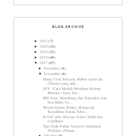
BLOG ARCHIVE
2021
(7)
►
2020
(10)
►
2019
(23)
►
2018
(48)
►
2017
(67)
▼
Desember
(4)
►
November
(6)
▼
Mang Cook Buryam, Bubur Ayam ala
Chinese yang anti...
DIY : Cara Mudah Membuat Kalung
Mutiara ( Easy Ste...
BRI Poin, Menabung dan Transaksi Atm
bisa Bikin Un...
Wisata Danau Tempe, Mengecap
Keindahan Danau Tekto...
K-VitC plus Teavigo Solusi Sehat dan
Cantikmu
Tips Padu Padan Aksesori Statement
Necklace (#Sann...
Oktober
(6)
►