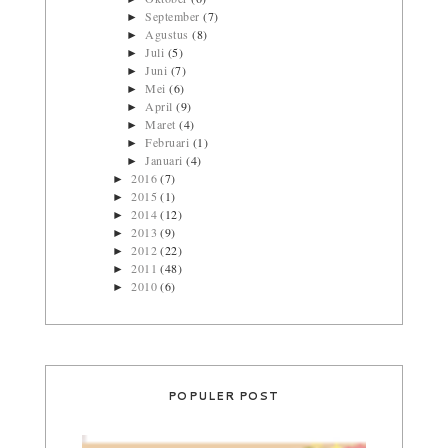
September
(7)
►
Agustus
(8)
►
Juli
(5)
►
Juni
(7)
►
Mei
(6)
►
April
(9)
►
Maret
(4)
►
Februari
(1)
►
Januari
(4)
►
2016
(7)
►
2015
(1)
►
2014
(12)
►
2013
(9)
►
2012
(22)
►
2011
(48)
►
2010
(6)
►
POPULER POST