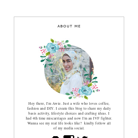
ABOUT ME
Hey there, I'm Awie. Just a wife who loves coffee,
fashion and DIY. I create this blog to share my daily
basis activity, lifestyle choices and crafting ideas. I
had 4th time miscarriages and now I'm an IVF fighter.
Wanna see my real life looks like? kindly follow all
of my media social.