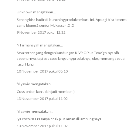
Unknown
mengatakan...
Senang bisa hadir di launching produk terbaru ini. Apalagi bisa ketemu
sama bloger2 senior Makassar :D :D
9 November 2017 pukul 12.32
N Firmansyah
mengatakan...
Saya tercengang dengan kandungan K-Vit C Plus Teavigo-nya sih
sebenarnya, tapi pas coba langsung produknya, oke, memang sesuai
rasa. Haha.
10 November 2017 pukul 08.10
fillyawie
mengatakan...
Cuss order, kan udah jadi member :)
13 November 2017 pukul 11.02
fillyawie
mengatakan...
Iya cocok Ka rasanya enak plus aman di lambung saya.
13 November 2017 pukul 11.02