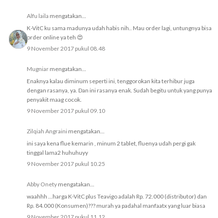
Alfu laila
mengatakan...
K-VitC ku sama madunya udah habis nih.. Mau order lagi, untungnya bisa
order online ya teh 😍
9 November 2017 pukul 08.48
Mugniar
mengatakan...
Enaknya kalau diminum seperti ini, tenggorokan kita terhibur juga
dengan rasanya, ya. Dan ini rasanya enak. Sudah begitu untuk yang punya
penyakit maag cocok.
9 November 2017 pukul 09.10
Zilqiah Angraini
mengatakan...
ini saya kena flue kemarin , minum 2 tablet, fluenya udah pergi gak
tinggal lama2 huhuhuyy
9 November 2017 pukul 10.25
Abby Onety
mengatakan...
waahhh ...harga K-VitC plus Teavigo adalah Rp. 72.000 (distributor) dan
Rp. 84.000 (Konsumen)??? murah ya padahal manfaatx yang luar biasa
9 November 2017 pukul 11.12