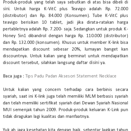
Produk-produk yang telah saya sebutkan di atas bisa dibeli di
sini
. Untuk harga K-VitC plus Teavigo adalah Rp. 72.000
(distributor) dan Rp. 84.000 (Konsumen). Tube K-VitC plus
teavigo berisikan 10 tablet, jadi jika dirata-ratakan harga
pertabletnya adalah Rp. 7.200- saja. Sedangkan untuk produk K-
Honey 5in1 dibandrol dengan harga Rp. 110.000 (distributor)
dan Rp. 132.000 (konsumen). Khusus untuk member K-link bisa
mendapatkan discount sebesar 20%, lumayan banget kan
discountnya. Untuk kalian yang berminat untuk mendapatkan
discount tersebut, silahkan langsung daftar
disini
ya.
Baca juga :
Tips Padu Padan Aksesori Statement Necklace
Untuk kalian yang concern terhadap cara berbinis secara
syariah, saat ini K-link juga telah memiliki MLM berbasis syariah
dan telah memiliki sertifikat syariah dari Dewan Syariah Nasional
MUI semenjak tahun 2009. Produk-produk keluaran K-Link pun
tidak diragukan lagi kualitas dan manfaatnya.
Yuk ah jaga kesehatan kita dengan baik, sebentar lagikan tahun