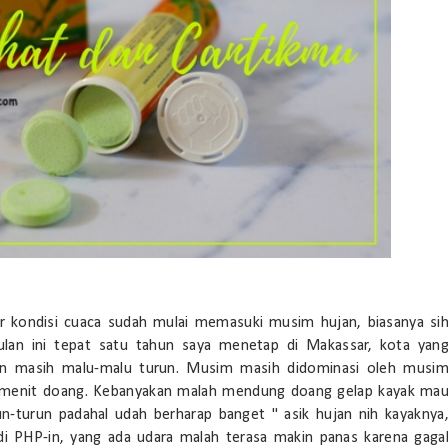
 kondisi cuaca sudah mulai memasuki musim hujan, biasanya si
Bulan ini tepat satu tahun saya menetap di Makassar, kota yan
an masih malu-malu turun. Musim masih didominasi oleh musi
0 menit doang. Kebanyakan malah mendung doang gelap kayak ma
un-turun padahal udah berharap banget " asik hujan nih kayaknya
 di PHP-in, yang ada udara malah terasa makin panas karena gaga