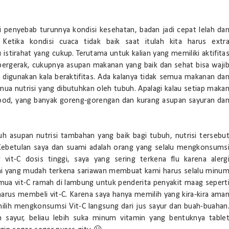
i penyebab turunnya kondisi kesehatan, badan jadi cepat lelah da
Ketika kondisi cuaca tidak baik saat itulah kita harus extr
tirahat yang cukup. Terutama untuk kalian yang memiliki aktifita
bergerak, cukupnya asupan makanan yang baik dan sehat bisa waji
 digunakan kala beraktifitas. Ada kalanya tidak semua makanan da
 nutrisi yang dibutuhkan oleh tubuh. Apalagi kalau setiap maka
 food, yang banyak goreng-gorengan dan kurang asupan sayuran da
uh asupan nutrisi tambahan yang baik bagi tubuh, nutrisi tersebu
. Kebetulan saya dan suami adalah orang yang selalu mengkonsums
it-C dosis tinggi, saya yang sering terkena flu karena alerg
mi yang mudah terkena sariawan membuat kami harus selalu minu
emua vit-C ramah di lambung untuk penderita penyakit maag sepert
a harus membeli vit-C. Karena saya hanya memilih yang kira-kira ama
ilih mengkonsumsi Vit-C langsung dari jus sayur dan buah-buahan
sayur, beliau lebih suka minum vitamin yang bentuknya table