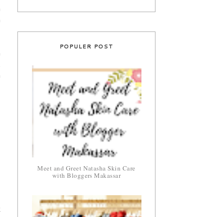
n
n
POPULER POST
n
.
a
Meet and Greet Natasha Skin Care
with Bloggers Makassar
k