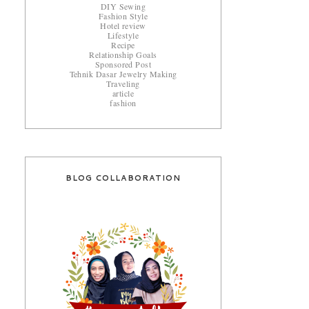
DIY Sewing
Fashion Style
Hotel review
Lifestyle
Recipe
Relationship Goals
Sponsored Post
Tehnik Dasar Jewelry Making
Traveling
article
fashion
BLOG COLLABORATION