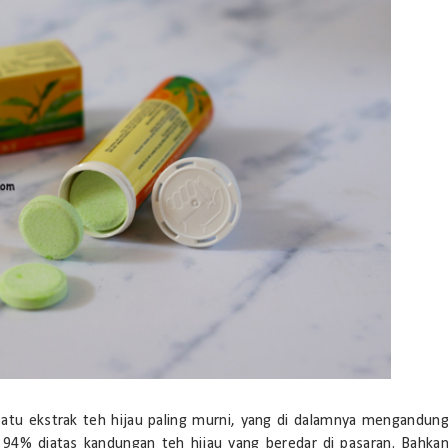
satu ekstrak teh hijau paling murni, yang di dalamnya mengandun
 94% diatas kandungan teh hijau yang beredar di pasaran. Bahka