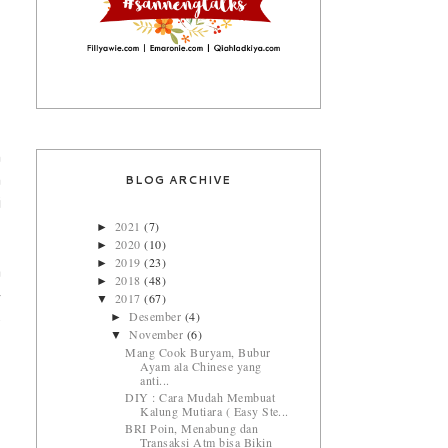
h
BLOG ARCHIVE
m
i
2021
(7)
►
2020
(10)
►
2019
(23)
►
a
2018
(48)
►
-
2017
(67)
▼
Desember
(4)
►
s
November
(6)
▼
Mang Cook Buryam, Bubur
Ayam ala Chinese yang
anti...
DIY : Cara Mudah Membuat
Kalung Mutiara ( Easy Ste...
BRI Poin, Menabung dan
Transaksi Atm bisa Bikin