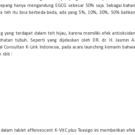
 Jepang hanya mengandung EGCG sebesar 50% saja. Sebagai baha
a teh itu bisa berbeda-beda, ada yang 5%, 10%, 30%, 50% bahka
 yang terdapat dalam teh hijau, karena memiliki efek antioksida
hatan tubuh. Seperti yang dijelaskan oleh DR. dr. H. Jasmin A
 Consultan K-Link Indonesia, pada acara launching kemarin bahw
h sbb :
o dalam tablet effervescent K-VitC plus Teavigo ini memberikan efe