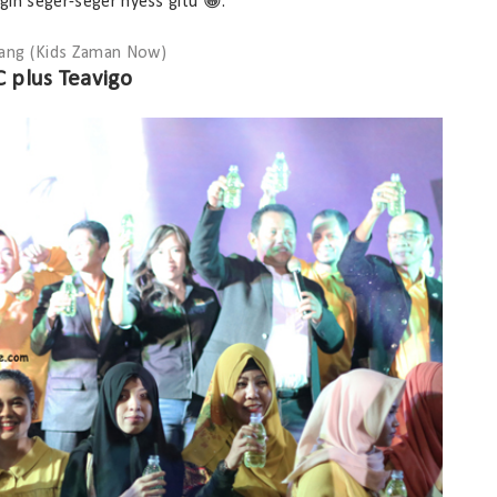
ngin seger-seger nyess gitu 😀.
rang (Kids Zaman Now)
 plus Teavigo