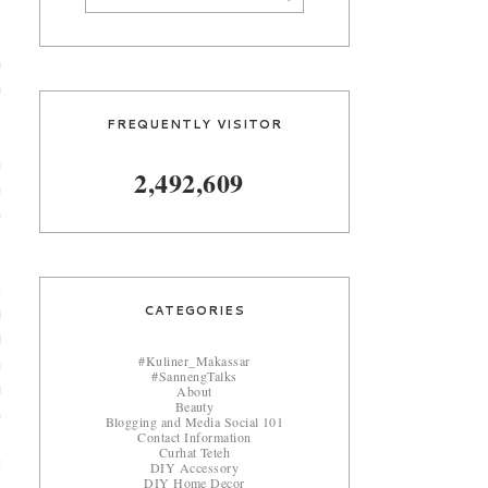
n
a
s
FREQUENTLY VISITOR
b
n
2,492,609
n
n
t
CATEGORIES
i
i
#Kuliner_Makassar
m
#SannengTalks
i
About
Beauty
n
Blogging and Media Social 101
Contact Information
.
Curhat Teteh
t
DIY Accessory
DIY Home Decor