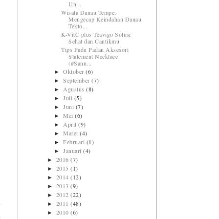
Un...
Wisata Danau Tempe,
Mengecap Keindahan Danau
Tekto...
K-VitC plus Teavigo Solusi
Sehat dan Cantikmu
Tips Padu Padan Aksesori
Statement Necklace
(#Sann...
Oktober
(6)
►
September
(7)
►
Agustus
(8)
►
Juli
(5)
►
Juni
(7)
►
Mei
(6)
►
April
(9)
►
Maret
(4)
►
Februari
(1)
►
Januari
(4)
►
2016
(7)
►
2015
(1)
►
2014
(12)
►
2013
(9)
►
2012
(22)
►
2011
(48)
►
g
2010
(6)
►
n