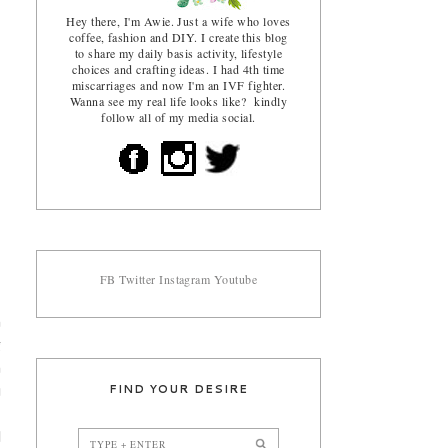
Hey there, I'm Awie. Just a wife who loves
coffee, fashion and DIY. I create this blog
to share my daily basis activity, lifestyle
choices and crafting ideas. I had 4th time
miscarriages and now I'm an IVF fighter.
Wanna see my real life looks like? kindly
follow all of my media social.
FB
Twitter
Instagram
Youtube
h
g
m
FIND YOUR DESIRE
u
,
l