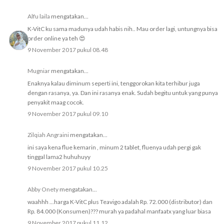
Alfu laila
mengatakan...
K-VitC ku sama madunya udah habis nih.. Mau order lagi, untungnya bisa
order online ya teh 😍
9 November 2017 pukul 08.48
Mugniar
mengatakan...
Enaknya kalau diminum seperti ini, tenggorokan kita terhibur juga
dengan rasanya, ya. Dan ini rasanya enak. Sudah begitu untuk yang punya
penyakit maag cocok.
9 November 2017 pukul 09.10
Zilqiah Angraini
mengatakan...
ini saya kena flue kemarin , minum 2 tablet, fluenya udah pergi gak
tinggal lama2 huhuhuyy
9 November 2017 pukul 10.25
Abby Onety
mengatakan...
waahhh ...harga K-VitC plus Teavigo adalah Rp. 72.000 (distributor) dan
Rp. 84.000 (Konsumen)??? murah ya padahal manfaatx yang luar biasa
9 November 2017 pukul 11.12