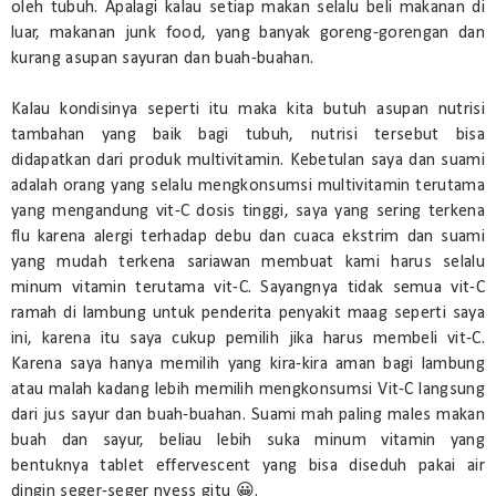
oleh tubuh. Apalagi kalau setiap makan selalu beli makanan di
luar, makanan junk food, yang banyak goreng-gorengan dan
kurang asupan sayuran dan buah-buahan.
Kalau kondisinya seperti itu maka kita butuh asupan nutrisi
tambahan yang baik bagi tubuh, nutrisi tersebut bisa
didapatkan dari produk multivitamin. Kebetulan saya dan suami
adalah orang yang selalu mengkonsumsi multivitamin terutama
yang mengandung vit-C dosis tinggi, saya yang sering terkena
flu karena alergi terhadap debu dan cuaca ekstrim dan suami
yang mudah terkena sariawan membuat kami harus selalu
minum vitamin terutama vit-C. Sayangnya tidak semua vit-C
ramah di lambung untuk penderita penyakit maag seperti saya
ini, karena itu saya cukup pemilih jika harus membeli vit-C.
Karena saya hanya memilih yang kira-kira aman bagi lambung
atau malah kadang lebih memilih mengkonsumsi Vit-C langsung
dari jus sayur dan buah-buahan. Suami mah paling males makan
buah dan sayur, beliau lebih suka minum vitamin yang
bentuknya tablet effervescent yang bisa diseduh pakai air
dingin seger-seger nyess gitu 😀.