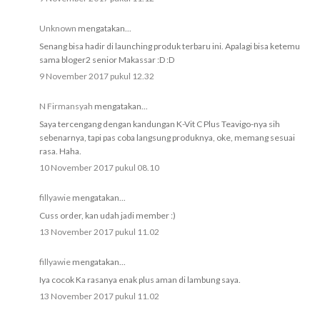
Unknown
mengatakan...
Senang bisa hadir di launching produk terbaru ini. Apalagi bisa ketemu
sama bloger2 senior Makassar :D :D
9 November 2017 pukul 12.32
N Firmansyah
mengatakan...
Saya tercengang dengan kandungan K-Vit C Plus Teavigo-nya sih
sebenarnya, tapi pas coba langsung produknya, oke, memang sesuai
rasa. Haha.
10 November 2017 pukul 08.10
fillyawie
mengatakan...
Cuss order, kan udah jadi member :)
13 November 2017 pukul 11.02
fillyawie
mengatakan...
Iya cocok Ka rasanya enak plus aman di lambung saya.
13 November 2017 pukul 11.02