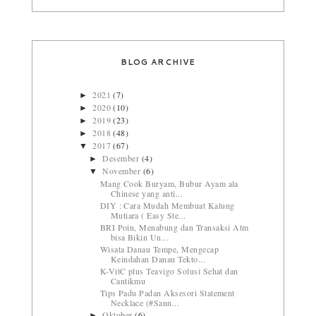
BLOG ARCHIVE
2021
(7)
►
2020
(10)
►
2019
(23)
►
2018
(48)
►
2017
(67)
▼
Desember
(4)
►
November
(6)
▼
Mang Cook Buryam, Bubur Ayam ala
Chinese yang anti...
DIY : Cara Mudah Membuat Kalung
Mutiara ( Easy Ste...
BRI Poin, Menabung dan Transaksi Atm
bisa Bikin Un...
Wisata Danau Tempe, Mengecap
Keindahan Danau Tekto...
K-VitC plus Teavigo Solusi Sehat dan
Cantikmu
Tips Padu Padan Aksesori Statement
Necklace (#Sann...
Oktober
(6)
►