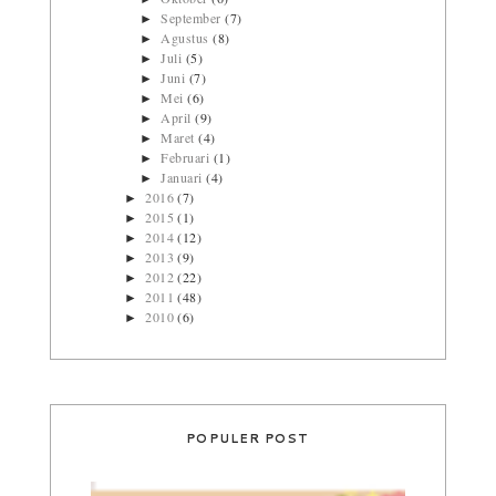
September
(7)
►
Agustus
(8)
►
Juli
(5)
►
Juni
(7)
►
Mei
(6)
►
April
(9)
►
Maret
(4)
►
Februari
(1)
►
Januari
(4)
►
2016
(7)
►
2015
(1)
►
2014
(12)
►
2013
(9)
►
2012
(22)
►
2011
(48)
►
2010
(6)
►
POPULER POST