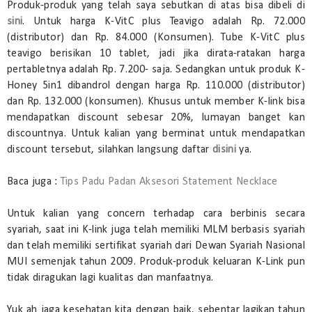
Produk-produk yang telah saya sebutkan di atas bisa dibeli di
sini
. Untuk harga K-VitC plus Teavigo adalah Rp. 72.000
(distributor) dan Rp. 84.000 (Konsumen). Tube K-VitC plus
teavigo berisikan 10 tablet, jadi jika dirata-ratakan harga
pertabletnya adalah Rp. 7.200- saja. Sedangkan untuk produk K-
Honey 5in1 dibandrol dengan harga Rp. 110.000 (distributor)
dan Rp. 132.000 (konsumen). Khusus untuk member K-link bisa
mendapatkan discount sebesar 20%, lumayan banget kan
discountnya. Untuk kalian yang berminat untuk mendapatkan
discount tersebut, silahkan langsung daftar
disini
ya.
Baca juga :
Tips Padu Padan Aksesori Statement Necklace
Untuk kalian yang concern terhadap cara berbinis secara
syariah, saat ini K-link juga telah memiliki MLM berbasis syariah
dan telah memiliki sertifikat syariah dari Dewan Syariah Nasional
MUI semenjak tahun 2009. Produk-produk keluaran K-Link pun
tidak diragukan lagi kualitas dan manfaatnya.
Yuk ah jaga kesehatan kita dengan baik, sebentar lagikan tahun