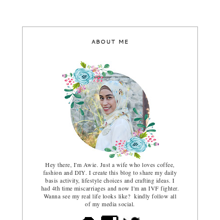
ABOUT ME
Hey there, I'm Awie. Just a wife who loves coffee,
fashion and DIY. I create this blog to share my daily
basis activity, lifestyle choices and crafting ideas. I
had 4th time miscarriages and now I'm an IVF fighter.
Wanna see my real life looks like? kindly follow all
of my media social.