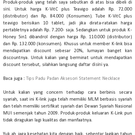
Produk-produk yang telah saya sebutkan di atas bisa dibeli di
sini
. Untuk harga K-VitC plus Teavigo adalah Rp. 72.000
(distributor) dan Rp. 84.000 (Konsumen). Tube K-VitC plus
teavigo berisikan 10 tablet, jadi jika dirata-ratakan harga
pertabletnya adalah Rp. 7.200- saja. Sedangkan untuk produk K-
Honey 5in1 dibandrol dengan harga Rp. 110.000 (distributor)
dan Rp. 132.000 (konsumen). Khusus untuk member K-link bisa
mendapatkan discount sebesar 20%, lumayan banget kan
discountnya. Untuk kalian yang berminat untuk mendapatkan
discount tersebut, silahkan langsung daftar
disini
ya.
Baca juga :
Tips Padu Padan Aksesori Statement Necklace
Untuk kalian yang concern terhadap cara berbinis secara
syariah, saat ini K-link juga telah memiliki MLM berbasis syariah
dan telah memiliki sertifikat syariah dari Dewan Syariah Nasional
MUI semenjak tahun 2009. Produk-produk keluaran K-Link pun
tidak diragukan lagi kualitas dan manfaatnya.
Yuk ah jaga kesehatan kita dengan baik, sebentar lagikan tahun