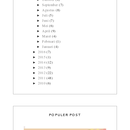
September
(7)
►
Agustus
(8)
►
Juli
(5)
►
Juni
(7)
►
Mei
(6)
►
April
(9)
►
Maret
(4)
►
Februari
(1)
►
Januari
(4)
►
2016
(7)
►
2015
(1)
►
2014
(12)
►
2013
(9)
►
2012
(22)
►
2011
(48)
►
2010
(6)
►
POPULER POST