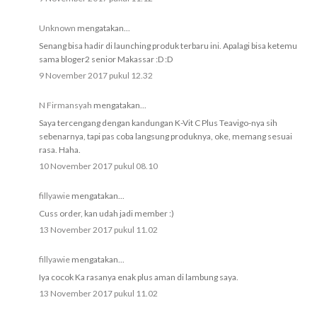
Unknown
mengatakan...
Senang bisa hadir di launching produk terbaru ini. Apalagi bisa ketemu
sama bloger2 senior Makassar :D :D
9 November 2017 pukul 12.32
N Firmansyah
mengatakan...
Saya tercengang dengan kandungan K-Vit C Plus Teavigo-nya sih
sebenarnya, tapi pas coba langsung produknya, oke, memang sesuai
rasa. Haha.
10 November 2017 pukul 08.10
fillyawie
mengatakan...
Cuss order, kan udah jadi member :)
13 November 2017 pukul 11.02
fillyawie
mengatakan...
Iya cocok Ka rasanya enak plus aman di lambung saya.
13 November 2017 pukul 11.02