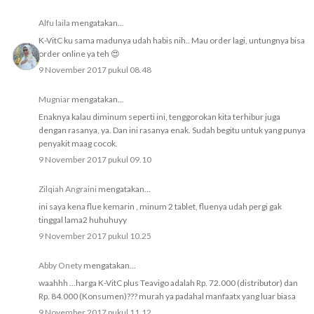
Alfu laila
mengatakan...
K-VitC ku sama madunya udah habis nih.. Mau order lagi, untungnya bisa
order online ya teh 😍
9 November 2017 pukul 08.48
Mugniar
mengatakan...
Enaknya kalau diminum seperti ini, tenggorokan kita terhibur juga
dengan rasanya, ya. Dan ini rasanya enak. Sudah begitu untuk yang punya
penyakit maag cocok.
9 November 2017 pukul 09.10
Zilqiah Angraini
mengatakan...
ini saya kena flue kemarin , minum 2 tablet, fluenya udah pergi gak
tinggal lama2 huhuhuyy
9 November 2017 pukul 10.25
Abby Onety
mengatakan...
waahhh ...harga K-VitC plus Teavigo adalah Rp. 72.000 (distributor) dan
Rp. 84.000 (Konsumen)??? murah ya padahal manfaatx yang luar biasa
9 November 2017 pukul 11.12