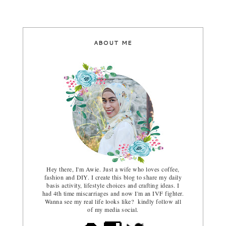
ABOUT ME
Hey there, I'm Awie. Just a wife who loves coffee,
fashion and DIY. I create this blog to share my daily
basis activity, lifestyle choices and crafting ideas. I
had 4th time miscarriages and now I'm an IVF fighter.
Wanna see my real life looks like? kindly follow all
of my media social.