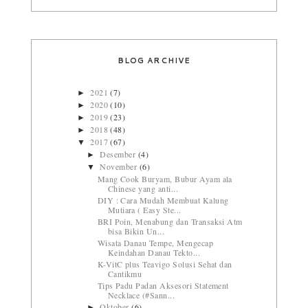
BLOG ARCHIVE
2021
(7)
►
2020
(10)
►
2019
(23)
►
2018
(48)
►
2017
(67)
▼
Desember
(4)
►
November
(6)
▼
Mang Cook Buryam, Bubur Ayam ala
Chinese yang anti...
DIY : Cara Mudah Membuat Kalung
Mutiara ( Easy Ste...
BRI Poin, Menabung dan Transaksi Atm
bisa Bikin Un...
Wisata Danau Tempe, Mengecap
Keindahan Danau Tekto...
K-VitC plus Teavigo Solusi Sehat dan
Cantikmu
Tips Padu Padan Aksesori Statement
Necklace (#Sann...
Oktober
(6)
►