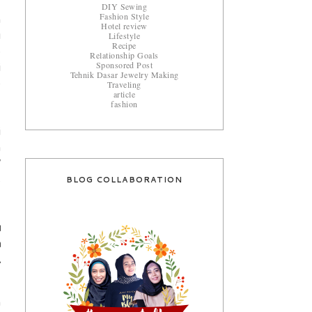
DIY Sewing
Fashion Style
h
Hotel review
Lifestyle
u
Recipe
o
Relationship Goals
Sponsored Post
i
Tehnik Dasar Jewelry Making
Traveling
b
article
fashion
i
a
W
BLOG COLLABORATION
s
u
a
.
h