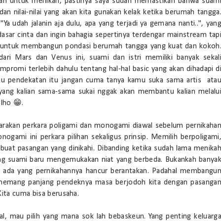
kan untuk menikah, pastinya saya sudah memastikan bahwa suam
 nilai-nilai yang akan kita gunakan kelak ketika berumah tangga
Ya udah jalanin aja dulu, apa yang terjadi ya gemana nanti..", yan
 dasar cinta dan ingin bahagia sepertinya terdengar mainstream tap
a untuk membangun pondasi berumah tangga yang kuat dan kokoh
ari Mars dan Venus ini, suami dan istri memiliki banyak sekal
promi terlebih dahulu tentang hal-hal basic yang akan dihadapi d
kalau pendekatan itu jangan cuma tanya kamu suka sama artis ata
 yang kalian sama-sama sukai nggak akan membantu kalian melalu
lho 😁.
arakan perkara poligami dan monogami diawal sebelum pernikaha
nogami ini perkara pilihan sekaligus prinsip. Memilih berpoligami
ir buat pasangan yang dinikahi. Dibanding ketika sudah lama menika
 sang suami baru mengemukakan niat yang berbeda. Bukankah banya
s ada yang pernikahannya hancur berantakan. Padahal membangu
i memang panjang pendeknya masa berjodoh kita dengan pasanga
Kita cuma bisa berusaha.
al, mau pilih yang mana sok lah bebaskeun. Yang penting keluarg