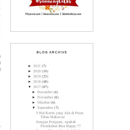
n
l
g
n
g
t
BLOG ARCHIVE
n
u
2021
(7)
►
i
2020
(10)
►
2019
(23)
►
2018
(48)
►
2017
(67)
▼
Desember
(4)
►
November
(6)
►
Oktober
(6)
►
September
(7)
▼
5 Hal Keren yang Ada di Pasar
Tiban Makassar
,
Dengan Poligami, Apakah
Pernikahan Bisa Happy ??
r