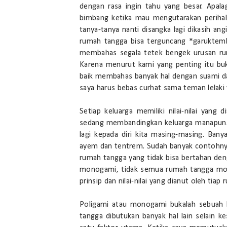
dengan rasa ingin tahu yang besar. Apala
bimbang ketika mau mengutarakan periha
tanya-tanya nanti disangka lagi dikasih ang
rumah tangga bisa terguncang *garuktem
membahas segala tetek bengek urusan ru
Karena menurut kami yang penting itu buka
baik membahas banyak hal dengan suami da
saya harus bebas curhat sama teman lelaki
Setiap keluarga memiliki nilai-nilai yang
sedang membandingkan keluarga manapun. 
lagi kepada diri kita masing-masing. Ban
ayem dan tentrem. Sudah banyak contohnya 
rumah tangga yang tidak bisa bertahan deng
monogami, tidak semua rumah tangga mono
prinsip dan nilai-nilai yang dianut oleh tiap
Poligami atau monogami bukalah sebuah 
tangga dibutukan banyak hal lain selain 