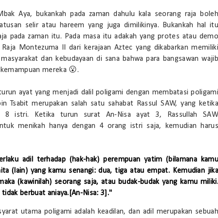
Mbak Aya, bukankah pada zaman dahulu kala seorang raja bole
 ratusan selir atau hareem yang juga dimilikinya. Bukankah hal it
aja pada zaman itu. Pada masa itu adakah yang protes atau dem
 Raja Montezuma II dari kerajaan Aztec yang dikabarkan memilik
n masyarakat dan kebudayaan di sana bahwa para bangsawan waji
an kemampuan mereka 😮.
run ayat yang menjadi dalil poligami dengan membatasi poligam
 bin Tsabit merupakan salah satu sahabat Rassul SAW, yang ketik
 8 istri. Ketika turun surat An-Nisa ayat 3, Rassullah SA
ntuk menikah hanya dengan 4 orang istri saja, kemudian haru
erlaku adil terhadap (hak-hak) perempuan yatim (bilamana kam
ta (lain) yang kamu senangi: dua, tiga atau empat. Kemudian jik
maka (kawinilah) seorang saja, atau budak-budak yang kamu miliki
 tidak berbuat aniaya.
[An-Nisa: 3]."
a syarat utama poligami adalah keadilan, dan adil merupakan sebua