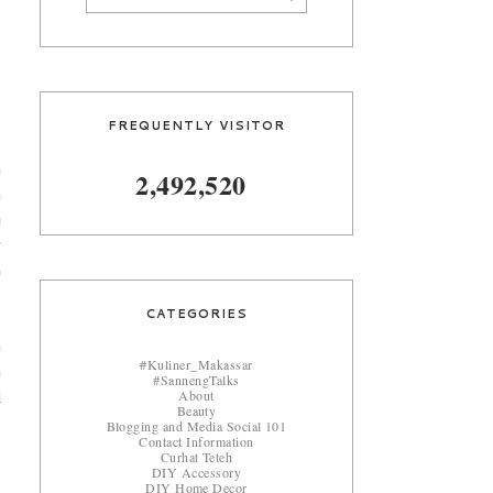
FREQUENTLY VISITOR
(
n
2,492,520
a
i
g
a
CATEGORIES
n
#Kuliner_Makassar
a
#SannengTalks
About
k
Beauty
Blogging and Media Social 101
Contact Information
Curhat Teteh
DIY Accessory
DIY Home Decor