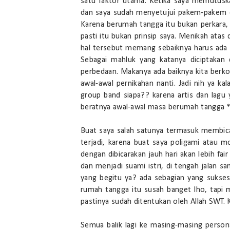
satu faktor utama. Ketika saya memutus
dan saya sudah menyetujui pakem-pakem dan
Karena berumah tangga itu bukan perkara, "
pasti itu bukan prinsip saya. Menikah atas
hal tersebut memang sebaiknya harus ad
Sebagai mahluk yang katanya diciptakan d
perbedaan. Makanya ada baiknya kita berkom
awal-awal pernikahan nanti. Jadi nih ya 
group band siapa?? karena artis dan lagu
beratnya awal-awal masa berumah tangga *
Buat saya salah satunya termasuk membic
terjadi, karena buat saya poligami atau mo
dengan dibicarakan jauh hari akan lebih fa
dan menjadi suami istri, di tengah jalan
yang begitu ya? ada sebagian yang sukse
rumah tangga itu susah banget lho, tap
pastinya sudah ditentukan oleh Allah SWT. 
Semua balik lagi ke masing-masing person