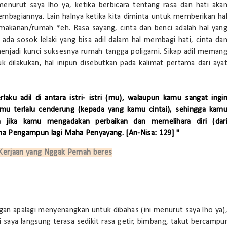
 menurut saya lho ya, ketika berbicara tentang rasa dan hati aka
embagiannya. Lain halnya ketika kita diminta untuk memberikan ha
makanan/rumah *eh. Rasa sayang, cinta dan benci adalah hal yan
 ada sosok lelaki yang bisa adil dalam hal membagi hati, cinta da
menjadi kunci suksesnya rumah tangga poligami. Sikap adil meman
k dilakukan, hal inipun disebutkan pada kalimat pertama dari aya
laku adil di antara istri- istri (mu), walaupun kamu sangat ingi
amu terlalu cenderung (kepada yang kamu cintai), sehingga kam
an jika kamu mengadakan perbaikan dan memelihara diri (dar
a Pengampun lagi Maha Penyayang. [An-Nisa: 129] "
 Kerjaan yang Nggak Pernah beres
gan apalagi menyenangkan untuk dibahas (ini menurut saya lho ya)
i saya langsung terasa sedikit rasa getir, bimbang, takut bercampu