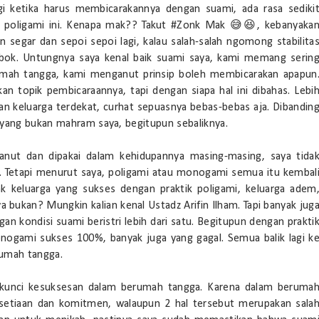
gi ketika harus membicarakannya dengan suami, ada rasa sediki
l poligami ini. Kenapa mak?? Takut #Zonk Mak 😅😆, kebanyaka
in segar dan sepoi sepoi lagi, kalau salah-salah ngomong stabilita
bok. Untungnya saya kenal baik suami saya, kami memang serin
mah tangga, kami menganut prinsip boleh membicarakan apapun
n topik pembicaraannya, tapi dengan siapa hal ini dibahas. Lebi
n keluarga terdekat, curhat sepuasnya bebas-bebas aja. Dibandin
 yang bukan mahram saya, begitupun sebaliknya.
 dianut dan dipakai dalam kehidupannya masing-masing, saya tida
Tetapi menurut saya, poligami atau monogami semua itu kembal
yak keluarga yang sukses dengan praktik poligami, keluarga adem
bukan? Mungkin kalian kenal Ustadz Arifin Ilham. Tapi banyak jug
an kondisi suami beristri lebih dari satu. Begitupun dengan prakti
gami sukses 100%, banyak juga yang gagal. Semua balik lagi k
 rumah tangga.
kunci kesuksesan dalam berumah tangga. Karena dalam beruma
kesetiaan dan komitmen, walaupun 2 hal tersebut merupakan sala