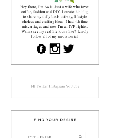
Hey there, I'm Awie. Just a wife who loves
coffee, fashion and DIY. I create this blog
to share my daily basis activity, lifestyle
choices and crafting ideas. I had 4th time
miscarriages and now I'm an IVF fighter.
Wanna see my real life looks like? kindly
follow all of my media social.
FB
Twitter
Instagram
Youtube
FIND YOUR DESIRE