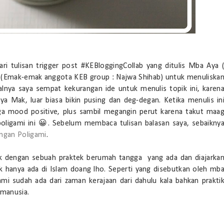
dari tulisan trigger post #KEBloggingCollab yang ditulis Mba Aya 
 (Emak-emak anggota KEB group : Najwa Shihab) untuk menuliska
alnya saya sempat kekurangan ide untuk menulis topik ini, karen
 ya Mak, luar biasa bikin pusing dan deg-degan. Ketika menulis in
ga mood positive, plus sambil megangin perut karena takut maa
oligami ini 😀. Sebelum membaca tulisan balasan saya, sebaikny
ngan Poligami
.
tik dengan sebuah praktek berumah tangga yang ada dan diajarka
ak hanya ada di Islam doang lho. Seperti yang disebutkan oleh mb
mi sudah ada dari zaman kerajaan dari dahulu kala bahkan prakti
 manusia.