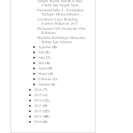
Tempat Wisata Murah di Bali,
t
Cantik dan Nggak Ngur...
#SannengTalks 8 : Pernikahan
n
Terbaper #RaisaXHamis...
s
Sosialisasi Logo Branding
Explore Makassar 2017
g
Hologram Cafe Instagram-Able
.
Kekinian
Merdeka Berbahagia Menerima
h
Hidup Apa Adanya
g
Agustus
(8)
►
Juli
(5)
►
Juni
(7)
►
Mei
(6)
►
k
April
(9)
►
i
Maret
(4)
►
Februari
(1)
,
►
Januari
(4)
►
a
2016
(7)
►
k
2015
(1)
►
e
2014
(12)
►
2013
(9)
►
2012
(22)
►
2011
(48)
►
h
2010
(6)
►
h