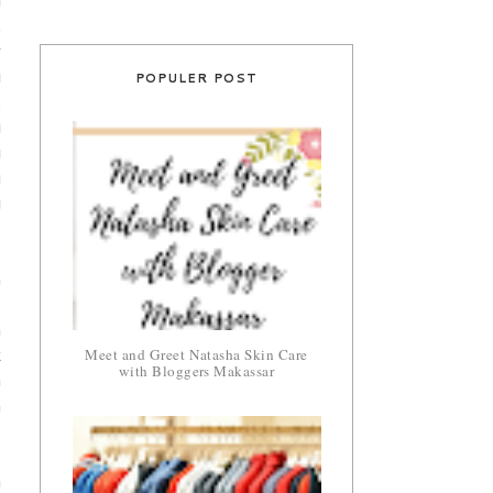
i
.
g
POPULER POST
i
.
i
i
u
i
n
,
h
Meet and Greet Natasha Skin Care
k
with Bloggers Makassar
n
n
a