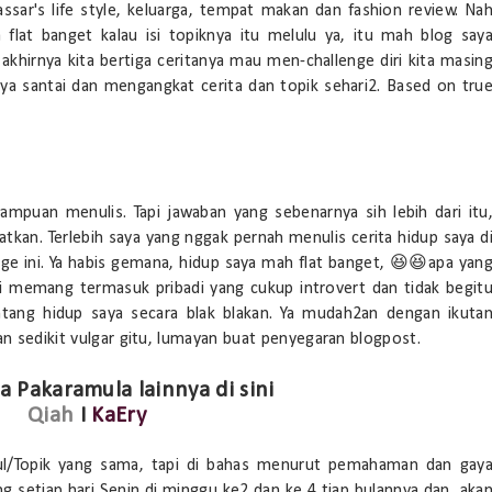
ssar's life style, keluarga, tempat makan dan fashion review. Na
 flat banget kalau isi topiknya itu melulu ya, itu mah blog say
akhirnya kita bertiga ceritanya mau men-challenge diri kita masin
ya santai dan mengangkat cerita dan topik sehari2. Based on tru
mpuan menulis. Tapi jawaban yang sebenarnya sih lebih dari itu
atkan. Terlebih saya yang nggak pernah menulis cerita hidup saya d
enge ini. Ya habis gemana, hidup saya mah flat banget, 😆😆apa yan
ni memang termasuk pribadi yang cukup introvert dan tidak begit
tang hidup saya secara blak blakan. Ya mudah2an dengan ikuta
an sedikit vulgar gitu, lumayan buat penyegaran blogpost.
a Pakaramula lainnya di sini
Qiah
I
KaEry
udul/Topik yang sama, tapi di bahas menurut pemahaman dan gay
ng setiap hari Senin di minggu ke2 dan ke 4 tiap bulannya,dan aka