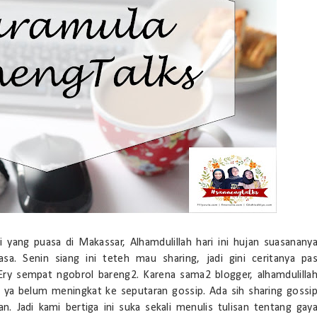
yang puasa di Makassar, Alhamdulillah hari ini hujan suasanany
a. Senin siang ini teteh mau sharing, jadi gini ceritanya pa
ry sempat ngobrol bareng2. Karena sama2 blogger, alhamdulilla
g ya belum meningkat ke seputaran gossip. Ada sih sharing gossi
an. Jadi kami bertiga ini suka sekali menulis tulisan tentang gay