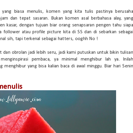
yang biasa menulis, komen yang kita tulis pastinya berusah
ajam dan tepat sasaran. Bukan komen asal berbahasa alay, yan
men kasar, dengan tujuan biar orang senapsaran pengen tahu siap
 follower atau profile picture kita di SS dan di sebarkan sebaga
nal sih, tapi terkenal sebagai hatters, ooghh No !
 dan obrolan jadi lebih seru, jadi kami putuskan untuk bikin tulisa
 menginspirasi pembaca, ya minimal menghibur lah ya. Inila
g menghibur yang bisa kalian baca di awal minggu. Biar hari Seni
enulis