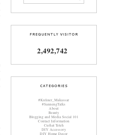
h
a
g
e
FREQUENTLY VISITOR
2,492,742
,
i
g
u
CATEGORIES
n
#Kuliner_Makassar
#SannengTalks
About
Beauty
Blogging and Media Social 101
Contact Information
Curhat Teteh
a
DIY Accessory
DIY Home Decor
n