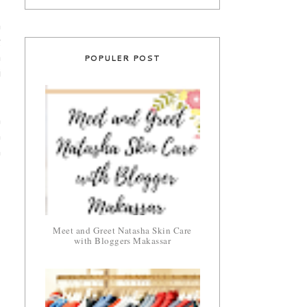
a
g
POPULER POST
a
i
n
h
n
Meet and Greet Natasha Skin Care
with Bloggers Makassar