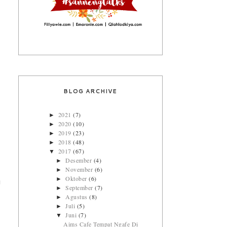
BLOG ARCHIVE
2021
(7)
►
2020
(10)
►
2019
(23)
►
2018
(48)
►
2017
(67)
▼
Desember
(4)
►
November
(6)
►
Oktober
(6)
►
i
September
(7)
►
,
Agustus
(8)
►
Juli
(5)
►
Juni
(7)
▼
Aims Cafe Tempat Ngafe Di