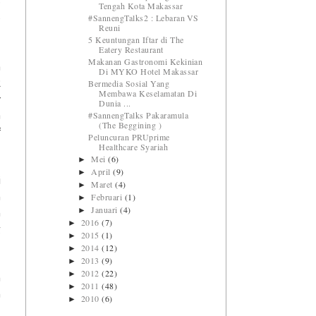
o
Tengah Kota Makassar
#SannengTalks2 : Lebaran VS
e
Reuni
5 Keuntungan Iftar di The
Eatery Restaurant
Makanan Gastronomi Kekinian
a
Di MYKO Hotel Makassar
Bermedia Sosial Yang
2
Membawa Keselamatan Di
r
Dunia ...
#SannengTalks Pakaramula
a
(The Beggining )
f
Peluncuran PRUprime
Healthcare Syariah
Mei
(6)
►
April
(9)
►
i
Maret
(4)
►
Februari
(1)
h
►
Januari
(4)
►
n
2016
(7)
►
g
2015
(1)
►
2014
(12)
►
2013
(9)
►
2012
(22)
►
n
2011
(48)
►
m
2010
(6)
►