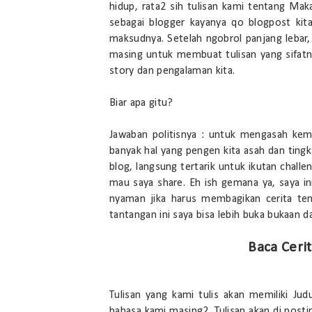
hidup, rata2 sih tulisan kami tentang Maka
sebagai blogger kayanya qo blogpost kita
maksudnya. Setelah ngobrol panjang lebar, 
masing untuk membuat tulisan yang sifatn
story dan pengalaman kita.
Biar apa gitu?
Jawaban politisnya : untuk mengasah kema
banyak hal yang pengen kita asah dan tingk
blog, langsung tertarik untuk ikutan chall
mau saya share. Eh ish gemana ya, saya i
nyaman jika harus membagikan cerita ten
tantangan ini saya bisa lebih buka bukaan d
Baca Cerit
Tulisan yang kami tulis akan memiliki J
bahasa kami masing2. Tulisan akan di posti