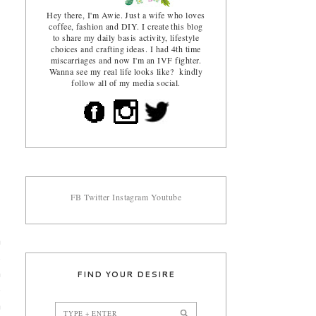
Hey there, I'm Awie. Just a wife who loves
coffee, fashion and DIY. I create this blog
to share my daily basis activity, lifestyle
choices and crafting ideas. I had 4th time
miscarriages and now I'm an IVF fighter.
Wanna see my real life looks like? kindly
follow all of my media social.
FB
Twitter
Instagram
Youtube
a
s
FIND YOUR DESIRE
h
p
a