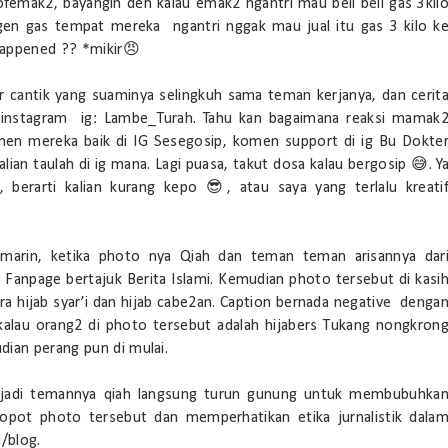
emak2, bayangin deh kalau emak2 ngantri mau beli beli gas 3kil
agen gas tempat mereka ngantri nggak mau jual itu gas 3 kilo k
happened ?? *mikir😠
r cantik yang suaminya selingkuh sama teman kerjanya, dan cerit
se instagram ig: Lambe_Turah. Tahu kan bagaimana reaksi mamak
men mereka baik di IG Sesegosip, komen support di ig Bu Dokte
kalian taulah di ig mana. Lagi puasa, takut dosa kalau bergosip 😅. Y
, berarti kalian kurang kepo 😎, atau saya yang terlalu kreati
emarin, ketika photo nya Qiah dan teman teman arisannya dar
 Fanpage bertajuk Berita Islami. Kemudian photo tersebut di kasi
 hijab syar’i dan hijab cabe2an. Caption bernada negative denga
alau orang2 di photo tersebut adalah hijabers Tukang nongkron
dian perang pun di mulai.
jadi temannya qiah langsung turun gunung untuk membubuhka
ot photo tersebut dan memperhatikan etika jurnalistik dala
/blog.