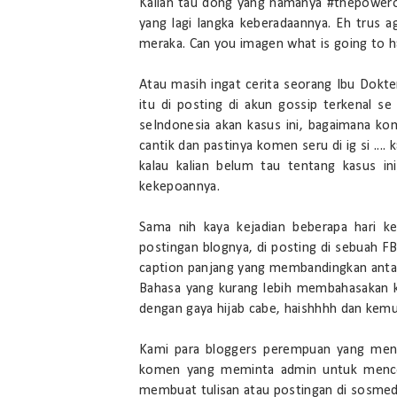
Kalian tau dong yang namanya #thepowerof
yang lagi langka keberadaannya. Eh trus 
meraka. Can you imagen what is going to 
Atau masih ingat cerita seorang Ibu Dokte
itu di posting di akun gossip terkenal 
seIndonesia akan kasus ini, bagaimana ko
cantik dan pastinya komen seru di ig si .... 
kalau kalian belum tau tentang kasus ini
kekepoannya.
Sama nih kaya kejadian beberapa hari k
postingan blognya, di posting di sebuah FB
caption panjang yang membandingkan antara
Bahasa yang kurang lebih membahasakan k
dengan gaya hijab cabe, haishhhh dan kemu
Kami para bloggers perempuan yang men
komen yang meminta admin untuk mencop
membuat tulisan atau postingan di sosmed