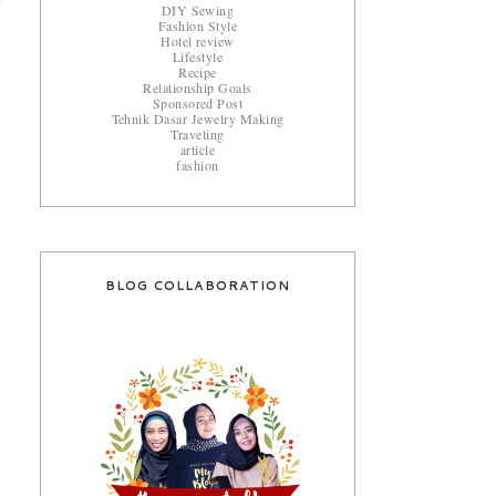
DIY Sewing
Fashion Style
Hotel review
Lifestyle
Recipe
Relationship Goals
Sponsored Post
Tehnik Dasar Jewelry Making
Traveling
article
fashion
BLOG COLLABORATION