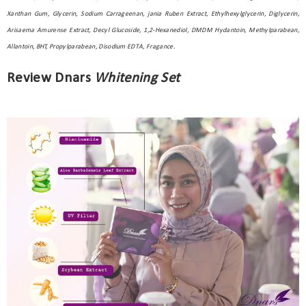
Xanthan Gum, Glycerin, Sodium Carrageenan, jania Ruben Extract, Ethylhexylglycerin, Diglycerin,
Arisaema Amurense Extract, Decyl Glucoside, 1,2-Hexanediol, DMDM Hydantoin, Methylparabean,
Allantoin, BHT, Propylparabean, Disodium EDTA, Fragance.
Review Dnars
Whitening Set