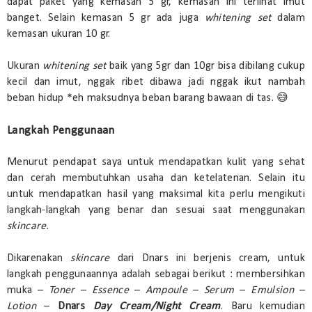
dapat paket yang kemasan 5 gr, kemasan ini terlihat imut
banget. Selain kemasan 5 gr ada juga
whitening set
dalam
kemasan ukuran 10 gr.
Ukuran
whitening set
baik yang 5gr dan 10gr bisa dibilang cukup
kecil dan imut, nggak ribet dibawa jadi nggak ikut nambah
beban hidup *eh maksudnya beban barang bawaan di tas. 😅
Langkah Penggunaan
Menurut pendapat saya untuk mendapatkan kulit yang sehat
dan cerah membutuhkan usaha dan ketelatenan. Selain itu
untuk mendapatkan hasil yang maksimal kita perlu mengikuti
langkah-langkah yang benar dan sesuai saat menggunakan
skincare
.
Dikarenakan
skincare
dari Dnars ini berjenis cream, untuk
langkah penggunaannya adalah sebagai berikut : membersihkan
muka –
Toner
–
Essence
–
Ampoule
–
Serum
–
Emulsion
–
Lotion
–
Dnars
Day Cream/Night Cream
. Baru kemudian