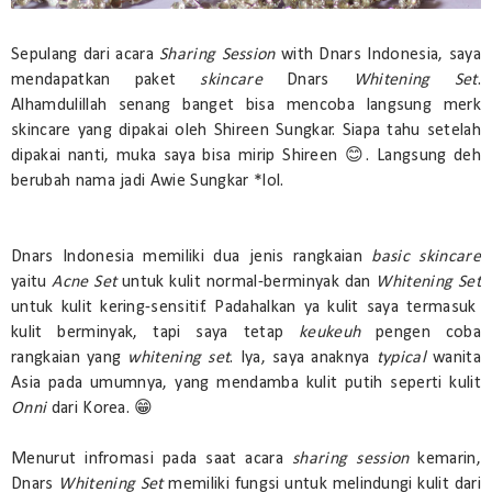
Sepulang dari acara
Sharing Session
with Dnars Indonesia, saya
mendapatkan paket
skincare
Dnars
Whitening Set
.
Alhamdulillah senang banget bisa mencoba langsung merk
skincare yang dipakai oleh Shireen Sungkar. Siapa tahu setelah
dipakai nanti, muka saya bisa mirip Shireen 😊. Langsung deh
berubah nama jadi Awie Sungkar *lol.
Dnars Indonesia memiliki dua jenis rangkaian
basic skincare
yaitu
Acne Set
untuk kulit normal-berminyak dan
Whitening Set
untuk kulit kering-sensitif. Padahalkan ya kulit saya termasuk
kulit berminyak, tapi saya tetap
keukeuh
pengen coba
rangkaian yang
whitening set
. Iya, saya anaknya
typical
wanita
Asia pada umumnya, yang mendamba kulit putih seperti kulit
Onni
dari Korea. 😁
Menurut infromasi pada saat acara
sharing session
kemarin,
Dnars
Whitening Set
memiliki fungsi untuk melindungi kulit dari