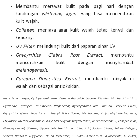
Membantu merawat kulit pada pagi hari dengan
kandungan
whitening agent
yang bisa mencerahkan
kulit wajah.
Collagen
, menjaga agar kulit wajah tetap kenyal dan
kencang.
UV
Filter
, melindungi kulit dari paparan sinar UV
Ghycyrrhiza Glabra Root Extract
, membantu
mencerahkan kulit dengan menghambat
melanogenesis
.
Curcuma Domestica Extract
, membantu minyak di
wajah dan sebagai antioksidan.
Ingredients : Aqua, Cyclopentasiloxane, Cetearyl Glucoside Glucose, Titanium Dioxide, Aluminium
Hydroxide, Hydrogen Dimethicone, Propanediol, hydrogenated Rice Bran oil, Butylene Glycol,
Glycyrrhiza glabra Root Extract, Phenyl Trimethicone, Niacinamide, Polymethyl Methacrylate,
Ethylhexyl Methoxycinnamate, Butyl Methoxydibenzoylmethane, Benzhophenone-3, Phospholipids,
Phenoxyethanol, Glycerin, Glycine Soja Seed Extract, Citric Acid, Sodium Citrate, Solube Collagen,
Sodium Benzoate, Diglycerin, DMDM Hydantoin, CI 77492, Ammonium Polyaacrylate, CI 77491,