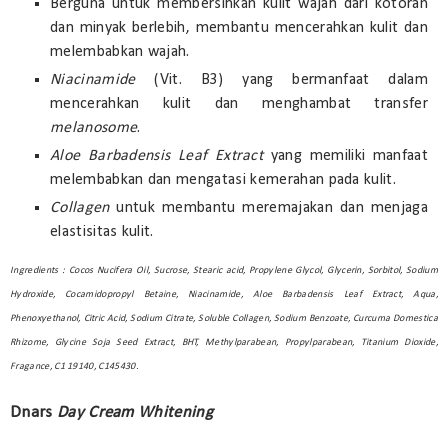
Berguna untuk membersihkan kulit wajah dari kotoran
dan minyak berlebih, membantu mencerahkan kulit dan
melembabkan wajah.
Niacinamide
(Vit. B3) yang bermanfaat dalam
mencerahkan kulit dan menghambat transfer
melanosome
.
Aloe Barbadensis Leaf Extract
yang memiliki manfaat
melembabkan dan mengatasi kemerahan pada kulit.
Collagen
untuk membantu meremajakan dan menjaga
elastisitas kulit.
Ingredients : Cocos Nucifera Oil, Sucrose, Stearic acid, Propylene Glycol, Glycerin, Sorbitol, Sodium
Hydroxide, Cocamidopropyl Betaine, Niacinamide, Aloe Barbadensis Leaf Extract, Aqua,
Phenoxyethanol, Citric Acid, Sodium Citrate, Soluble Collagen, Sodium Benzoate, Curcuma Domestica
Rhizome, Glycine Soja Seed Extract, BHT, Methylparabean, Propylparabean, Titanium Dioxide,
Fragance, C1 19140, C145430.
Dnars
Day Cream Whitening