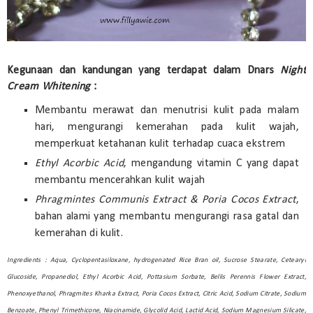
Kegunaan dan kandungan yang terdapat dalam Dnars
Night
Cream Whitening
:
Membantu merawat dan menutrisi kulit pada malam
hari, mengurangi kemerahan pada kulit wajah,
memperkuat ketahanan kulit terhadap cuaca ekstrem
Ethyl Acorbic Acid
, mengandung vitamin C yang dapat
membantu mencerahkan kulit wajah
Phragmintes Communis Extract & Poria Cocos Extract
,
bahan alami yang membantu mengurangi rasa gatal dan
kemerahan di kulit.
Ingredients : Aqua, Cyclopentasiloxane, hydrogenated Rice Bran oil, Sucrose Stearate, Cetearyl
Glucoside, Propanediol, Ethyl Acorbic Acid, Pottasium Sorbate, Bellis Perennis Flower Extract,
Phenoxyethanol, Phragmites Kharka Extract, Poria Cocos Extract, Citric Acid, Sodium Citrate, Sodium
Benzoate, Phenyl Trimethicone, Niacinamide, Glycolid Acid, Lactid Acid, Sodium Magnesium Silicate,