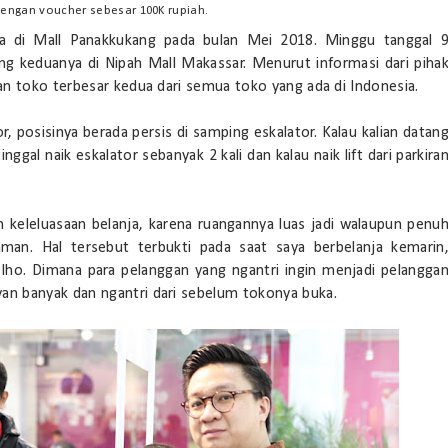
dengan voucher sebesar 100K rupiah.
 di Mall Panakkukang pada bulan Mei 2018. Minggu tanggal 
 keduanya di Nipah Mall Makassar. Menurut informasi dari piha
 toko terbesar kedua dari semua toko yang ada di Indonesia.
r, posisinya berada persis di samping eskalator. Kalau kalian datan
nggal naik eskalator sebanyak 2 kali dan kalau naik lift dari parkira
 keleluasaan belanja, karena ruangannya luas jadi walaupun penu
man. Hal tersebut terbukti pada saat saya berbelanja kemarin
lho. Dimana para pelanggan yang ngantri ingin menjadi pelangga
n banyak dan ngantri dari sebelum tokonya buka.