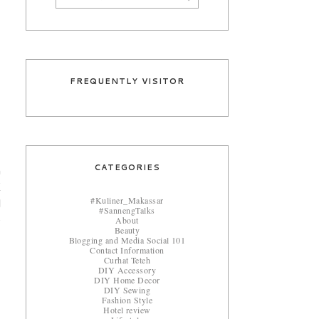
FREQUENTLY VISITOR
CATEGORIES
n
K
#Kuliner_Makassar
l
#SannengTalks
About
e
Beauty
Blogging and Media Social 101
Contact Information
Curhat Teteh
DIY Accessory
DIY Home Decor
DIY Sewing
Fashion Style
Hotel review