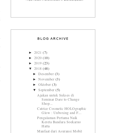
9
k
BLOG ARCHIVE
g
n
2021
(7)
►
2020
(10)
►
2019
(23)
►
h
2018
(48)
▼
Desember
(3)
,
►
November
(3)
►
n
Oktober
(3)
►
September
(5)
▼
Ajakan untuk Sukses di
Seminar Dare to Change
Shop...
Catrice Cosmetic HOLOgraphic
Glow : Unboxing and F...
Pengalaman Pertama Naik
Kereta Bandara Soekarno
Hatta
Manfaat dari Asuransi Mobil