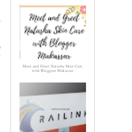
,
k
n
I
-
a
Meet and Greet Natasha Skin Care
u
with Bloggers Makassar