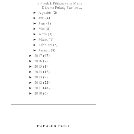
5 Produk Pilihan yang Minta
Dibawa Pulang Saat ke ...
Agustus
(2)
►
Juli
(4)
►
Juni
(3)
►
Mei
(8)
►
April
(1)
►
Maret
(1)
►
Februari
(7)
►
Januari
(8)
►
2017
(67)
►
2016
(7)
►
2015
(1)
►
2014
(12)
►
2013
(9)
►
2012
(22)
►
2011
(48)
►
2010
(6)
►
g
a
POPULER POST
s