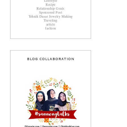
Lifestyle
Recipe
Relationship Goals
Sponsored Post
Tehnik Dasar Jewelry Making
Traveling
article
fashion
BLOG COLLABORATION
a