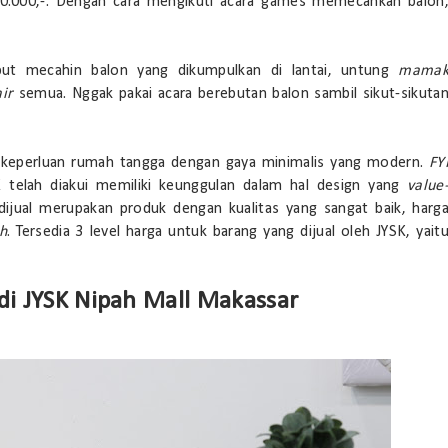
500.000,-. Dengan cara mengikuti acara games memecahkan balon
ut mecahin balon yang dikumpulkan di lantai, untung
mama
air
semua. Nggak pakai acara berebutan balon sambil sikut-sikuta
 keperluan rumah tangga dengan gaya minimalis yang modern.
FY
 telah diakui memiliki keunggulan dalam hal design yang
value
ijual merupakan produk dengan kualitas yang sangat baik, harg
sh
. Tersedia 3 level harga untuk barang yang dijual oleh JYSK, yait
 di JYSK Nipah Mall Makassar