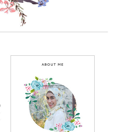
ABOUT ME
a
,
,