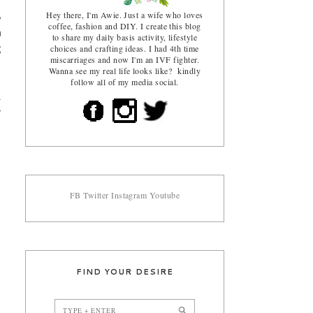
Hey there, I'm Awie. Just a wife who loves
8
coffee, fashion and DIY. I create this blog
h
to share my daily basis activity, lifestyle
choices and crafting ideas. I had 4th time
g
miscarriages and now I'm an IVF fighter.
Wanna see my real life looks like? kindly
follow all of my media social.
2
r
FB
Twitter
Instagram
Youtube
FIND YOUR DESIRE