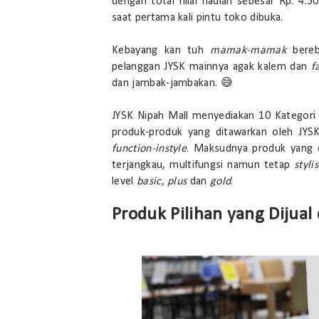
dengan total nilai hadiah sebesar Rp. 4.
saat pertama kali pintu toko dibuka.
Kebayang kan tuh
mamak-mamak
bereb
pelanggan JYSK mainnya agak kalem dan
f
dan jambak-jambakan. 😅
JYSK Nipah Mall menyediakan 10 Kategori
produk-produk yang ditawarkan oleh JYSK
function-instyle
. Maksudnya produk yang d
terjangkau, multifungsi namun tetap
styli
level
basic
,
plus
dan
gold
.
Produk Pilihan yang Dijual