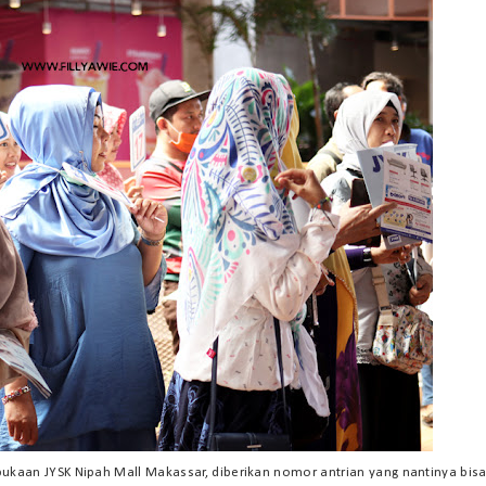
kaan JYSK Nipah Mall Makassar, diberikan nomor antrian yang nantinya bis