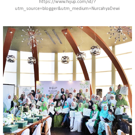
https://www.hijup.com/id/?
utm_source=blogger&utm_medium=NurcahyaDewi