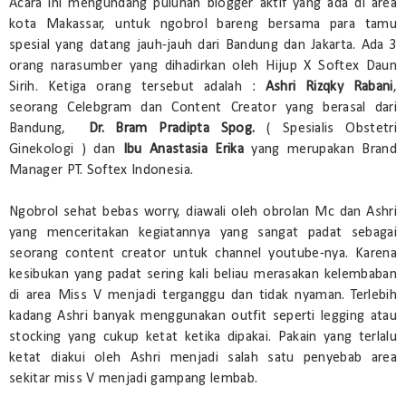
Acara ini mengundang puluhan blogger aktif yang ada di area
kota Makassar, untuk ngobrol bareng bersama para tamu
spesial yang datang jauh-jauh dari Bandung dan Jakarta. Ada 3
orang narasumber yang dihadirkan oleh Hijup X Softex Daun
Sirih. Ketiga orang tersebut adalah :
Ashri Rizqky Rabani
,
seorang Celebgram dan Content Creator yang berasal dari
Bandung,
Dr. Bram Pradipta Spog.
( Spesialis Obstetri
Ginekologi ) dan
Ibu Anastasia Erika
yang merupakan Brand
Manager PT. Softex Indonesia.
Ngobrol sehat bebas worry, diawali oleh obrolan Mc dan Ashri
yang menceritakan kegiatannya yang sangat padat sebagai
seorang content creator untuk channel youtube-nya. Karena
kesibukan yang padat sering kali beliau merasakan kelembaban
di area Miss V menjadi terganggu dan tidak nyaman. Terlebih
kadang Ashri banyak menggunakan outfit seperti legging atau
stocking yang cukup ketat ketika dipakai. Pakain yang terlalu
ketat diakui oleh Ashri menjadi salah satu penyebab area
sekitar miss V menjadi gampang lembab.