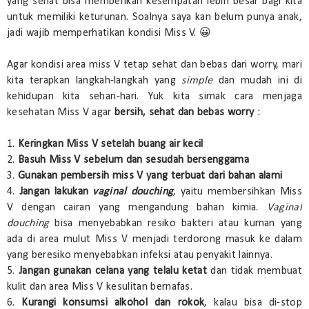
yang sehat bisa memberikan kesempatan lebih besar bagi kita
untuk memiliki keturunan. Soalnya saya kan belum punya anak,
jadi wajib memperhatikan kondisi Miss V. 😀
Agar kondisi area miss V tetap sehat dan bebas dari worry, mari
kita terapkan langkah-langkah yang
simple
dan mudah ini di
kehidupan kita sehari-hari. Yuk kita simak cara menjaga
kesehatan Miss V agar
bersih, sehat dan bebas worry
:
1.
Keringkan Miss V setelah buang air kecil
2.
Basuh Miss V sebelum dan sesudah bersenggama
3.
Gunakan pembersih miss V yang terbuat dari bahan alami
4.
Jangan lakukan
vaginal douching
, yaitu membersihkan Miss
V dengan cairan yang mengandung bahan kimia.
Vaginal
douching
bisa menyebabkan resiko bakteri atau kuman yang
ada di area mulut Miss V menjadi terdorong masuk ke dalam
yang beresiko menyebabkan infeksi atau penyakit lainnya.
5.
Jangan gunakan celana yang telalu ketat
dan tidak membuat
kulit dan area Miss V kesulitan bernafas.
6.
Kurangi konsumsi alkohol dan rokok
, kalau bisa di-stop