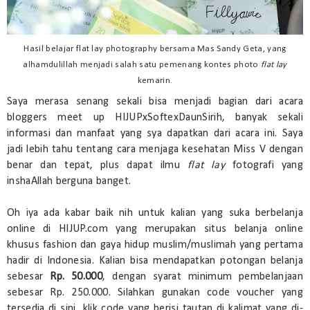
Hasil belajar flat lay photography bersama Mas Sandy Geta, yang
alhamdulillah menjadi salah satu pemenang kontes photo
flat lay
kemarin.
Saya merasa senang sekali bisa menjadi bagian dari acara
bloggers meet up HIJUPxSoftexDaunSirih, banyak sekali
informasi dan manfaat yang sya dapatkan dari acara ini. Saya
jadi lebih tahu tentang cara menjaga kesehatan Miss V dengan
benar dan tepat, plus dapat ilmu
flat lay
fotografi yang
inshaAllah berguna banget.
Oh iya ada kabar baik nih untuk kalian yang suka berbelanja
online di HIJUP.com yang merupakan situs belanja online
khusus fashion dan gaya hidup muslim/muslimah yang pertama
hadir di Indonesia. Kalian bisa mendapatkan potongan belanja
sebesar
Rp. 50.000
, dengan syarat minimum pembelanjaan
sebesar Rp. 250.000. Silahkan gunakan code voucher yang
tersedia di sini, klik code yang berisi tautan di kalimat yang di-