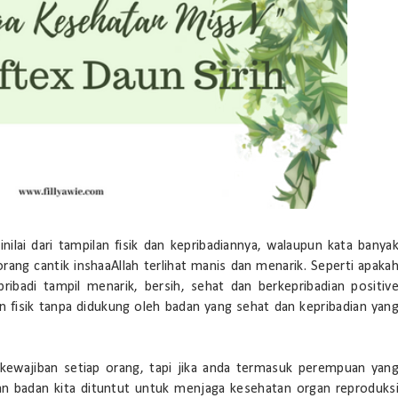
ilai dari tampilan fisik dan kepribadiannya, walaupun kata banya
orang cantik inshaaAllah terlihat manis dan menarik. Seperti apaka
ribadi tampil menarik, bersih, sehat dan berkepribadian positiv
kan fisik tanpa didukung oleh badan yang sehat dan kepribadian yan
ewajiban setiap orang, tapi jika anda termasuk perempuan yan
tan badan kita dituntut untuk menjaga kesehatan organ reproduks