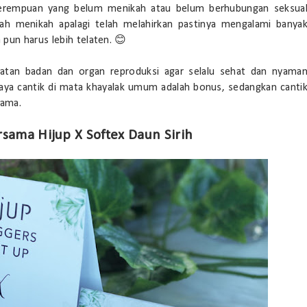
 perempuan yang belum menikah atau belum berhubungan seksua
ah menikah apalagi telah melahirkan pastinya mengalami banya
pun harus lebih telaten. 😊
hatan badan dan organ reproduksi agar selalu sehat dan nyama
saya cantik di mata khayalak umum adalah bonus, sedangkan canti
tama.
sama Hijup X Softex Daun Sirih