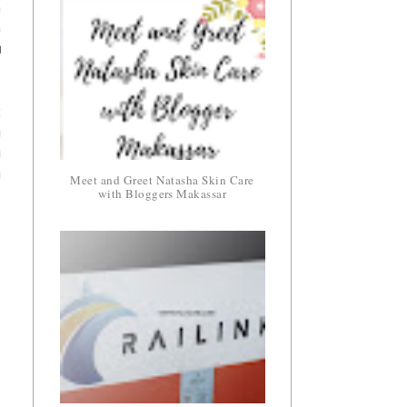
n
n
u
t
i
i
u
Meet and Greet Natasha Skin Care
with Bloggers Makassar