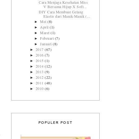
Cara Menjaga Kesehatan Miss
V Bersama Hijup X Soft...
DIY Cara Membuat Gelang
Elastis dari Manik-Manik (...
Mei
(8)
►
April
(1)
►
Maret
(1)
►
Februari
(7)
►
Januari
(8)
►
2017
(67)
►
2016
(7)
►
2015
(1)
►
2014
(12)
►
2013
(9)
►
2012
(22)
►
2011
(48)
►
2010
(6)
►
POPULER POST
a