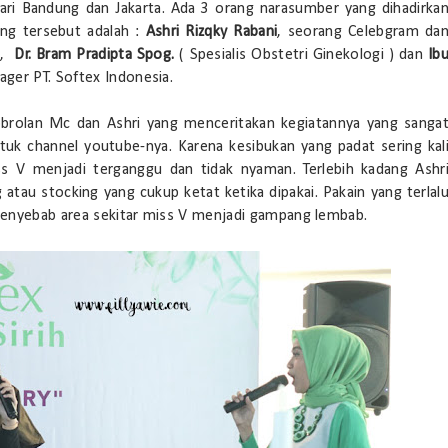
dari Bandung dan Jakarta. Ada 3 orang narasumber yang dihadirka
ang tersebut adalah :
Ashri Rizqky Rabani
, seorang Celebgram da
g,
Dr. Bram Pradipta Spog.
( Spesialis Obstetri Ginekologi ) dan
Ib
er PT. Softex Indonesia.
obrolan Mc dan Ashri yang menceritakan kegiatannya yang sanga
tuk channel youtube-nya. Karena kesibukan yang padat sering kal
s V menjadi terganggu dan tidak nyaman. Terlebih kadang Ashr
atau stocking yang cukup ketat ketika dipakai. Pakain yang terlal
u penyebab area sekitar miss V menjadi gampang lembab.