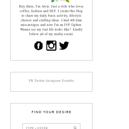
Hey there, I'm Awie. Just a wife who loves
coffee, fashion and DIY. I create this blog
to share my daily basis activity, lifestyle
choices and crafting ideas. I had 4th time
miscarriages and now I'm an IVF fighter.
Wanna see my real life looks like? kindly
follow all of my media social.
k
FB
Twitter
Instagram
Youtube
h
e
g
FIND YOUR DESIRE
g
i