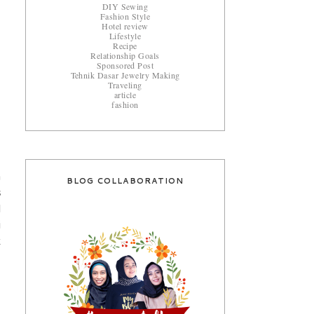
DIY Sewing
Fashion Style
Hotel review
Lifestyle
Recipe
Relationship Goals
Sponsored Post
Tehnik Dasar Jewelry Making
Traveling
article
fashion
a
BLOG COLLABORATION
s
l
i
k