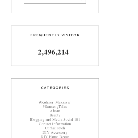
l
k
n
FREQUENTLY VISITOR
k
2,496,214
CATEGORIES
#Kuliner_Makassar
#SannengTalks
About
Beauty
Blogging and Media Social 101
Contact Information
Curhat Teteh
DIY Accessory
DIY Home Decor